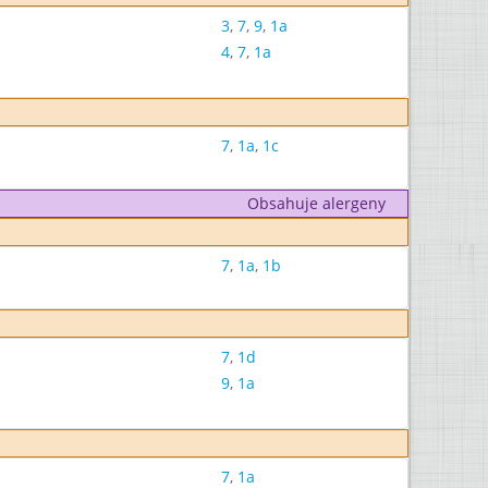
3
,
7
,
9
,
1a
4
,
7
,
1a
7
,
1a
,
1c
Obsahuje alergeny
7
,
1a
,
1b
7
,
1d
9
,
1a
7
,
1a