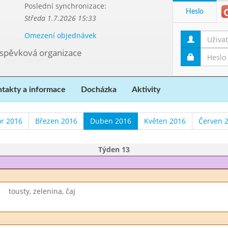
Poslední synchronizace:
Heslo
Středa 1.7.2026 15:33
Omezení objednávek
říspěvková organizace
takty a informace
Docházka
Aktivity
r 2016
Březen 2016
Duben 2016
Květen 2016
Červen 
Týden 13
tousty, zelenina, čaj