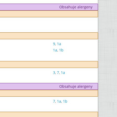
Obsahuje alergeny
9
,
1a
1a
,
1b
3
,
7
,
1a
Obsahuje alergeny
7
,
1a
,
1b