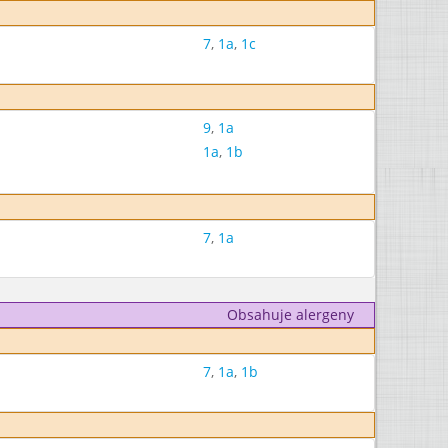
7
,
1a
,
1c
9
,
1a
1a
,
1b
7
,
1a
Obsahuje alergeny
7
,
1a
,
1b