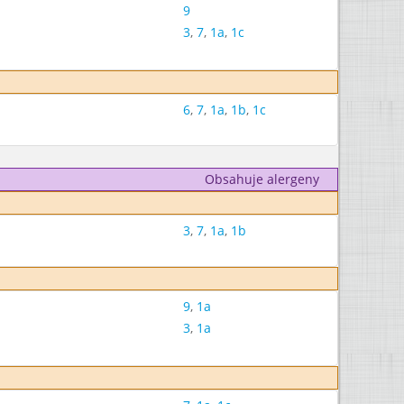
9
3
,
7
,
1a
,
1c
6
,
7
,
1a
,
1b
,
1c
Obsahuje alergeny
3
,
7
,
1a
,
1b
9
,
1a
3
,
1a