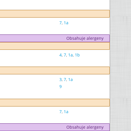
7
,
1a
Obsahuje alergeny
4
,
7
,
1a
,
1b
3
,
7
,
1a
9
7
,
1a
Obsahuje alergeny