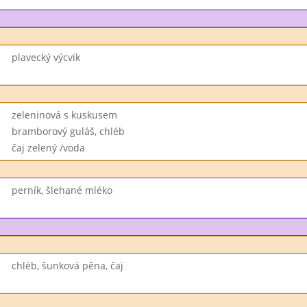
plavecký výcvik
zeleninová s kuskusem
bramborový guláš, chléb
čaj zelený /voda
perník, šlehané mléko
chléb, šunková pěna, čaj