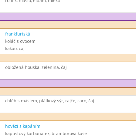
rohlík, máslo, eidam, mléko
frankfurtská
koláč s ovocem
kakao, čaj
obložená houska, zelenina, čaj
chléb s máslem, plátkový sýr, rajče, caro, čaj
hovězí s kapáním
kapustový karbanátek, bramborová kaše