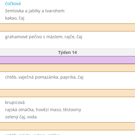
čočková
žemlovka a jablky a tvarohem
kakao, čaj
grahamové pečivo s máslem, rajče, čaj
Týden 14
chléb, vaječná pomazánka, paprika, čaj
krupicová
rajská omáčka, hovězí maso, těstoviny
zelený čaj, voda