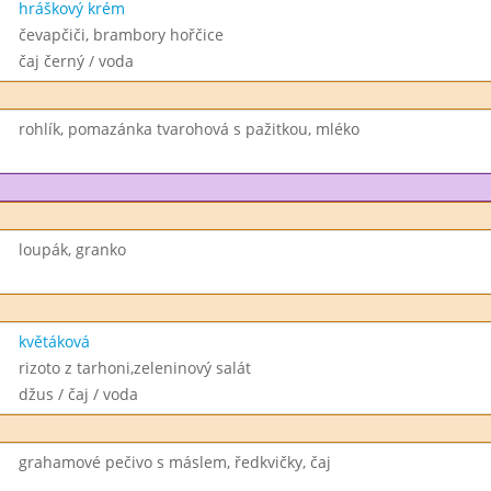
hráškový krém
čevapčiči, brambory hořčice
čaj černý / voda
rohlík, pomazánka tvarohová s pažitkou, mléko
loupák, granko
květáková
rizoto z tarhoni,zeleninový salát
džus / čaj / voda
grahamové pečivo s máslem, ředkvičky, čaj