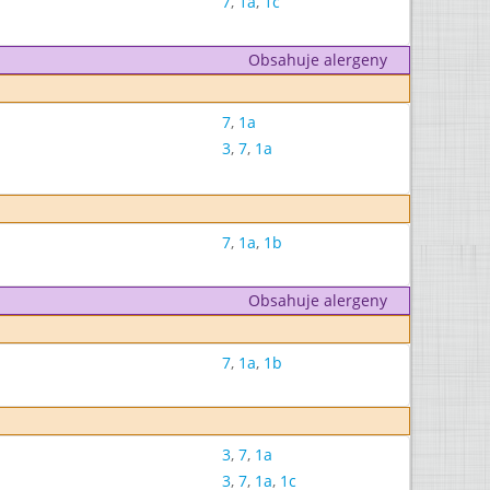
7
,
1a
,
1c
Obsahuje alergeny
7
,
1a
3
,
7
,
1a
7
,
1a
,
1b
Obsahuje alergeny
7
,
1a
,
1b
3
,
7
,
1a
3
,
7
,
1a
,
1c