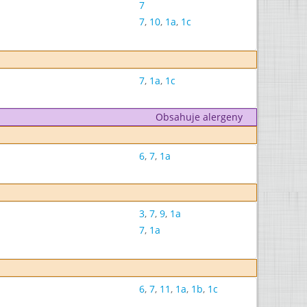
7
7
,
10
,
1a
,
1c
7
,
1a
,
1c
Obsahuje alergeny
6
,
7
,
1a
3
,
7
,
9
,
1a
7
,
1a
6
,
7
,
11
,
1a
,
1b
,
1c