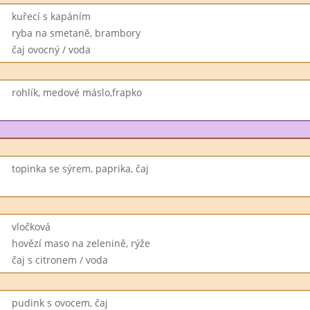
kuřecí s kapáním
ryba na smetaně, brambory
čaj ovocný / voda
rohlík, medové máslo,frapko
topinka se sýrem, paprika, čaj
vločková
hovězí maso na zelenině, rýže
čaj s citronem / voda
pudink s ovocem, čaj