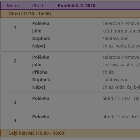
Menu
Chod
Pondělí 8. 2. 2016
Oběd (11:30 - 14:00)
Polévka
celerová krémová
1
jídlo
krůtí burger, ame
Doplněk
salátový bar
Nápoj
chlaz. voda, čaj b
Polévka
celerová krémová
2
jídlo
čočkový salát s rý
Příloha
chléb
Doplněk
salátový bar
Nápoj
chlaz.voda, čaj by
Polévka
oběd.č.1 v BZL Úp
3
Polévka
oběd.č.1 bez dre
4
Celý den MŠ (15:00 - 18:00)