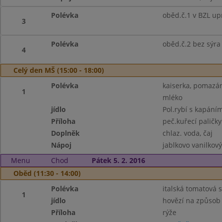
Polévka
oběd.č.1 v BZL up
3
Polévka
oběd.č.2 bez sýra
4
Celý den MŠ (15:00 - 18:00)
Polévka
kaiserka, pomazánk
1
mléko
jídlo
Pol.rybí s kapání
Příloha
peč.kuřecí paličk
Doplněk
chlaz. voda, čaj
Nápoj
jablkovo vanilkový
Menu
Chod
Pátek 5. 2. 2016
Oběd (11:30 - 14:00)
Polévka
italská tomatová 
1
jídlo
hovězí na způsob
Příloha
rýže