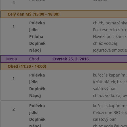
4
Celý den MŠ (15:00 - 18:00)
Polévka
chléb, pomazánka z
1
jídlo
Pol.česnečka s k
Příloha
Hovězí po cikánsk
Doplněk
chlaz vod,čaj
Nápoj
Jogurtové smootie
Menu
Chod
Čtvrtek 25. 2. 2016
Oběd (11:30 - 14:00)
Polévka
kuřecí s kapáním 
1
jídlo
Krůtí plátek, hra
Doplněk
salátový bar
Nápoj
chlaz. voda, čaj o
Polévka
kuřecí s kapáním 
2
jídlo
Celozrnné BIO šp
Doplněk
salátový bar
Nápoj
chlaz.voda,čaj ov