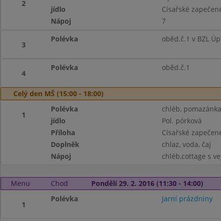
2
jídlo
Císařské zapečen
Nápoj
7
Polévka
oběd.č.1 v BZL Úp
3
Polévka
oběd.č.1
4
Celý den MŠ (15:00 - 18:00)
Polévka
chléb, pomazánka 
1
jídlo
Pol. pórková
Příloha
Císařské zapečen
Doplněk
chlaz, voda, čaj
Nápoj
chléb,cottage s ve
Menu
Chod
Pondělí 29. 2. 2016 (11:30 - 14:00)
Polévka
Jarní prázdniny
1