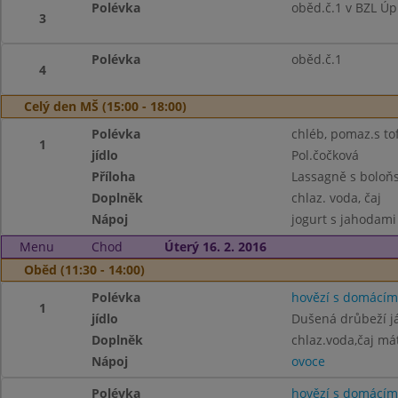
Polévka
oběd.č.1 v BZL Úp
3
Polévka
oběd.č.1
4
Celý den MŠ (15:00 - 18:00)
Polévka
chléb, pomaz.s tof
1
jídlo
Pol.čočková
Příloha
Lassagně s boloň
Doplněk
chlaz. voda, čaj
Nápoj
jogurt s jahodami 
Menu
Chod
Úterý 16. 2. 2016
Oběd (11:30 - 14:00)
Polévka
hovězí s domácím
1
jídlo
Dušená drůbeží já
Doplněk
chlaz.voda,čaj má
Nápoj
ovoce
Polévka
hovězí s domácím