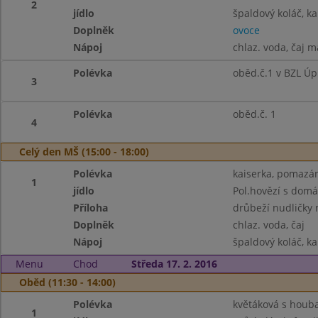
2
jídlo
špaldový koláč, k
Doplněk
ovoce
Nápoj
chlaz. voda, čaj 
Polévka
oběd.č.1 v BZL Úp
3
Polévka
oběd.č. 1
4
Celý den MŠ (15:00 - 18:00)
Polévka
kaiserka, pomazán
1
jídlo
Pol.hovězí s dom
Příloha
drůbeží nudličky 
Doplněk
chlaz. voda, čaj
Nápoj
špaldový koláč, ka
Menu
Chod
Středa 17. 2. 2016
Oběd (11:30 - 14:00)
Polévka
květáková s houb
1