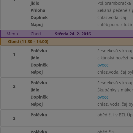
jídlo
Pol.bramboračka
Příloha
Sekaná pečeně s 
Doplněk
chlaz.voda, čaj
Nápoj
chléb,pom. z lučin
Menu
Chod
Středa 24. 2. 2016
Oběd (11:30 - 14:00)
Polévka
česneková s krou
1
jídlo
cikánská hovězí p
Doplněk
ovoce
Nápoj
chlaz.voda, čaj by
Polévka
česneková s krou
2
jídlo
Škubánky s mákem
Doplněk
ovoce
Nápoj
chlaz. voda, čaj b
Polévka
oběd.č.1 v BZL Úp
3
Polévka
oběd.č.1