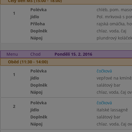
Celý den MŠ (15:00 - 18:00)
Polévka
chléb, pom. masov
1
jídlo
Pol. mrkvová s po
Příloha
rajská omáčka, ho
Doplněk
chlaz. voda, čaj
Nápoj
plundrový koláček
Menu
Chod
Pondělí 15. 2. 2016
Oběd (11:30 - 14:00)
Polévka
čočková
1
jídlo
vepřové na kmíně,
Doplněk
salátový bar
Nápoj
chlaz, voda, čaj o
Polévka
čočková
2
jídlo
italské lassagně
Doplněk
salátový bar
Nápoj
chlaz. voda, čaj o