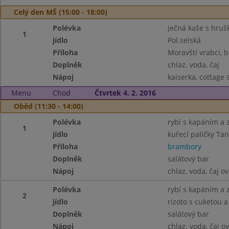
Celý den MŠ (15:00 - 18:00)
Polévka
ječná kaše s hrušk
1
jídlo
Pol.selská
Příloha
Moravští vrabci, b
Doplněk
chlaz. voda, čaj
Nápoj
kaiserka, cottage 
Menu
Chod
Čtvrtek 4. 2. 2016
Oběd (11:30 - 14:00)
Polévka
rybí s kapáním a 
1
jídlo
kuřecí paličky Tan
Příloha
brambory
Doplněk
salátový bar
Nápoj
chlaz, voda, čaj o
Polévka
rybí s kapáním a 
2
jídlo
rizoto s cuketou
Doplněk
salátový bar
Nápoj
chlaz. voda, čaj o