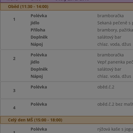
Oběd (11:30 - 14:00)
Polévka
bramboračka
1
jídlo
Sekaná pečeně s
Příloha
brambory, pažitka
Doplněk
salátový bar
Nápoj
chlaz. voda, džus
Polévka
bramboračka
2
jídlo
Vepř.panenka peče
Doplněk
salátový bar
Nápoj
chlaz. voda, džus
Polévka
oběd.č.2
3
Polévka
oběd.č.2 bez maš
4
Celý den MŠ (15:00 - 18:00)
Polévka
rýžová kaše s jogu
1