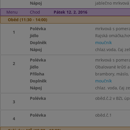
Nápoj
jablečno mrkvová 
Menu
Chod
Pátek 12. 2. 2016
Oběd (11:30 - 14:00)
Polévka
mrkvová s pomer
1
jídlo
Rajská omáčka,hov
Doplněk
moučník
Nápoj
chlaz.voda, čaj ze
Polévka
mrkvová s pomer
2
jídlo
Obalované krůtí a
Příloha
brambory, máslo, 
Doplněk
moučník
Nápoj
chlaz. voda, čaj z
Polévka
oběd.č.2 v BZL úp
3
Polévka
oběd.č.1
4