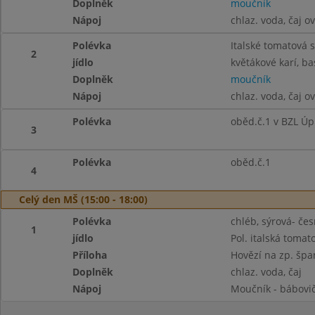
Doplněk
moučník
Nápoj
chlaz. voda, čaj 
Polévka
Italské tomatová 
2
jídlo
květákové karí, ba
Doplněk
moučník
Nápoj
chlaz. voda, čaj o
Polévka
oběd.č.1 v BZL Úp
3
Polévka
oběd.č.1
4
Celý den MŠ (15:00 - 18:00)
Polévka
chléb, sýrová- čes
1
jídlo
Pol. italská tomat
Příloha
Hovězí na zp. špa
Doplněk
chlaz. voda, čaj
Nápoj
Moučník - bábovič