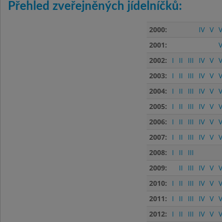
Přehled zveřejněných jídelníčků:
2000:
IV
V
V
2001:
V
2002:
I
II
III
IV
V
V
2003:
I
II
III
IV
V
V
2004:
I
II
III
IV
V
V
2005:
I
II
III
IV
V
V
2006:
I
II
III
IV
V
V
2007:
I
II
III
IV
V
V
2008:
I
II
III
2009:
II
III
IV
V
V
2010:
I
II
III
IV
V
V
2011:
I
II
III
IV
V
V
2012:
I
II
III
IV
V
V