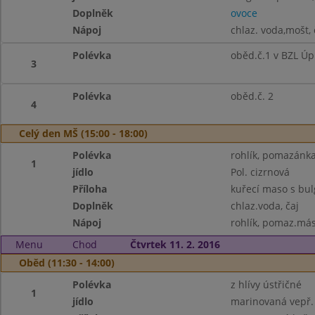
Doplněk
ovoce
Nápoj
chlaz. voda,mošt, 
Polévka
oběd.č.1 v BZL Úpr
3
Polévka
oběd.č. 2
4
Celý den MŠ (15:00 - 18:00)
Polévka
rohlík, pomazánka 
1
jídlo
Pol. cizrnová
Příloha
kuřecí maso s bu
Doplněk
chlaz.voda, čaj
Nápoj
rohlík, pomaz.másl
Menu
Chod
Čtvrtek 11. 2. 2016
Oběd (11:30 - 14:00)
Polévka
z hlívy ústřičné
1
jídlo
marinovaná vepř.