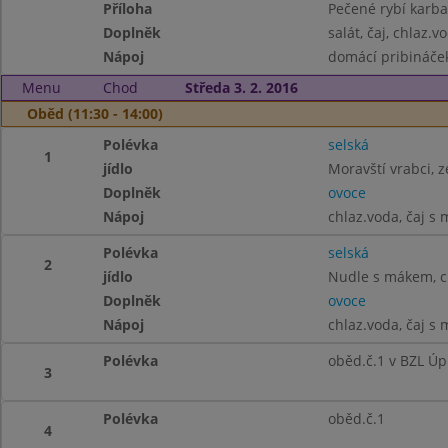
Příloha
Pečené rybí karb
Doplněk
salát, čaj, chlaz.v
Nápoj
domácí pribináček,
Menu
Chod
Středa 3. 2. 2016
Oběd (11:30 - 14:00)
Polévka
selská
1
jídlo
Moravští vrabci, z
Doplněk
ovoce
Nápoj
chlaz.voda, čaj s 
Polévka
selská
2
jídlo
Nudle s mákem, c
Doplněk
ovoce
Nápoj
chlaz.voda, čaj s 
Polévka
oběd.č.1 v BZL Úp
3
Polévka
oběd.č.1
4