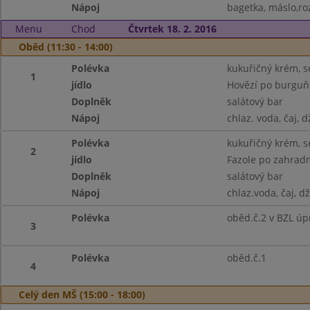
Nápoj
bagetka, máslo,roz
Menu
Chod
Čtvrtek 18. 2. 2016
Oběd (11:30 - 14:00)
Polévka
kukuřičný krém, 
1
jídlo
Hovězí po burguň
Doplněk
salátový bar
Nápoj
chlaz. voda, čaj, 
Polévka
kukuřičný krém, s
2
jídlo
Fazole po zahradn
Doplněk
salátový bar
Nápoj
chlaz.voda, čaj, d
Polévka
oběd.č.2 v BZL úp
3
Polévka
oběd.č.1
4
Celý den MŠ (15:00 - 18:00)