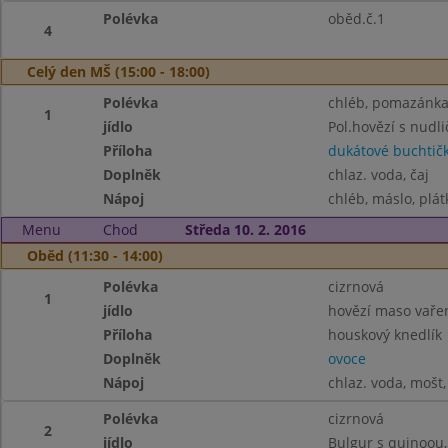
Polévka
oběd.č.1
4
Celý den MŠ (15:00 - 18:00)
Polévka
chléb, pomazánka 
1
jídlo
Pol.hovězí s nudl
Příloha
dukátové buchtič
Doplněk
chlaz. voda, čaj
Nápoj
chléb, máslo, plátk
Menu
Chod
Středa 10. 2. 2016
Oběd (11:30 - 14:00)
Polévka
cizrnová
1
jídlo
hovězí maso vaře
Příloha
houskový knedlík
Doplněk
ovoce
Nápoj
chlaz. voda, mošt,
Polévka
cizrnová
2
jídlo
Bulgur s quinoou