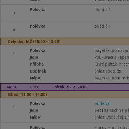
Polévka
oběd.č.1
3
Polévka
oběd.č.1
4
Celý den MŠ (15:00 - 18:00)
Polévka
bagetka, pomazánk
1
jídlo
Pol.kuřecí s kapá
Příloha
Krůtí plátek, hra
Doplněk
chlaz voda, čaj
Nápoj
bagetka, pom.mrkv
Menu
Chod
Pátek 26. 2. 2016
Oběd (11:30 - 14:00)
Polévka
pórková
1
jídlo
pečená kachna a k
Nápoj
chlaz, voda, čaj s
Polévka
z provozních dův