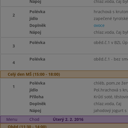
Nápoj
chlaz.voda, čaj by
Polévka
hrachová s kruto
2
jídlo
zapečené tyrolské
Doplněk
ovoce
Nápoj
chlaz.voda, čaj by
Polévka
oběd.č.1 v BZL Úp
3
Polévka
oběd.č.1 - bez sm
4
Celý den MŠ (15:00 - 18:00)
Polévka
chléb, pom.ze žerv
1
jídlo
Pol.hrachová s kr
Příloha
Krůtí soté, těstovi
Doplněk
chlaz.voda, čaj
Nápoj
jahodový jogurt s 
Menu
Chod
Úterý 2. 2. 2016
Oběd (11:30 - 14:00)