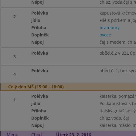
Nápoj
chlaz. voda,čaj 
Polévka
kapustová krémov
2
jídlo
Filé s pórkem a j
Příloha
brambory
Doplněk
ovoce
Nápoj
čaj s medem, chla
Polévka
oběd.č.2 v BZL úp
3
Polévka
oběd.č. 1, bez sýr
4
Celý den MŠ (15:00 - 18:00)
Polévka
kaiserka, pomazán
1
jídlo
Pol.kapustová s 
Příloha
italský guláš se s
Doplněk
chlaz.voda, čaj
Nápoj
kaiserka, máslo, m
Menu
Chod
Úterý 23. 2. 2016