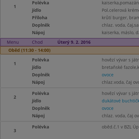
Polévka
kaiserka,pomazánka
1
jídlo
Pol.celerová krém
Příloha
krůtí burger, bra
Doplněk
chlaz. voda, čaj,sa
Nápoj
kaiserka, máslo, d
Menu
Chod
Úterý 9. 2. 2016
Oběd (11:30 - 14:00)
Polévka
hovězí vývar s ját
1
jídlo
bretaňské fazole,
Doplněk
ovoce
Nápoj
chlaz.voda, čaj o
Polévka
hovězí vývar s ját
2
jídlo
dukátové buchtič
Doplněk
ovoce
Nápoj
chlaz. voda, čaj o
Polévka
oběd.č.1 v BZL Úp
3