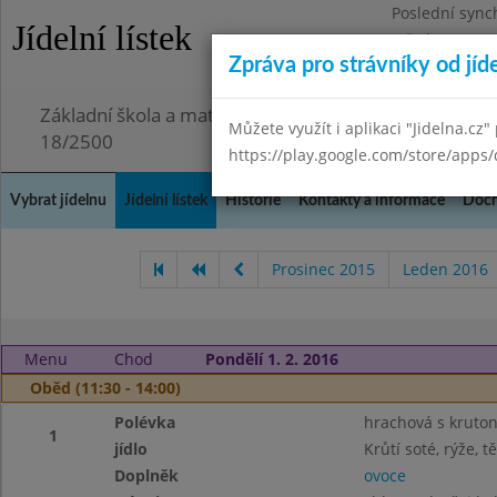
Poslední sync
Jídelní lístek
Středa 29.7.20
Zpráva pro strávníky od jíd
Omezení obje
Základní škola a mateřská škola Chmelnice, Praha 3,
Můžete využít i aplikaci "Jidelna.cz"
18/2500
https://play.google.com/store/apps/
Vybrat jídelnu
Jídelní lístek
Historie
Kontakty a informace
Doch
Prosinec 2015
Leden 2016
Menu
Chod
Pondělí 1. 2. 2016
Oběd (11:30 - 14:00)
Polévka
hrachová s kruto
1
jídlo
Krůtí soté, rýže, t
Doplněk
ovoce