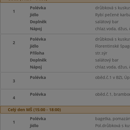
Polévka
drůbková s kusk
1
jídlo
Rybí pečené karb
Doplněk
salátový bar
Nápoj
chlaz.voda, džus, 
Polévka
drůbková s kusk
2
jídlo
Florentinské špage
Příloha
str.sýr
Doplněk
salátový bar
Nápoj
chlaz.voda, džus, 
Polévka
oběd.č.1 v BZL Úp
3
Polévka
oběd.č.1, brambo
4
Celý den MŠ (15:00 - 18:00)
Polévka
bagetka, pomazánk
1
jídlo
Pol.drůbková s k