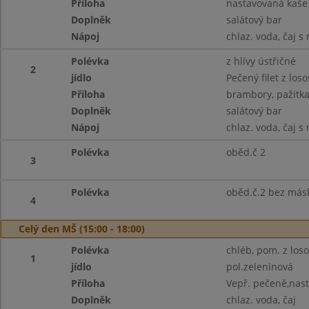
Příloha
nastavovaná kaše
Doplněk
salátový bar
Nápoj
chlaz. voda, čaj s
Polévka
z hlívy ústřičné
2
jídlo
Pečený filet z loso
Příloha
brambory, pažitka
Doplněk
salátový bar
Nápoj
chlaz. voda, čaj s
Polévka
oběd.č 2
3
Polévka
oběd.č.2 bez más
4
Celý den MŠ (15:00 - 18:00)
Polévka
chléb, pom. z loso
1
jídlo
pol.zeleninová
Příloha
Vepř. pečeně,nas
Doplněk
chlaz. voda, čaj