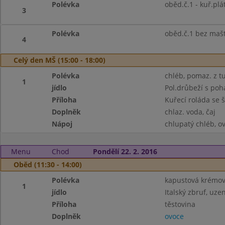
Polévka
oběd.č.1 - kuř.plá
3
Polévka
oběd.č.1 bez maš
4
Celý den MŠ (15:00 - 18:00)
Polévka
chléb, pomaz. z tu
1
jídlo
Pol.drůbeží s po
Příloha
Kuřecí roláda se 
Doplněk
chlaz. voda, čaj
Nápoj
chlupatý chléb, ov
Menu
Chod
Pondělí 22. 2. 2016
Oběd (11:30 - 14:00)
Polévka
kapustová krémov
1
jídlo
Italský zbruf, uze
Příloha
těstovina
Doplněk
ovoce