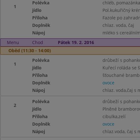
Polévka
chléb, pomazánka 
1
jídlo
Pol.kukuřičný kré
Příloha
Fazole po zahradn
Doplněk
chlaz. voda, čaj
Nápoj
mléko s cereálními
Menu
Chod
Pátek 19. 2. 2016
Oběd (11:30 - 14:00)
Polévka
drůbeží s pohank
1
jídlo
Kuřecí roláda se
Příloha
šťouchané brambor
Doplněk
ovoce
Nápoj
chlaz. voda,čaj 
Polévka
drůbeží s pohank
2
jídlo
Plněné bramboro
Příloha
cibulka,zelí
Doplněk
ovoce
Nápoj
chlaz.voda, čaj s