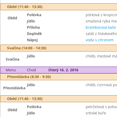
Oběd (11:40 - 13:30)
Polévka
pórková s krupic
Oběd
Jídlo
smažená ryba ma
Příloha
bramborová kaše
Doplněk
salát z hlávkového
Nápoj
voda s citronem
Svačina (14:00 - 14:30)
Jídlo
chléb, medové más
Svačina
Menu
Chod
Úterý 16. 2. 2016
Přesnídávka (8:30 - 9:30)
Jídlo
chléb, cizrnová p
Přesnídávka
Oběd (11:40 - 13:30)
Polévka
petrželová s poh
Oběd
Jídlo
srbské kuře