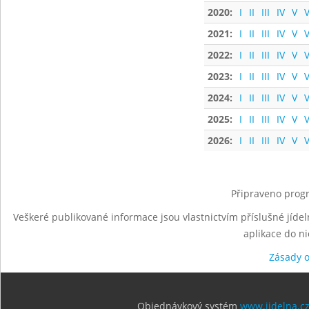
2020:
I
II
III
IV
V
V
2021:
I
II
III
IV
V
V
2022:
I
II
III
IV
V
V
2023:
I
II
III
IV
V
V
2024:
I
II
III
IV
V
V
2025:
I
II
III
IV
V
V
2026:
I
II
III
IV
V
V
Připraveno progr
Veškeré publikované informace jsou vlastnictvím příslušné jídel
aplikace do n
Zásady 
Objednávkový systém
www.jidelna.c