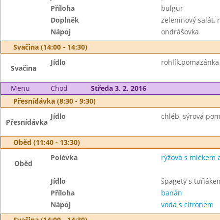
Příloha
bulgur
Doplněk
zeleninový salát,
Nápoj
ondrášovka
Svačina (14:00 - 14:30)
Jídlo
rohlík,pomazánka z
Svačina
Menu
Chod
Středa 3. 2. 2016
Přesnídávka (8:30 - 9:30)
Jídlo
chléb, sýrová pom
Přesnídávka
Oběd (11:40 - 13:30)
Polévka
rýžová s mlékem a
Oběd
Jídlo
špagety s tuňáke
Příloha
banán
Nápoj
voda s citronem
Svačina (14:00 - 14:30)