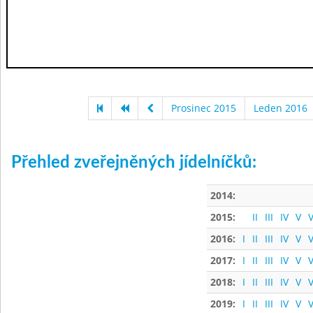
Prosinec 2015
Leden 2016
Přehled zveřejněných jídelníčků:
2014:
2015:
II
III
IV
V
V
2016:
I
II
III
IV
V
V
2017:
I
II
III
IV
V
V
2018:
I
II
III
IV
V
V
2019:
I
II
III
IV
V
V