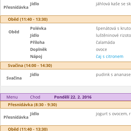
Jídlo
jáhlová kaše se sko
Přesnídávka
Oběd (11:40 - 13:30)
Polévka
špenátová s krut
Oběd
Jídlo
luštěninové rizoto
Příloha
čalamáda
Doplněk
ovoce
Nápoj
čaj s citronem
Svačina (14:00 - 14:30)
Jídlo
pudink s ananasem
Svačina
Menu
Chod
Pondělí 22. 2. 2016
Přesnídávka (8:30 - 9:30)
Jídlo
jogurt s ovocem, ro
Přesnídávka
Oběd (11:40 - 13:30)