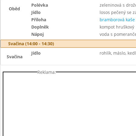
Polévka
zeleninová s drož
Oběd
Jídlo
losos pečený se 
Příloha
bramborová kaše
Doplněk
kompot hruškový
Nápoj
voda s pomeranč
Svačina (14:00 - 14:30)
Jídlo
rohlík, máslo, ked
Svačina
Reklama: