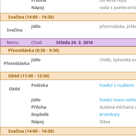
Příloha
červená řepa
Nápoj
voda s pomeranč
Svačina (14:00 - 14:30)
Jídlo
přesnidávka, piško
Svačina
Menu
Chod
Středa 24. 2. 2016
Přesnídávka (8:30 - 9:30)
Jídlo
chléb, liptovská 
Přesnídávka
Oběd (11:40 - 13:30)
Polévka
hovězí s nudlemi
Oběd
Jídlo
hovězí maso vaře
Příloha
dušená míchaná z
Doplněk
brambory
Nápoj
šťáva
Svačina (14:00 - 14:30)