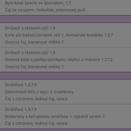
Bylinkové špecle se špenátem, 1,7
Čaj se sirupem, mrkvíček, zeleninový pult
Drůbeží s těstovin.rýží 1,9
Kuře alá bažant,červené zelí 1, farmářské knedlíky 1,3,7
Ovocný čaj, banánové mléko 7
Drůbeží s těstovin.rýží 1,9
Ovesná kaše s jablky,rozinkami, skořicí a máslem 1,7,12
Ovocný čaj, banánové mléko 7
Drožďová 1,3,7,9
Zeleninové lečo s vejci 3, brambory
Čaj s citronem, ledový čaj, ovoce
Drožďová 1,3,7,9
Makarony s kečupovou omáčkou 1, sypané sýrem 7
Čaj s citronem, ledový čaj, ovoce