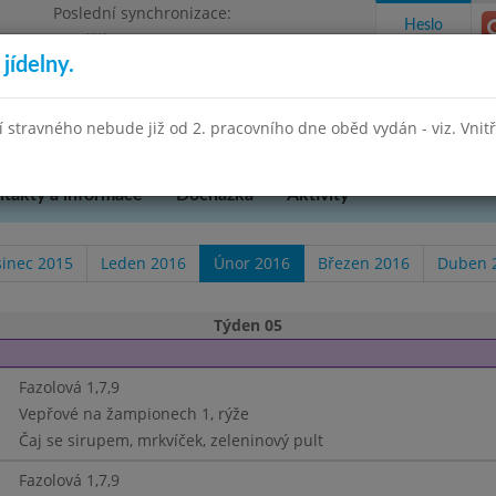
Poslední synchronizace:
Heslo
Pondělí 27.7.2026 13:26
jídelny.
Omezení objednávek
hradní 49
stravného nebude již od 2. pracovního dne oběd vydán - viz. Vnitřn
takty a informace
Docházka
Aktivity
sinec 2015
Leden 2016
Únor 2016
Březen 2016
Duben 
Týden 05
Fazolová 1,7,9
Vepřové na žampionech 1, rýže
Čaj se sirupem, mrkvíček, zeleninový pult
Fazolová 1,7,9