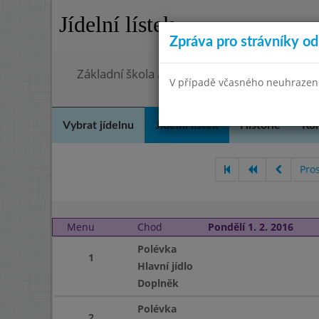
Jídelní lístek
Zpráva pro strávníky od 
Základní škola a Mateřská škola, Praha 4, O
V případě včasného neuhrazení 
Vybrat jídelnu
Jídelní lístek
Historie
Kon
Pro
Menu
Chod
Pondělí 1. 2. 2016
Polévka
1
Hlavní jídlo
Doplněk
Polévka
2