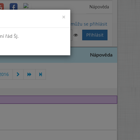
Nápověda
Close
×
Nemůžu se přihlásit
í řád ŠJ.
Nápověda
2016