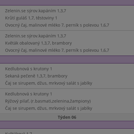
Zelenin.se sýrov.kapáním 1,3,7
Krůtí guláš 1,7, těstoviny 1
Ovocný čaj, malinové mléko 7, perník s polevou 1,6,7
Zelenin.se sýrov.kapáním 1,3,7
Květák obalovaný 1,3,7, brambory
Ovocný čaj, malinové mléko 7, perník s polevou 1,6,7
Kedlubnová s krutony 1
Sekaná pečeně 1,3,7, brambory
Čaj se sirupem, džus, mrkvový salát s jablky
Kedlubnová s krutony 1
Rýžový pilaf, (r.basmati,zelenina,žampiony)
Čaj se sirupem, džus, mrkvový salát s jablky
Týden 06
Květáková 1,7