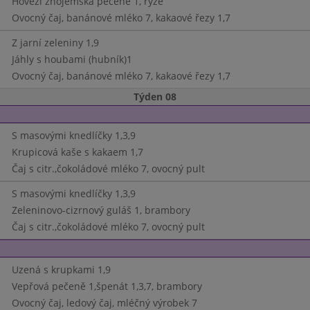
Hovězí znojemská pečeně 1, rýže
Ovocný čaj, banánové mléko 7, kakaové řezy 1,7
Z jarní zeleniny 1,9
Jáhly s houbami (hubník)1
Ovocný čaj, banánové mléko 7, kakaové řezy 1,7
Týden 08
S masovými knedlíčky 1,3,9
Krupicová kaše s kakaem 1,7
Čaj s citr.,čokoládové mléko 7, ovocný pult
S masovými knedlíčky 1,3,9
Zeleninovo-cizrnový guláš 1, brambory
Čaj s citr.,čokoládové mléko 7, ovocný pult
Uzená s krupkami 1,9
Vepřová pečeně 1,špenát 1,3,7, brambory
Ovocný čaj, ledový čaj, mléčný výrobek 7