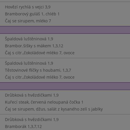
Hovězí rychlá s vejci 3,9
Bramborový guláš 1, chléb 1
Čaj se sirupem, mléko 7
Špaldová luštěninová 1,9
Brambor.šišky s mákem 1,3,12
Čaj s citr.,čokoládové mléko 7, ovoce
Špaldová luštěninová 1,9
Těstovinové flíčky s houbami, 1,3,7
Čaj s citr.,čokoládové mléko 7, ovoce
Drůbková s hvězdičkami 1,9
Kuřecí steak, červená neloupaná čočka 1
Čaj se sirupem, džus, salát z kysaného zelí s jablky
Drůbková s hvězdičkami 1,9
Bramborák 1,3,7,12