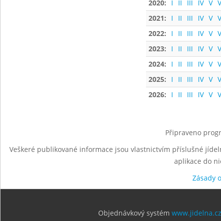
2020:
I
II
III
IV
V
V
2021:
I
II
III
IV
V
V
2022:
I
II
III
IV
V
V
2023:
I
II
III
IV
V
V
2024:
I
II
III
IV
V
V
2025:
I
II
III
IV
V
V
2026:
I
II
III
IV
V
V
Připraveno progr
Veškeré publikované informace jsou vlastnictvím příslušné jídel
aplikace do n
Zásady 
Objednávkový systém
www.jidelna.c