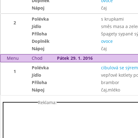
Doplněk
ovoce
Nápoj
čaj
Polévka
s krupkami
2
Jídlo
směs masa a zele
Příloha
špagety sypané s
Doplněk
ovoce
Nápoj
čaj
Menu
Chod
Pátek 29. 1. 2016
Polévka
cibulová se sýrem
1
Jídlo
vepřové kotlety p
Příloha
brambor
Nápoj
čaj,mléko
Reklama: