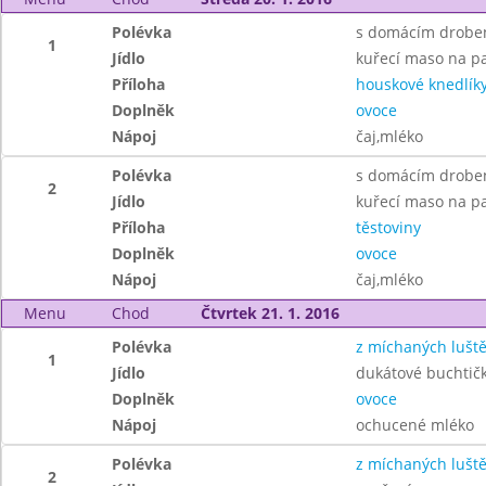
Polévka
s domácím drobe
1
Jídlo
kuřecí maso na pa
Příloha
houskové knedlík
Doplněk
ovoce
Nápoj
čaj,mléko
Polévka
s domácím drobe
2
Jídlo
kuřecí maso na p
Příloha
těstoviny
Doplněk
ovoce
Nápoj
čaj,mléko
Menu
Chod
Čtvrtek 21. 1. 2016
Polévka
z míchaných lušt
1
Jídlo
dukátové buchti
Doplněk
ovoce
Nápoj
ochucené mléko
Polévka
z míchaných lušt
2