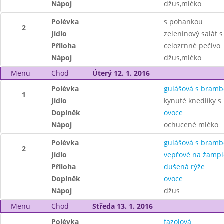
Nápoj
džus,mléko
Polévka
s pohankou
2
Jídlo
zeleninový salát
Příloha
celozrnné pečivo
Nápoj
džus,mléko
Menu
Chod
Úterý 12. 1. 2016
Polévka
gulášová s bram
1
Jídlo
kynuté knedlíky s
Doplněk
ovoce
Nápoj
ochucené mléko
Polévka
gulášová s bram
2
Jídlo
vepřové na žamp
Příloha
dušená rýže
Doplněk
ovoce
Nápoj
džus
Menu
Chod
Středa 13. 1. 2016
Polévka
fazolová