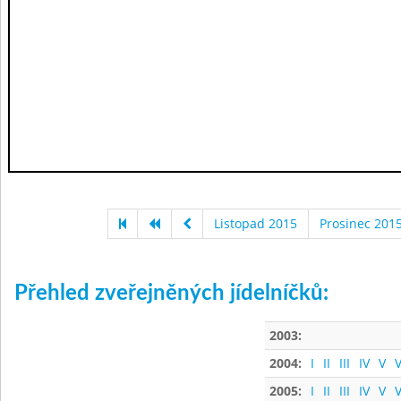
Listopad 2015
Prosinec 201
Přehled zveřejněných jídelníčků:
2003:
2004:
I
II
III
IV
V
V
2005:
I
II
III
IV
V
V