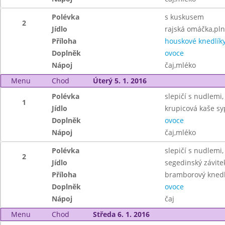
Polévka
s kuskusem
2
Jídlo
rajská omáčka,pln
Příloha
houskové knedlík
Doplněk
ovoce
Nápoj
čaj,mléko
Menu
Chod
Úterý 5. 1. 2016
Polévka
slepičí s nudlemi,
1
Jídlo
krupicová kaše s
Doplněk
ovoce
Nápoj
čaj,mléko
Polévka
slepičí s nudlemi,
2
Jídlo
segedinský závitek
Příloha
bramborový knedl
Doplněk
ovoce
Nápoj
čaj
Menu
Chod
Středa 6. 1. 2016