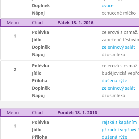
Doplněk
ovoce
Nápoj
ochucené mléko
Menu
Chod
Pátek 15. 1. 2016
Polévka
celerová s osmaž
1
Jídlo
zapečené těstov
Doplněk
zeleninový salát
Nápoj
džus,mléko
Polévka
celerová s osmaž
2
Jídlo
budějovická vepř
Příloha
dušená rýže
Doplněk
zeleninový salát
Nápoj
džus,mléko
Menu
Chod
Pondělí 18. 1. 2016
Polévka
rajská s kapáním
1
Jídlo
přírodní vepřový ř
Příloha
dušená rýže