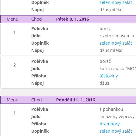
Doplněk
zeleninový salát
Nápoj
džus,mléko
Menu
Chod
Pátek 8. 1. 2016
Polévka
boršč
1
Jídlo
rizoto s masem a
Doplněk
zeleninový salát
Nápoj
džus,mléko
Polévka
boršč
2
Jídlo
kuřecí maso "MO
Příloha
těstoviny
Nápoj
džus
Menu
Chod
Pondělí 11. 1. 2016
Polévka
s pohankou
1
Jídlo
smažený vepřový ř
Příloha
brambory
Doplněk
zeleninový salát