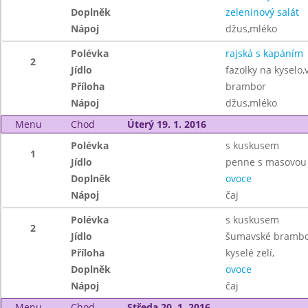
Doplněk
zeleninový salát
Nápoj
džus,mléko
Polévka
rajská s kapáním
2
Jídlo
fazolky na kyselo,v
Příloha
brambor
Nápoj
džus,mléko
Menu
Chod
Úterý 19. 1. 2016
Polévka
s kuskusem
1
Jídlo
penne s masovou
Doplněk
ovoce
Nápoj
čaj
Polévka
s kuskusem
2
Jídlo
šumavské brambor
Příloha
kyselé zelí,
Doplněk
ovoce
Nápoj
čaj
Menu
Chod
Středa 20. 1. 2016