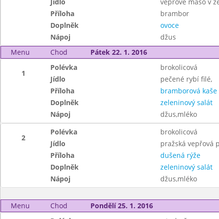
Jídlo
vepřové maso v z
Příloha
brambor
Doplněk
ovoce
Nápoj
džus
Menu
Chod
Pátek 22. 1. 2016
Polévka
brokolicová
1
Jídlo
pečené rybí filé,
Příloha
bramborová kaše
Doplněk
zeleninový salát
Nápoj
džus,mléko
Polévka
brokolicová
2
Jídlo
pražská vepřová 
Příloha
dušená rýže
Doplněk
zeleninový salát
Nápoj
džus,mléko
Menu
Chod
Pondělí 25. 1. 2016