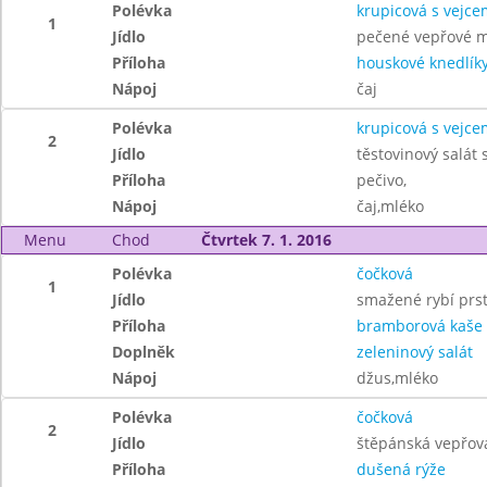
Polévka
krupicová s vejce
1
Jídlo
pečené vepřové ma
Příloha
houskové knedlík
Nápoj
čaj
Polévka
krupicová s vejce
2
Jídlo
těstovinový salát
Příloha
pečivo,
Nápoj
čaj,mléko
Menu
Chod
Čtvrtek 7. 1. 2016
Polévka
čočková
1
Jídlo
smažené rybí prst
Příloha
bramborová kaše
Doplněk
zeleninový salát
Nápoj
džus,mléko
Polévka
čočková
2
Jídlo
štěpánská vepřov
Příloha
dušená rýže