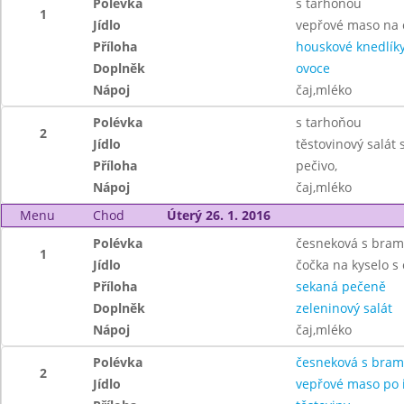
Polévka
s tarhoňou
1
Jídlo
vepřové maso na 
Příloha
houskové knedlík
Doplněk
ovoce
Nápoj
čaj,mléko
Polévka
s tarhoňou
2
Jídlo
těstovinový salát 
Příloha
pečivo,
Nápoj
čaj,mléko
Menu
Chod
Úterý 26. 1. 2016
Polévka
česneková s bra
1
Jídlo
čočka na kyselo s
Příloha
sekaná pečeně
Doplněk
zeleninový salát
Nápoj
čaj,mléko
Polévka
česneková s bra
2
Jídlo
vepřové maso po i