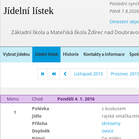
Poslední sync
Jídelní lístek
Pátek 7.8.2026
Omezení obje
Základní škola a Mateřská škola Ždírec nad Doubravo
Vybrat jídelnu
Jídelní lístek
Historie
Kontakty a informace
Spot
Listopad 2015
Prosinec 201
Menu
Chod
Pondělí 4. 1. 2016
Polévka
s kuskusem
1
Jídlo
rajská omáčka,mle
Příloha
těstoviny
Doplněk
ovoce
Nápoj
čaj,mléko