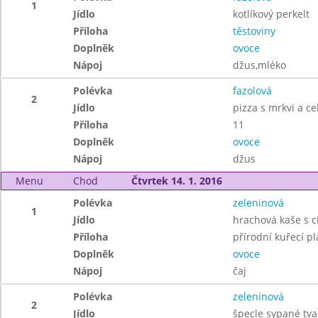
1
Jídlo
kotlíkový perkelt
Příloha
těstoviny
Doplněk
ovoce
Nápoj
džus,mléko
Polévka
fazolová
2
Jídlo
pizza s mrkvi a 
Příloha
11
Doplněk
ovoce
Nápoj
džus
Menu
Chod
Čtvrtek 14. 1. 2016
Polévka
zeleninová
1
Jídlo
hrachová kaše s c
Příloha
přírodní kuřecí pl
Doplněk
ovoce
Nápoj
čaj
Polévka
zeleninová
2
Jídlo
špecle sypané tv