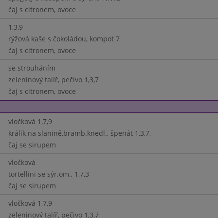
čaj s citronem, ovoce
1,3,9
rýžová kaše s čokoládou, kompot 7
čaj s citronem, ovoce
se strouháním
zeleninový talíř, pečivo 1,3,7
čaj s citronem, ovoce
vločková 1,7,9
králík na slanině,bramb.knedl., špenát 1,3,7,
čaj se sirupem
vločková
tortellini se sýr.om., 1,7,3
čaj se sirupem
vločková 1,7,9
zeleninový talíř, pečivo 1,3,7