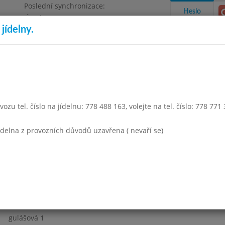
Poslední synchronizace:
Heslo
Úterý 4.8.2026 12:59
jídelny.
Omezení objednávek
a 1500
takty a informace
Docházka
Aktivity
ozu tel. číslo na jídelnu: 778 488 163, volejte na tel. číslo: 778 771
opad 2015
Prosinec 2015
Leden 2016
Únor 2016
Březen
jídelna z provozních důvodů uzavřena ( nevaří se)
Týden 01
gulášová 1
čočka s vejcem a ok.1,2
čaj s citronem 1 3 7, ovoce
gulášová 1