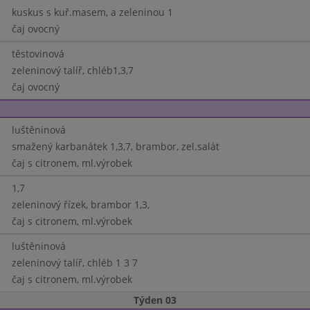
kuskus s kuř.masem, a zeleninou 1
čaj ovocný
těstovinová
zeleninový talíř, chléb1,3,7
čaj ovocný
luštěninová
smažený karbanátek 1,3,7, brambor, zel.salát
čaj s citronem, ml.výrobek
1,7
zeleninový řízek, brambor 1,3,
čaj s citronem, ml.výrobek
luštěninová
zeleninový talíř, chléb 1 3 7
čaj s citronem, ml.výrobek
Týden 03