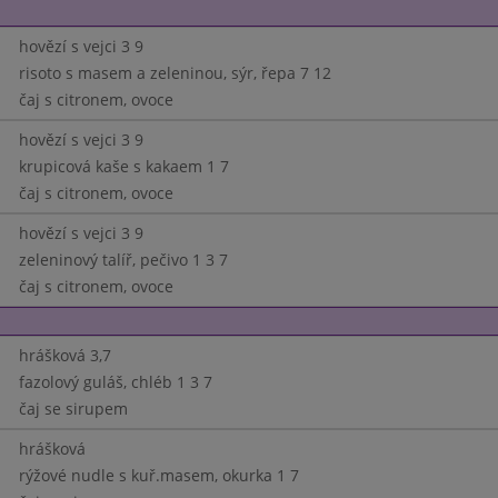
hovězí s vejci 3 9
risoto s masem a zeleninou, sýr, řepa 7 12
čaj s citronem, ovoce
hovězí s vejci 3 9
krupicová kaše s kakaem 1 7
čaj s citronem, ovoce
hovězí s vejci 3 9
zeleninový talíř, pečivo 1 3 7
čaj s citronem, ovoce
hrášková 3,7
fazolový guláš, chléb 1 3 7
čaj se sirupem
hrášková
rýžové nudle s kuř.masem, okurka 1 7