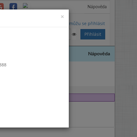
Nápověda
Close
×
Nemůžu se přihlásit
Nápověda
 388
 2016