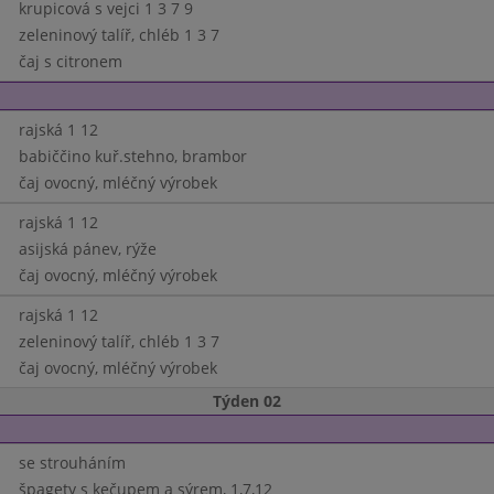
krupicová s vejci 1 3 7 9
zeleninový talíř, chléb 1 3 7
čaj s citronem
rajská 1 12
babiččino kuř.stehno, brambor
čaj ovocný, mléčný výrobek
rajská 1 12
asijská pánev, rýže
čaj ovocný, mléčný výrobek
rajská 1 12
zeleninový talíř, chléb 1 3 7
čaj ovocný, mléčný výrobek
Týden 02
se strouháním
špagety s kečupem a sýrem, 1,7,12