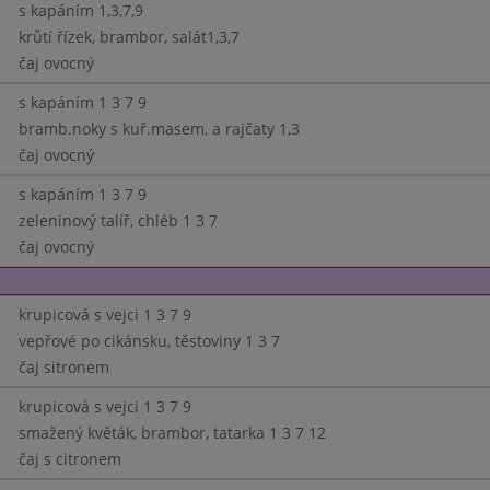
s kapáním 1,3,7,9
krůtí řízek, brambor, salát1,3,7
čaj ovocný
s kapáním 1 3 7 9
bramb.noky s kuř.masem, a rajčaty 1,3
čaj ovocný
s kapáním 1 3 7 9
zeleninový talíř, chléb 1 3 7
čaj ovocný
krupicová s vejci 1 3 7 9
vepřové po cikánsku, těstoviny 1 3 7
čaj sitronem
krupicová s vejci 1 3 7 9
smažený květák, brambor, tatarka 1 3 7 12
čaj s citronem