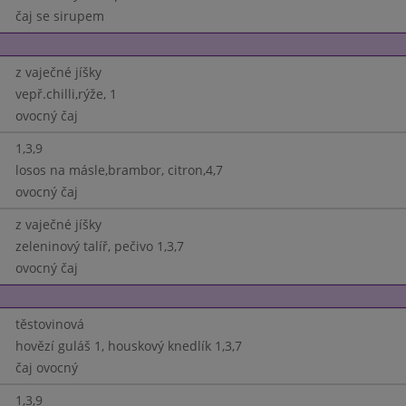
čaj se sirupem
z vaječné jíšky
vepř.chilli,rýže, 1
ovocný čaj
1,3,9
losos na másle,brambor, citron,4,7
ovocný čaj
z vaječné jíšky
zeleninový talíř, pečivo 1,3,7
ovocný čaj
těstovinová
hovězí guláš 1, houskový knedlík 1,3,7
čaj ovocný
1,3,9