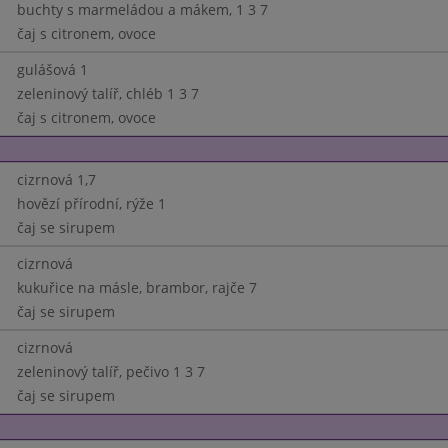
buchty s marmeládou a mákem, 1 3 7
čaj s citronem, ovoce
gulášová 1
zeleninový talíř, chléb 1 3 7
čaj s citronem, ovoce
cizrnová 1,7
hovězí přírodní, rýže 1
čaj se sirupem
cizrnová
kukuřice na másle, brambor, rajče 7
čaj se sirupem
cizrnová
zeleninový talíř, pečivo 1 3 7
čaj se sirupem