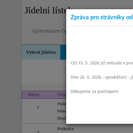
Jídelní lístek
Zpráva pro strávníky od 
Gymnázium Opatov, Praha 4, Konstantinov
Vybrat jídelnu
Jídelní lístek
Historie
Kon
OD 15. 5. 2026 již nebude v prov
List
Dne 26. 6. 2026 - vysvědčení - 
Děkujeme za pochopení
Menu
Chod
Pondělí 4. 1. 2016
Polévka
1
Hlavní jídlo
Doplněk
Polévka
2