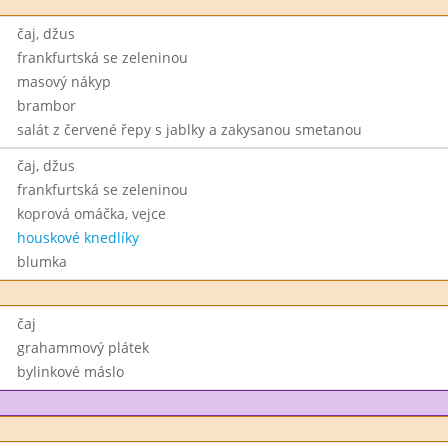
čaj, džus
frankfurtská se zeleninou
masový nákyp
brambor
salát z červené řepy s jablky a zakysanou smetanou
čaj, džus
frankfurtská se zeleninou
koprová omáčka, vejce
houskové knedlíky
blumka
čaj
grahammový plátek
bylinkové máslo