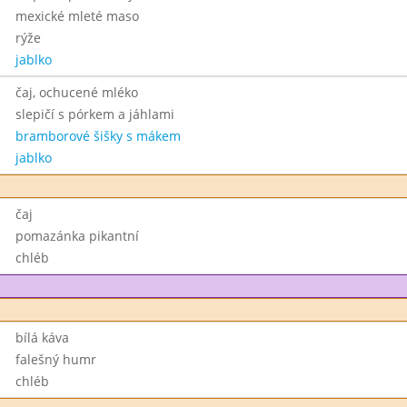
mexické mleté maso
rýže
jablko
čaj, ochucené mléko
slepičí s pórkem a jáhlami
bramborové šišky s mákem
jablko
čaj
pomazánka pikantní
chléb
bílá káva
falešný humr
chléb