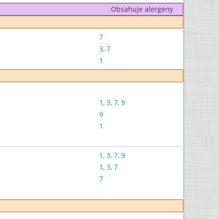
Obsahuje alergeny
7
3
,
7
1
1
,
3
,
7
,
9
9
1
1
,
3
,
7
,
9
1
,
3
,
7
7