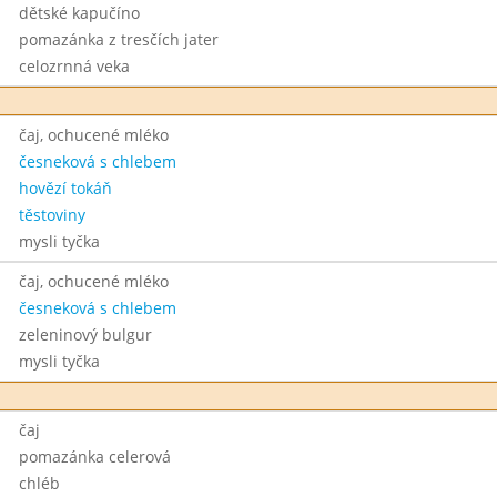
dětské kapučíno
pomazánka z tresčích jater
celozrnná veka
čaj, ochucené mléko
česneková s chlebem
hovězí tokáň
těstoviny
mysli tyčka
čaj, ochucené mléko
česneková s chlebem
zeleninový bulgur
mysli tyčka
čaj
pomazánka celerová
chléb