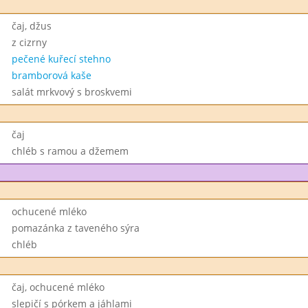
čaj, džus
z cizrny
pečené kuřecí stehno
bramborová kaše
salát mrkvový s broskvemi
čaj
chléb s ramou a džemem
ochucené mléko
pomazánka z taveného sýra
chléb
čaj, ochucené mléko
slepičí s pórkem a jáhlami