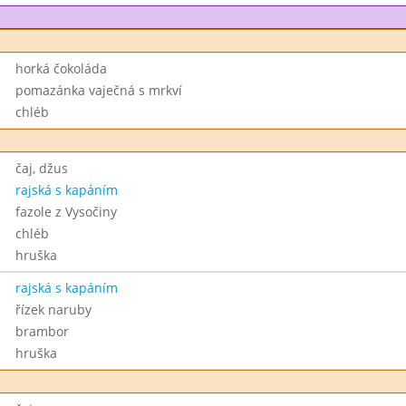
horká čokoláda
pomazánka vaječná s mrkví
chléb
čaj, džus
rajská s kapáním
fazole z Vysočiny
chléb
hruška
rajská s kapáním
řízek naruby
brambor
hruška