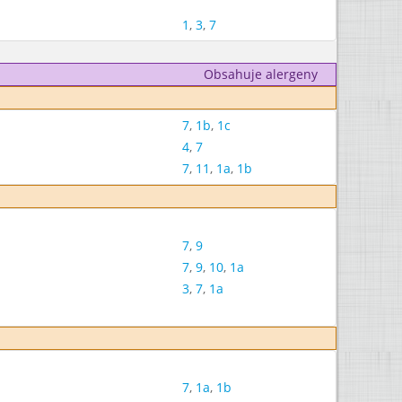
1
,
3
,
7
Obsahuje alergeny
7
,
1b
,
1c
4
,
7
7
,
11
,
1a
,
1b
7
,
9
7
,
9
,
10
,
1a
3
,
7
,
1a
7
,
1a
,
1b