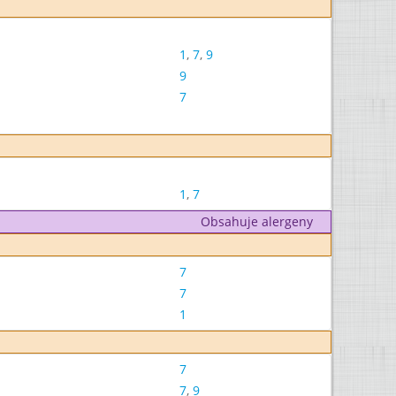
1
,
7
,
9
9
7
1
,
7
Obsahuje alergeny
7
7
1
7
7
,
9