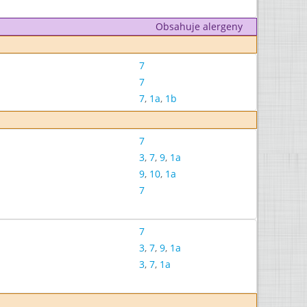
Obsahuje alergeny
7
7
7
,
1a
,
1b
7
3
,
7
,
9
,
1a
9
,
10
,
1a
7
7
3
,
7
,
9
,
1a
3
,
7
,
1a