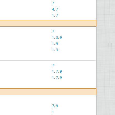
7
4
,
7
1
,
7
7
1
,
3
,
9
1
,
9
1
,
3
7
1
,
7
,
9
1
,
7
,
9
7
,
9
1