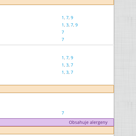
1
,
7
,
9
1
,
3
,
7
,
9
7
7
1
,
7
,
9
1
,
3
,
7
1
,
3
,
7
7
Obsahuje alergeny