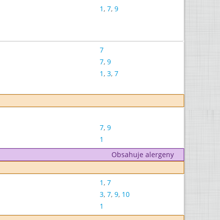
1
,
7
,
9
7
7
,
9
1
,
3
,
7
7
,
9
1
Obsahuje alergeny
1
,
7
3
,
7
,
9
,
10
1