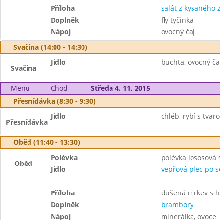
Příloha
salát z kysaného 
Doplněk
fly tyčinka
Nápoj
ovocný čaj
Svačina (14:00 - 14:30)
Jídlo
buchta, ovocný čaj
Svačina
Menu
Chod
Středa 4. 11. 2015
Přesnídávka (8:30 - 9:30)
Jídlo
chléb, rybí s tvar
Přesnídávka
Oběd (11:40 - 13:30)
Polévka
polévka lososová 
Oběd
Jídlo
vepřová plec po s
Příloha
dušená mrkev s 
Doplněk
brambory
Nápoj
minerálka, ovoce