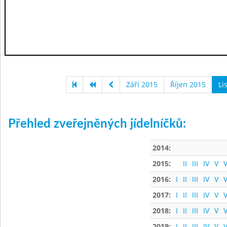
Září 2015
Říjen 2015
Li
Přehled zveřejněných jídelníčků:
2014:
2015:
II
III
IV
V
V
2016:
I
II
III
IV
V
V
2017:
I
II
III
IV
V
V
2018:
I
II
III
IV
V
V
2019:
I
II
III
IV
V
V