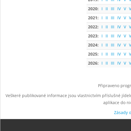
2020:
I
II
III
IV
V
V
2021:
I
II
III
IV
V
V
2022:
I
II
III
IV
V
V
2023:
I
II
III
IV
V
V
2024:
I
II
III
IV
V
V
2025:
I
II
III
IV
V
V
2026:
I
II
III
IV
V
V
Připraveno progr
Veškeré publikované informace jsou vlastnictvím příslušné jídel
aplikace do n
Zásady 