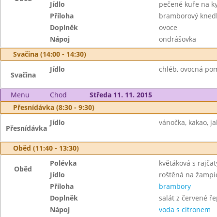
Jídlo
pečené kuře na k
Příloha
bramborový knedl
Doplněk
ovoce
Nápoj
ondrášovka
Svačina (14:00 - 14:30)
Jídlo
chléb, ovocná po
Svačina
Menu
Chod
Středa 11. 11. 2015
Přesnídávka (8:30 - 9:30)
Jídlo
vánočka, kakao, ja
Přesnídávka
Oběd (11:40 - 13:30)
Polévka
květáková s rajčat
Oběd
Jídlo
roštěná na žampi
Příloha
brambory
Doplněk
salát z červené ře
Nápoj
voda s citronem