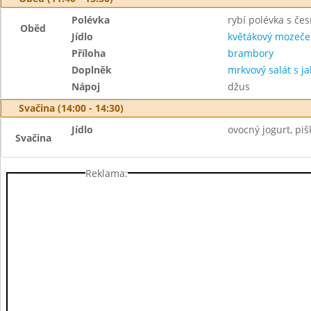
Polévka
rybí polévka s č
Oběd
Jídlo
květákový mozeče
Příloha
brambory
Doplněk
mrkvový salát s ja
Nápoj
džus
Svačina (14:00 - 14:30)
Jídlo
ovocný jogurt, piš
Svačina
Reklama: