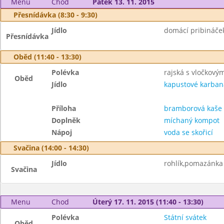
Menu
Chod
Pátek 13. 11. 2015
Přesnídávka (8:30 - 9:30)
Jídlo
domácí pribináček
Přesnídávka
Oběd (11:40 - 13:30)
Polévka
rajská s vločkov
Oběd
Jídlo
kapustové karban
Příloha
bramborová kaše
Doplněk
míchaný kompot
Nápoj
voda se skořicí
Svačina (14:00 - 14:30)
Jídlo
rohlík,pomazánka z
Svačina
Menu
Chod
Úterý 17. 11. 2015 (11:40 - 13:30)
Polévka
Státní svátek
Oběd