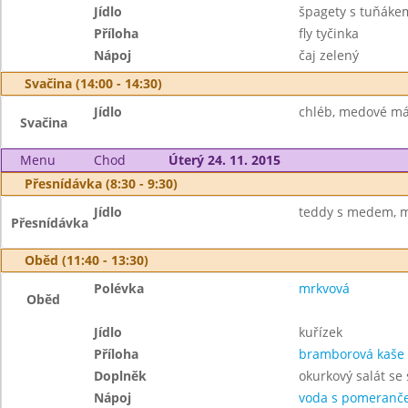
Jídlo
špagety s tuňáke
Příloha
fly tyčinka
Nápoj
čaj zelený
Svačina (14:00 - 14:30)
Jídlo
chléb, medové más
Svačina
Menu
Chod
Úterý 24. 11. 2015
Přesnídávka (8:30 - 9:30)
Jídlo
teddy s medem, m
Přesnídávka
Oběd (11:40 - 13:30)
Polévka
mrkvová
Oběd
Jídlo
kuřízek
Příloha
bramborová kaše
Doplněk
okurkový salát s
Nápoj
voda s pomeranče