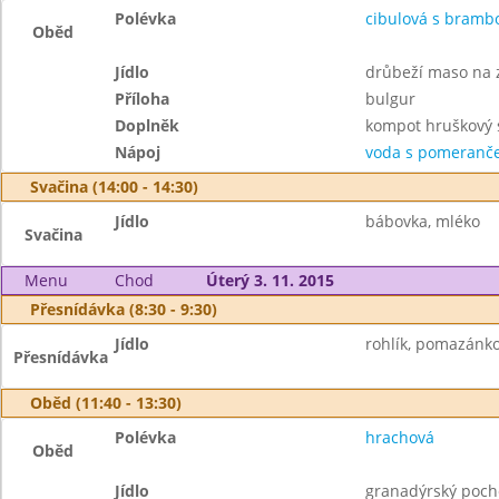
Polévka
cibulová s bram
Oběd
Jídlo
drůbeží maso na 
Příloha
bulgur
Doplněk
kompot hruškový s
Nápoj
voda s pomeranče
Svačina (14:00 - 14:30)
Jídlo
bábovka, mléko
Svačina
Menu
Chod
Úterý 3. 11. 2015
Přesnídávka (8:30 - 9:30)
Jídlo
rohlík, pomazánko
Přesnídávka
Oběd (11:40 - 13:30)
Polévka
hrachová
Oběd
Jídlo
granadýrský poc