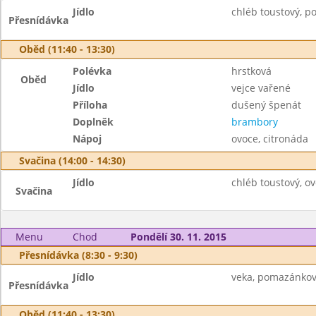
Jídlo
chléb toustový, p
Přesnídávka
Oběd (11:40 - 13:30)
Polévka
hrstková
Oběd
Jídlo
vejce vařené
Příloha
dušený špenát
Doplněk
brambory
Nápoj
ovoce, citronáda
Svačina (14:00 - 14:30)
Jídlo
chléb toustový, 
Svačina
Menu
Chod
Pondělí 30. 11. 2015
Přesnídávka (8:30 - 9:30)
Jídlo
veka, pomazánkové
Přesnídávka
Oběd (11:40 - 13:30)