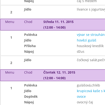
Nápoj
čaj s medem
Jídlo
lívance s jogurto
2
Menu
Chod
Středa 11. 11. 2015
(12:00 - 14:00)
Polévka
vývar se strouhá
1
Jídlo
hovězí guláš
Příloha
houskový knedlík
Nápoj
džus
Jídlo
čočkový salát,peči
2
Menu
Chod
Čtvrtek 12. 11. 2015
(12:00 - 14:00)
Polévka
gulášová,chléb
1
Jídlo
krupicová kaše s
Doplněk
ovoce
Nápoj
ovocný čaj