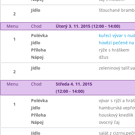
Jídlo
šťouchané bramb
2
Menu
Chod
Úterý 3. 11. 2015 (12:00 - 14:00)
Polévka
kuřecí vývar s nu
1
Jídlo
hovězí pečeně na
Příloha
rýže s hráškem
Nápoj
džus
Jídlo
zeleninový talíř,
2
Menu
Chod
Středa 4. 11. 2015
(12:00 - 14:00)
Polévka
vývar s rýží a hr
1
Jídlo
hamburská vepřov
Příloha
houskový knedlík
Nápoj
ovocný čaj
Jídlo
salát z cizrny,peči