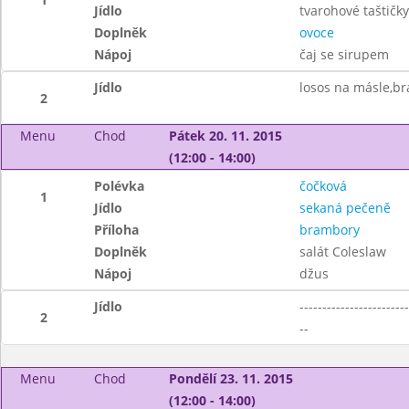
Jídlo
tvarohové taštičky
Doplněk
ovoce
Nápoj
čaj se sirupem
Jídlo
losos na másle,b
2
Menu
Chod
Pátek 20. 11. 2015
(12:00 - 14:00)
Polévka
čočková
1
Jídlo
sekaná pečeně
Příloha
brambory
Doplněk
salát Coleslaw
Nápoj
džus
Jídlo
------------------------
2
--
Menu
Chod
Pondělí 23. 11. 2015
(12:00 - 14:00)