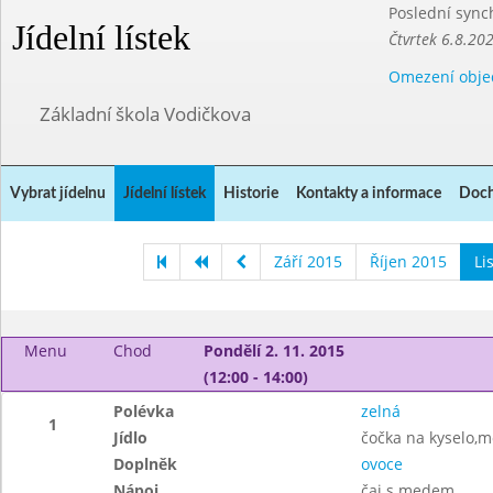
Poslední sync
Jídelní lístek
Čtvrtek 6.8.20
Omezení obje
Základní škola Vodičkova
Vybrat jídelnu
Jídelní lístek
Historie
Kontakty a informace
Doch
Září 2015
Říjen 2015
Li
Menu
Chod
Pondělí 2. 11. 2015
(12:00 - 14:00)
Polévka
zelná
1
Jídlo
čočka na kyselo,
Doplněk
ovoce
Nápoj
čaj s medem