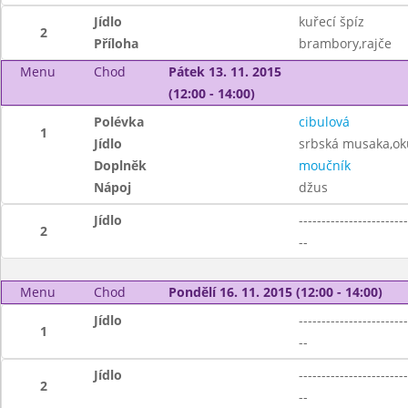
Jídlo
kuřecí špíz
2
Příloha
brambory,rajče
Menu
Chod
Pátek 13. 11. 2015
(12:00 - 14:00)
Polévka
cibulová
1
Jídlo
srbská musaka,ok
Doplněk
moučník
Nápoj
džus
Jídlo
------------------------
2
--
Menu
Chod
Pondělí 16. 11. 2015 (12:00 - 14:00)
Jídlo
------------------------
1
--
Jídlo
------------------------
2
--