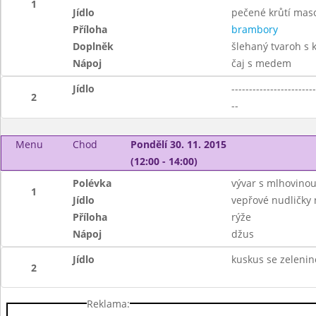
1
Jídlo
pečené krůtí mas
Příloha
brambory
Doplněk
šlehaný tvaroh s
Nápoj
čaj s medem
Jídlo
------------------------
2
--
Menu
Chod
Pondělí 30. 11. 2015
(12:00 - 14:00)
Polévka
vývar s mlhovino
1
Jídlo
vepřové nudličky 
Příloha
rýže
Nápoj
džus
Jídlo
kuskus se zeleni
2
Reklama: