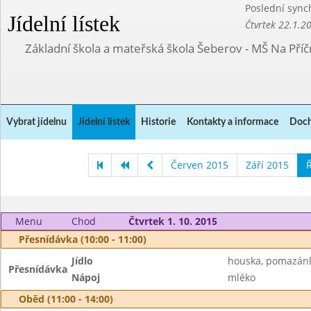
Poslední sync
Jídelní lístek
Čtvrtek 22.1.2
Základní škola a mateřská škola Šeberov - MŠ Na Pří
Vybrat jídelnu
Jídelní lístek
Historie
Kontakty a informace
Doch
Červen 2015
Září 2015
Ř
Menu
Chod
Čtvrtek 1. 10. 2015
Přesnídávka (10:00 - 11:00)
Jídlo
houska, pomazánk
Přesnídávka
Nápoj
mléko
Oběd (11:00 - 14:00)