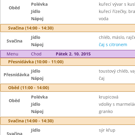
Polévka
kuřecí vývar s ku
Oběd
Jídlo
kuřecí řízečky, b
Nápoj
voda
Svačina (14:00 - 14:30)
Jídlo
chléb, máslo, rajč
Svačina
Nápoj
čaj s citronem
Menu
Chod
Pátek 2. 10. 2015
Přesnídávka (10:00 - 11:00)
Jídlo
toustový chléb, v
Přesnídávka
Nápoj
čaj
Oběd (11:00 - 14:00)
Polévka
krupicová
Oběd
Jídlo
vdolky s marmel
Nápoj
granko
Svačina (14:00 - 14:30)
Jídlo
sýr křup
Svačina