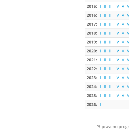
2015:
I
II
III
IV
V
V
2016:
I
II
III
IV
V
V
2017:
I
II
III
IV
V
V
2018:
I
II
III
IV
V
V
2019:
I
II
III
IV
V
V
2020:
I
II
III
IV
V
V
2021:
I
II
III
IV
V
V
2022:
I
II
III
IV
V
V
2023:
I
II
III
IV
V
V
2024:
I
II
III
IV
V
V
2025:
I
II
III
IV
V
V
2026:
I
Připraveno progr