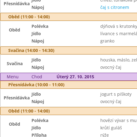
Přesnídávka
Nápoj
čaj s citronem
Oběd (11:00 - 14:00)
Polévka
dýňová s krutonk
Oběd
Jídlo
lívance s marmel
Nápoj
granko
Svačina (14:00 - 14:30)
Jídlo
houska, máslo, ze
Svačina
Nápoj
ovocný čaj
Menu
Chod
Úterý 27. 10. 2015
Přesnídávka (10:00 - 11:00)
Jídlo
jogurt s piškoty
Přesnídávka
Nápoj
ovocný čaj
Oběd (11:00 - 14:00)
Polévka
hovězí vývar s mu
Oběd
Jídlo
krůtí guláš
Příloha
rýže