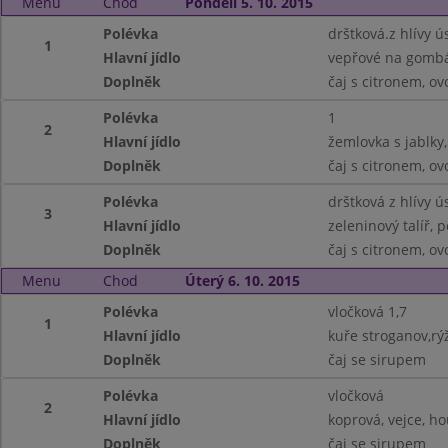
Menu
Chod
Pondělí 5. 10. 2015
Polévka
drštková.z hlívy ús
1
Hlavní jídlo
vepřové na gombáš
Doplněk
čaj s citronem, ov
Polévka
1
2
Hlavní jídlo
žemlovka s jablky, 
Doplněk
čaj s citronem, ov
Polévka
drštková z hlívy ús
3
Hlavní jídlo
zeleninový talíř, p
Doplněk
čaj s citronem, ov
Menu
Chod
Úterý 6. 10. 2015
Polévka
vločková 1,7
1
Hlavní jídlo
kuře stroganov,rýž
Doplněk
čaj se sirupem
Polévka
vločková
2
Hlavní jídlo
koprová, vejce, ho
Doplněk
čaj se sirupem