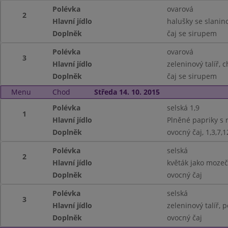
Polévka
ovarová
2
Hlavní jídlo
halušky se slanino
Doplněk
čaj se sirupem
Polévka
ovarová
3
Hlavní jídlo
zeleninový talíř, c
Doplněk
čaj se sirupem
Menu
Chod
Středa 14. 10. 2015
Polévka
selská 1,9
1
Hlavní jídlo
Plněné papriky s 
Doplněk
ovocný čaj, 1,3,7,1
Polévka
selská
2
Hlavní jídlo
květák jako mozeč
Doplněk
ovocný čaj
Polévka
selská
3
Hlavní jídlo
zeleninový talíř, p
Doplněk
ovocný čaj