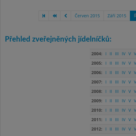
Červen 2015
Září 2015
Ř
Přehled zveřejněných jídelníčků:
2004:
I
II
III
IV
V
V
2005:
I
II
III
IV
V
V
2006:
I
II
III
IV
V
V
2007:
I
II
III
IV
V
V
2008:
I
II
III
IV
V
V
2009:
I
II
III
IV
V
V
2010:
I
II
III
IV
V
V
2011:
I
II
III
IV
V
V
2012:
I
II
III
IV
V
V