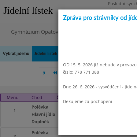
Poslední sync
Jídelní lístek
Úterý 4.8.2026
Zpráva pro strávníky od jíd
Omezení obje
Gymnázium Opatov, Praha 4, Konstantinova 1500
Vybrat jídelnu
Jídelní lístek
Historie
Kontakty a informace
Doch
OD 15. 5. 2026 již nebude v provozu t
číslo: 778 771 388
Červen 2015
Září 2015
Ř
Dne 26. 6. 2026 - vysvědčení - jídel
Menu
Chod
Čtvrtek 1. 10. 2015
Děkujeme za pochopení
Polévka
čočková 1
1
Hlavní jídlo
smažený karbanát
Doplněk
čaj s citronem, pu
Polévka
čočková
2