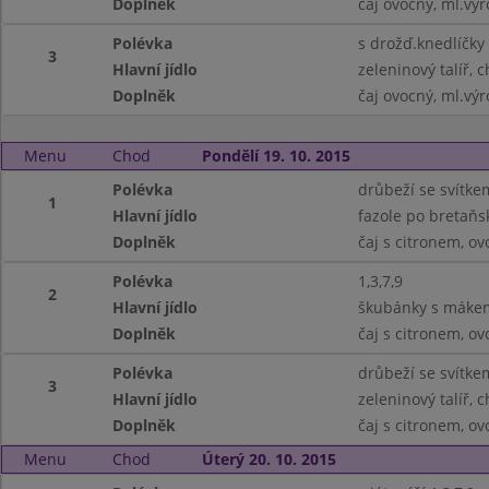
Doplněk
čaj ovocný, ml.vý
Polévka
s drožď.knedlíčky
3
Hlavní jídlo
zeleninový talíř, c
Doplněk
čaj ovocný, ml.vý
Menu
Chod
Pondělí 19. 10. 2015
Polévka
drůbeží se svítke
1
Hlavní jídlo
fazole po bretaňsk
Doplněk
čaj s citronem, ov
Polévka
1,3,7,9
2
Hlavní jídlo
škubánky s mákem
Doplněk
čaj s citronem, ov
Polévka
drůbeží se svítke
3
Hlavní jídlo
zeleninový talíř, c
Doplněk
čaj s citronem, ov
Menu
Chod
Úterý 20. 10. 2015