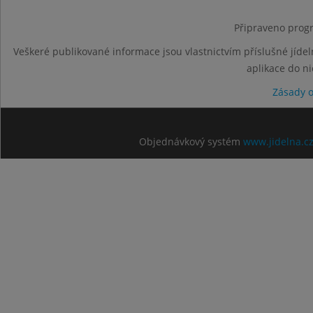
Připraveno progr
Veškeré publikované informace jsou vlastnictvím příslušné jídel
aplikace do n
Zásady 
Objednávkový systém
www.jidelna.c