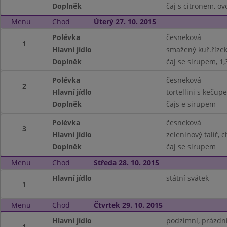
Doplněk
čaj s citronem, ov
Menu
Chod
Úterý 27. 10. 2015
Polévka
česneková
1
Hlavní jídlo
smažený kuř.řízek
Doplněk
čaj se sirupem, 1,
Polévka
česneková
2
Hlavní jídlo
tortellini s kečup
Doplněk
čajs e sirupem
Polévka
česneková
3
Hlavní jídlo
zeleninový talíř, c
Doplněk
čaj se sirupem
Menu
Chod
Středa 28. 10. 2015
Hlavní jídlo
státní svátek
1
Menu
Chod
Čtvrtek 29. 10. 2015
Hlavní jídlo
podzimní, prázdn
1