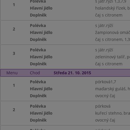
Polévka
s játr.rýží 1,3,7,9
1
Hlavní jídlo
holandský řízek, 
Doplněk
čaj s citronem
Polévka
s játr.rýží
2
Hlavní jídlo
žampionová omáčk
Doplněk
čaj s citronem, 1,3
Polévka
s játr.rýží
3
Hlavní jídlo
zeleninový talíř, p
Doplněk
čaj s citronem
Menu
Chod
Středa 21. 10. 2015
Polévka
pórková1,7
1
Hlavní jídlo
maďarský guláš, h
Doplněk
ovocný čaj
Polévka
pórková
2
Hlavní jídlo
kuřecí stehno, br
Doplněk
ovocný čaj