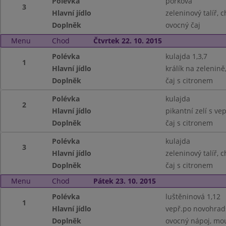
Polévka
pórková
3
Hlavní jídlo
zeleninový talíř, c
Doplněk
ovocný čaj
Menu
Chod
Čtvrtek 22. 10. 2015
Polévka
kulajda 1,3,7
1
Hlavní jídlo
králík na zelenině
Doplněk
čaj s citronem
Polévka
kulajda
2
Hlavní jídlo
pikantní zelí s v
Doplněk
čaj s citronem
Polévka
kulajda
3
Hlavní jídlo
zeleninový talíř, c
Doplněk
čaj s citronem
Menu
Chod
Pátek 23. 10. 2015
Polévka
luštěninová 1,12
1
Hlavní jídlo
vepř.po novohrads
Doplněk
ovocný nápoj, mo