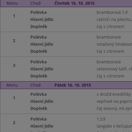
Menu
Chod
Čtvrtek 15. 10. 2015
Polévka
bramborová 1,9
1
Hlavní jídlo
ražniči na plechu
Doplněk
čaj s citronem
Polévka
bramborová
2
Hlavní jídlo
smažený šmakoun,
Doplněk
čaj s citronem
Polévka
bramborová
3
Hlavní jídlo
zeleninový talíř, c
Doplněk
čaj s citronem
Menu
Chod
Pátek 16. 10. 2015
Polévka
s drožď.knedlíčky
1
Hlavní jídlo
vepřové na paprice
Doplněk
čaj ovocný, ml.vý
Polévka
1,3,9
2
Hlavní jídlo
langoše s kečupam