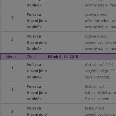
Doplněk
ovocný nápoj, mou
Polévka
rýžová s vejci
2
Hlavní jídlo
přírodní zelenina
Doplněk
ovocný nápoj, mo
Polévka
rýžová s vejci
3
Hlavní jídlo
zeleninový talíř, c
Doplněk
ovocný nápoj, mo
Menu
Chod
Pátek 9. 10. 2015
Polévka
těstovinová 1,3,9
1
Hlavní jídlo
segedínský guláš,
Doplněk
čaj s citronem,
Polévka
těstovinová
2
Hlavní jídlo
kuře v těstíčku,, 
Doplněk
čaj s citronem
Polévka
těstovinová
3
Hlavní jídlo
zeleninový talíř, p