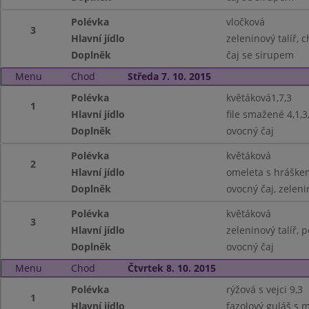
Polévka
vločková
3
Hlavní jídlo
zeleninový talíř, c
Doplněk
čaj se sirupem
Menu
Chod
Středa 7. 10. 2015
Polévka
květáková1,7,3
1
Hlavní jídlo
file smažené 4,1,
Doplněk
ovocný čaj
Polévka
květáková
2
Hlavní jídlo
omeleta s hráškem
Doplněk
ovocný čaj, zeleni
Polévka
květáková
3
Hlavní jídlo
zeleninový talíř, p
Doplněk
ovocný čaj
Menu
Chod
Čtvrtek 8. 10. 2015
Polévka
rýžová s vejci 9,3
1
Hlavní jídlo
fazolový guláš s 