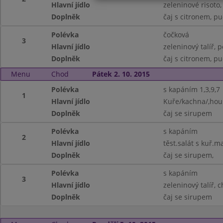
Hlavní jídlo
zeleninové risoto, 
Doplněk
čaj s citronem, p
Polévka
čočková
3
Hlavní jídlo
zeleninový talíř, p
Doplněk
čaj s citronem, p
Menu
Chod
Pátek 2. 10. 2015
Polévka
s kapáním 1,3,9,7
1
Hlavní jídlo
Kuře/kachna/,hous
Doplněk
čaj se sirupem
Polévka
s kapáním
2
Hlavní jídlo
těst.salát s kuř.
Doplněk
čaj se sirupem,
Polévka
s kapáním
3
Hlavní jídlo
zeleninový talíř, 
Doplněk
čaj se sirupem