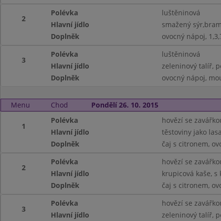
Polévka
luštěninová
2
Hlavní jídlo
smažený sýr,bramb
Doplněk
ovocný nápoj, 1,3,
Polévka
luštěninová
3
Hlavní jídlo
zeleninový talíř, p
Doplněk
ovocný nápoj, mo
Menu
Chod
Pondělí 26. 10. 2015
Polévka
hovězí se zavářko
1
Hlavní jídlo
těstoviny jako las
Doplněk
čaj s citronem, ov
Polévka
hovězí se zavářko
2
Hlavní jídlo
krupicová kaše, s
Doplněk
čaj s citronem, ov
Polévka
hovězí se zavářko
3
Hlavní jídlo
zeleninový talíř, p