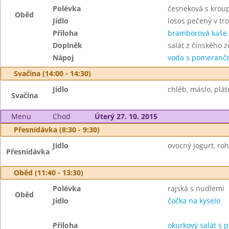
Polévka
česneková s krou
Oběd
Jídlo
losos pečený v tr
Příloha
bramborová kaše
Doplněk
salát z čínského ze
Nápoj
voda s pomeranče
Svačina (14:00 - 14:30)
Jídlo
chléb, máslo, plát
Svačina
Menu
Chod
Úterý 27. 10. 2015
Přesnídávka (8:30 - 9:30)
Jídlo
ovocný jogurt, roh
Přesnídávka
Oběd (11:40 - 13:30)
Polévka
rajská s nudlemi
Oběd
Jídlo
čočka na kyselo
Příloha
okurkový salát s 