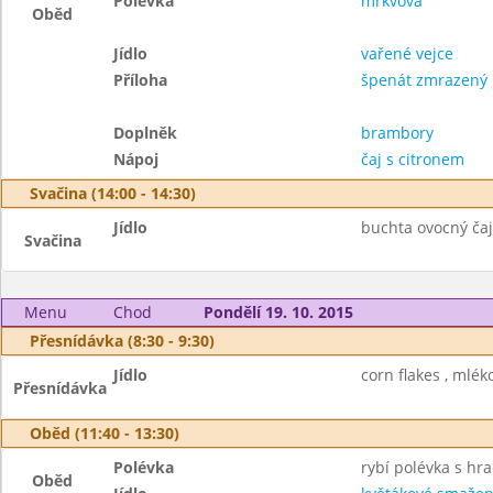
Polévka
mrkvová
Oběd
Jídlo
vařené vejce
Příloha
špenát zmrazený
Doplněk
brambory
Nápoj
čaj s citronem
Svačina (14:00 - 14:30)
Jídlo
buchta ovocný čaj
Svačina
Menu
Chod
Pondělí 19. 10. 2015
Přesnídávka (8:30 - 9:30)
Jídlo
corn flakes , mléko
Přesnídávka
Oběd (11:40 - 13:30)
Polévka
rybí polévka s h
Oběd