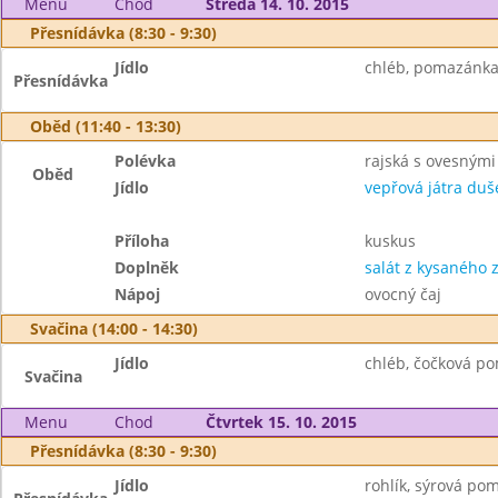
Menu
Chod
Středa 14. 10. 2015
Přesnídávka (8:30 - 9:30)
Jídlo
chléb, pomazánka 
Přesnídávka
Oběd (11:40 - 13:30)
Polévka
rajská s ovesnými
Oběd
Jídlo
vepřová játra du
Příloha
kuskus
Doplněk
salát z kysaného z
Nápoj
ovocný čaj
Svačina (14:00 - 14:30)
Jídlo
chléb, čočková po
Svačina
Menu
Chod
Čtvrtek 15. 10. 2015
Přesnídávka (8:30 - 9:30)
Jídlo
rohlík, sýrová po