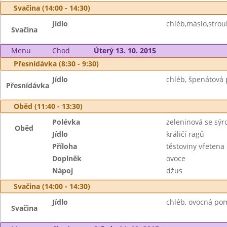
Svačina (14:00 - 14:30)
Jídlo
chléb,máslo,strouh
Svačina
Menu
Chod
Úterý 13. 10. 2015
Přesnídávka (8:30 - 9:30)
Jídlo
chléb, špenátová 
Přesnídávka
Oběd (11:40 - 13:30)
Polévka
zeleninová se sý
Oběd
Jídlo
králičí ragů
Příloha
těstoviny vřetena
Doplněk
ovoce
Nápoj
džus
Svačina (14:00 - 14:30)
Jídlo
chléb, ovocná po
Svačina