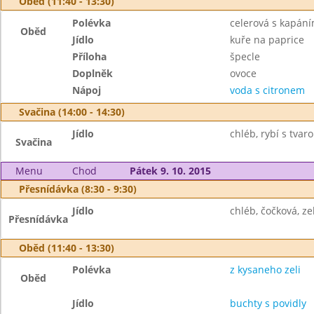
Oběd (11:40 - 13:30)
Polévka
celerová s kapán
Oběd
Jídlo
kuře na paprice
Příloha
špecle
Doplněk
ovoce
Nápoj
voda s citronem
Svačina (14:00 - 14:30)
Jídlo
chléb, rybí s tvar
Svačina
Menu
Chod
Pátek 9. 10. 2015
Přesnídávka (8:30 - 9:30)
Jídlo
chléb, čočková, ze
Přesnídávka
Oběd (11:40 - 13:30)
Polévka
z kysaneho zeli
Oběd
Jídlo
buchty s povidly