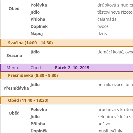
Polévka
drůbková s nudle
Oběd
Jídlo
těstovinové rizot
Příloha
čalamáda
Doplněk
ovoce
Nápoj
džus
Svačina (14:00 - 14:30)
Jídlo
domácí koláč, ovo
Svačina
Menu
Chod
Pátek 2. 10. 2015
Přesnídávka (8:30 - 9:30)
Jídlo
perník, ovoce, bíl
Přesnídávka
Oběd (11:40 - 13:30)
Polévka
hrachová s kruto
Oběd
Jídlo
zeleninové lečo s 
Příloha
pečivo
Doplněk
musli tyčinka