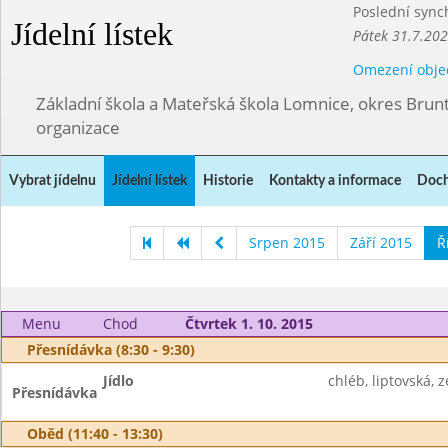
Poslední sync
Jídelní lístek
Pátek 31.7.202
Omezení obje
Základní škola a Mateřská škola Lomnice, okres Brunt
organizace
Vybrat jídelnu
Jídelní lístek
Historie
Kontakty a informace
Doch
Srpen 2015
Září 2015
Ř
Menu
Chod
Čtvrtek 1. 10. 2015
Přesnídávka (8:30 - 9:30)
Jídlo
chléb, liptovská, 
Přesnídávka
Oběd (11:40 - 13:30)