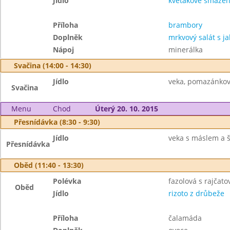
Jídlo
květákové smažen
Příloha
brambory
Doplněk
mrkvový salát s ja
Nápoj
minerálka
Svačina (14:00 - 14:30)
Jídlo
veka, pomazánkové
Svačina
Menu
Chod
Úterý 20. 10. 2015
Přesnídávka (8:30 - 9:30)
Jídlo
veka s máslem a š
Přesnídávka
Oběd (11:40 - 13:30)
Polévka
fazolová s rajčat
Oběd
Jídlo
rizoto z drůbeže
Příloha
čalamáda