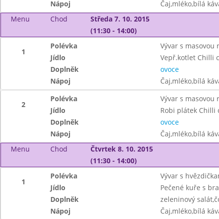
Nápoj
Čaj,mléko,bílá ká
Menu
Chod
Středa 7. 10. 2015
(11:30 - 14:00)
Polévka
Vývar s masovou r
1
Jídlo
Vepř.kotlet Chilli 
Doplněk
ovoce
Nápoj
Čaj,mléko,bílá ká
Polévka
Vývar s masovou r
2
Jídlo
Robi plátek Chilli
Doplněk
ovoce
Nápoj
Čaj,mléko,bílá ká
Menu
Chod
Čtvrtek 8. 10. 2015
(11:30 - 14:00)
Polévka
Vývar s hvězdička
1
Jídlo
Pečené kuře s b
Doplněk
zeleninový salát,
Nápoj
Čaj,mléko,bílá ká