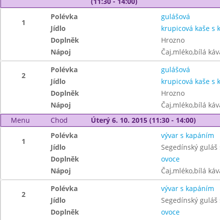
(11:30 - 14:00)
Polévka
gulášová
1
Jídlo
krupicová kaše s
Doplněk
Hrozno
Nápoj
Čaj,mléko,bílá ká
Polévka
gulášová
2
Jídlo
krupicová kaše s
Doplněk
Hrozno
Nápoj
Čaj,mléko,bílá ká
Menu
Chod
Úterý 6. 10. 2015 (11:30 - 14:00)
Polévka
vývar s kapáním
1
Jídlo
Segedínský guláš
Doplněk
ovoce
Nápoj
Čaj,mléko,bílá ká
Polévka
vývar s kapáním
2
Jídlo
Segedínský guláš 
Doplněk
ovoce