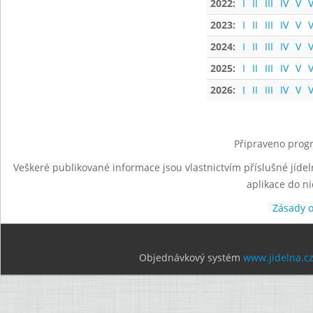
2022:
I
II
III
IV
V
V
2023:
I
II
III
IV
V
V
2024:
I
II
III
IV
V
V
2025:
I
II
III
IV
V
V
2026:
I
II
III
IV
V
V
Připraveno progr
Veškeré publikované informace jsou vlastnictvím příslušné jídel
aplikace do n
Zásady 
Objednávkový systém
www.jidelna.c