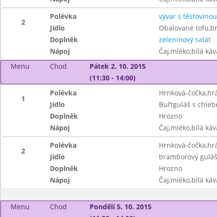
Polévka
vývar s těstovinou
2
Jídlo
Obalované tofu,b
Doplněk
zeleninový salát
Nápoj
Čaj,mléko,bílá ká
Menu
Chod
Pátek 2. 10. 2015
(11:30 - 14:00)
Polévka
Hrnková-čočka,hrá
1
Jídlo
Buřtguláš s chle
Doplněk
Hrozno
Nápoj
Čaj,mléko,bílá ká
Polévka
Hrnková-čočka,hrá
2
Jídlo
bramborový guláš
Doplněk
Hrozno
Nápoj
Čaj,mléko,bílá ká
Menu
Chod
Pondělí 5. 10. 2015