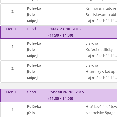
Polévka
Kmínová,fritátové
2
Jídlo
Bratislav.om.,robi
Nápoj
Čaj,mléko,bílá ká
Menu
Chod
Pátek 23. 10. 2015
(11:30 - 14:00)
Polévka
Lišková
1
Jídlo
Kuřecí nudličky s
Nápoj
Čaj,mléko,bílá ká
Polévka
Lišková
2
Jídlo
Hranolky s kečup
Nápoj
Čaj,mléko,bílá ká
Menu
Chod
Pondělí 26. 10. 2015
(11:30 - 14:00)
Polévka
Hrášková,fridátov
1
Jídlo
Neapolské špaget