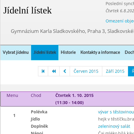
Poslední sync
Jídelní lístek
Čtvrtek 6.8.20
Omezení obje
Gymnázium Karla Sladkovského, Praha 3, Sladkovské
Vybrat jídelnu
Jídelní lístek
Historie
Kontakty a informace
Doch
Červen 2015
Září 2015
Ř
Menu
Chod
Čtvrtek 1. 10. 2015
(11:30 - 14:00)
Polévka
vývar s těstovinou
1
Jídlo
hejk v těstíčku,b
Doplněk
zeleninový salát
Nápoj
Čaj,mléko,bílá ká