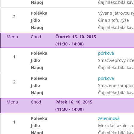
Nápoj
Čaj,mléko,bílá ká
Polévka
Vývar s játrovou r
2
Jídlo
Čína z tofu,rýže
Nápoj
Čaj,mléko,bílá ká
Menu
Chod
Čtvrtek 15. 10. 2015
(11:30 - 14:00)
Polévka
pórková
1
Jídlo
Smaž.vepřový říz
Nápoj
Čaj,mléko,bílá ká
Polévka
pórková
2
Jídlo
Smažené žampió
Nápoj
Čaj,mléko,bílá ká
Menu
Chod
Pátek 16. 10. 2015
(11:30 - 14:00)
Polévka
zeleninová
1
Jídlo
Mexické fazole s 
Nápoj
Čaj,mléko,bílá ká