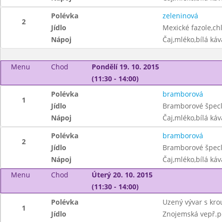
Polévka
zeleninová
2
Jídlo
Mexické fazole,ch
Nápoj
Čaj,mléko,bílá ká
Menu
Chod
Pondělí 19. 10. 2015
(11:30 - 14:00)
Polévka
bramborová
1
Jídlo
Bramborové špecl
Nápoj
Čaj,mléko,bílá ká
Polévka
bramborová
2
Jídlo
Bramborové špecl
Nápoj
Čaj,mléko,bílá ká
Menu
Chod
Úterý 20. 10. 2015
(11:30 - 14:00)
Polévka
Uzený vývar s kr
1
Jídlo
Znojemská vepř.pe