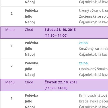
Nápoj
Čaj,mléko,bílá ká
Polévka
Uzený vývar s kr
2
Jídlo
Znojemská se sojo
Nápoj
Čaj,mléko,bílá ká
Menu
Chod
Středa 21. 10. 2015
(11:30 - 14:00)
Polévka
zelná
1
Jídlo
Smažený karbanát
Nápoj
Čaj,mléko,bílá ká
Polévka
zelná
2
Jídlo
Obalovaný šmako
Nápoj
Čaj,mléko,bílá ká
Menu
Chod
Čtvrtek 22. 10. 2015
(11:30 - 14:00)
Polévka
Kmínová,fritátové
1
Jídlo
Bratislavská peče
Nápoj
Čaj,mléko,bílá ká