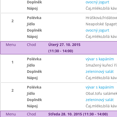
Doplněk
ovocný jogurt
Nápoj
Čaj,mléko,bílá ká
Polévka
Hrášková,fridátov
2
Jídlo
Neapolské špaget
Doplněk
ovocný jogurt
Nápoj
Čaj,mléko,bílá ká
Menu
Chod
Úterý 27. 10. 2015
(11:30 - 14:00)
Polévka
vývar s kapáním
1
Jídlo
Smažený kuřecí ř
Doplněk
zeleninový salát
Nápoj
Čaj,mléko,bílá ká
Polévka
vývar s kapáním
2
Jídlo
Obal.tofu saláme
Doplněk
zeleninový salát
Nápoj
Čaj,mléko,bílá ká
Menu
Chod
Středa 28. 10. 2015 (11:30 - 14:00)