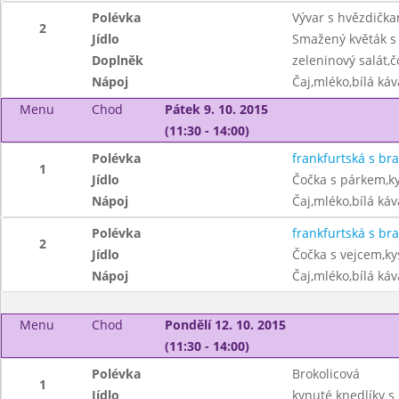
Polévka
Vývar s hvězdička
2
Jídlo
Smažený květák 
Doplněk
zeleninový salát,
Nápoj
Čaj,mléko,bílá ká
Menu
Chod
Pátek 9. 10. 2015
(11:30 - 14:00)
Polévka
frankfurtská s b
1
Jídlo
Čočka s párkem,k
Nápoj
Čaj,mléko,bílá ká
Polévka
frankfurtská s b
2
Jídlo
Čočka s vejcem,ky
Nápoj
Čaj,mléko,bílá ká
Menu
Chod
Pondělí 12. 10. 2015
(11:30 - 14:00)
Polévka
Brokolicová
1
Jídlo
kynuté knedlíky s