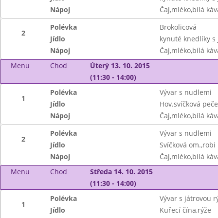
Nápoj
Čaj,mléko,bílá ká
Polévka
Brokolicová
2
Jídlo
kynuté knedlíky s
Nápoj
Čaj,mléko,bílá ká
Menu
Chod
Úterý 13. 10. 2015
(11:30 - 14:00)
Polévka
Vývar s nudlemi
1
Jídlo
Hov.svíčková peče
Nápoj
Čaj,mléko,bílá ká
Polévka
Vývar s nudlemi
2
Jídlo
Svíčková om.,robi 
Nápoj
Čaj,mléko,bílá ká
Menu
Chod
Středa 14. 10. 2015
(11:30 - 14:00)
Polévka
Vývar s játrovou r
1
Jídlo
Kuřecí čína,rýže