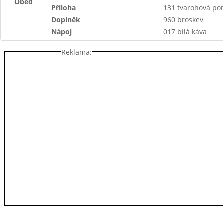
Oběd
Příloha
131 tvarohová p
Doplněk
960 broskev
Nápoj
017 bílá káva
Reklama: