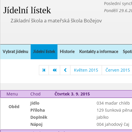
Poslední sync
Jídelní lístek
Pondělí 29.6.2
Základní škola a mateřská škola Božejov
Vybrat jídelnu
Jídelní lístek
Historie
Kontakty a informace
Spot
Květen 2015
Červen 2015
Menu
Chod
Čtvrtek 3. 9. 2015
Jídlo
034 maďar chléb
Oběd
Příloha
129 šunková pěn
Doplněk
jablko
Nápoj
004 jahodový čaj