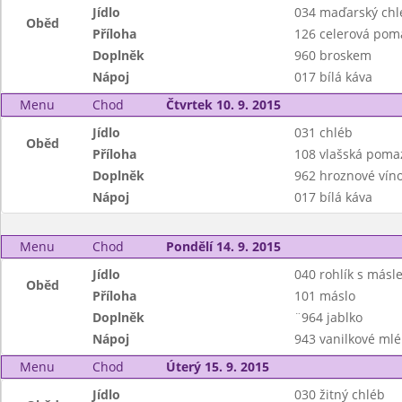
Jídlo
034 maďarský chl
Oběd
Příloha
126 celerová pom
Doplněk
960 broskem
Nápoj
017 bílá káva
Menu
Chod
Čtvrtek 10. 9. 2015
Jídlo
031 chléb
Oběd
Příloha
108 vlašská poma
Doplněk
962 hroznové vín
Nápoj
017 bílá káva
Menu
Chod
Pondělí 14. 9. 2015
Jídlo
040 rohlík s másl
Oběd
Příloha
101 máslo
Doplněk
¨964 jablko
Nápoj
943 vanilkové mlé
Menu
Chod
Úterý 15. 9. 2015
Jídlo
030 žitný chléb