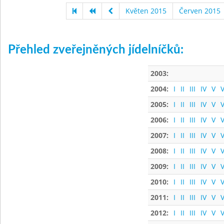
Květen 2015
Červen 2015
Přehled zveřejněných jídelníčků:
2003:
2004:
I
II
III
IV
V
V
2005:
I
II
III
IV
V
V
2006:
I
II
III
IV
V
V
2007:
I
II
III
IV
V
V
2008:
I
II
III
IV
V
V
2009:
I
II
III
IV
V
V
2010:
I
II
III
IV
V
V
2011:
I
II
III
IV
V
V
2012:
I
II
III
IV
V
V