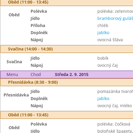
Oběd (11:00 - 13:45)
Polévka
polévka: zeleninov
Oběd
Jídlo
bramborový gulá
Příloha
chléb
Doplněk
jablko
Nápoj
ovocná šťáva
Svačina (14:00 - 14:30)
Jídlo
bobík
Svačina
Nápoj
ovocný čaj
Menu
Chod
Středa 2. 9. 2015
Přesnídávka (8:30 - 9:00)
Jídlo
pomazánka tvaroho
Přesnídávka
Doplněk
jablko
Nápoj
ovocný čaj, mléko
Oběd (11:00 - 13:45)
Polévka
polévka: čočková
Oběd
Jídlo
boloňské špagety,