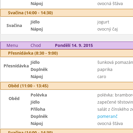
Nápoj
ovocná šťáva
Svačina (14:00 - 14:30)
Jídlo
jogurt
Svačina
Nápoj
ovocný čaj
Menu
Chod
Pondělí 14. 9. 2015
Přesnídávka (8:30 - 9:00)
Jídlo
šunková pomazán
Přesnídávka
Doplněk
paprika
Nápoj
caro
Oběd (11:00 - 13:45)
Polévka
polévka: brambor
Oběd
Jídlo
zapečené těstoviny
Příloha
salát z čínského ze
Doplněk
pomeranč
Nápoj
ovocná šťáva
Svačina (14:00 - 14:30)