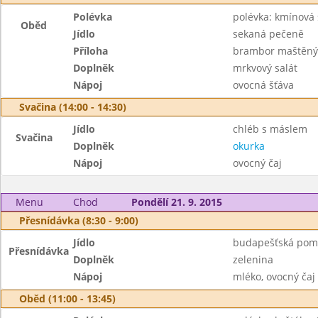
Polévka
polévka: kmínová
Oběd
Jídlo
sekaná pečeně
Příloha
brambor maštěn
Doplněk
mrkvový salát
Nápoj
ovocná šťáva
Svačina (14:00 - 14:30)
Jídlo
chléb s máslem
Svačina
Doplněk
okurka
Nápoj
ovocný čaj
Menu
Chod
Pondělí 21. 9. 2015
Přesnídávka (8:30 - 9:00)
Jídlo
budapešťská pom
Přesnídávka
Doplněk
zelenina
Nápoj
mléko, ovocný čaj
Oběd (11:00 - 13:45)