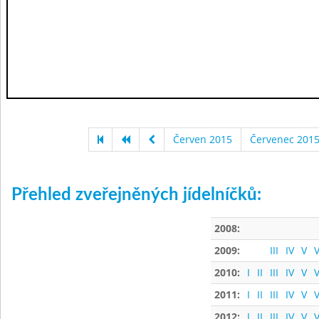
Červen 2015
Červenec 201
Přehled zveřejněných jídelníčků:
2008:
2009:
III
IV
V
V
2010:
I
II
III
IV
V
V
2011:
I
II
III
IV
V
V
2012:
I
II
III
IV
V
V