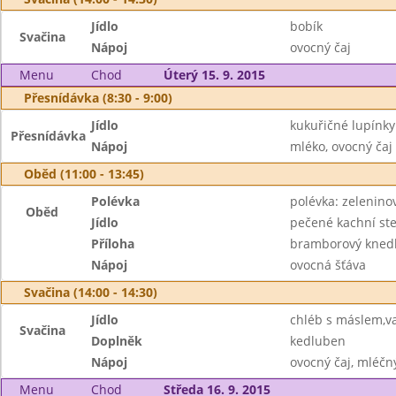
Jídlo
bobík
Svačina
Nápoj
ovocný čaj
Menu
Chod
Úterý 15. 9. 2015
Přesnídávka (8:30 - 9:00)
Jídlo
kukuřičné lupínky
Přesnídávka
Nápoj
mléko, ovocný čaj
Oběd (11:00 - 13:45)
Polévka
polévka: zelenino
Oběd
Jídlo
pečené kachní st
Příloha
bramborový knedlí
Nápoj
ovocná šťáva
Svačina (14:00 - 14:30)
Jídlo
chléb s máslem,va
Svačina
Doplněk
kedluben
Nápoj
ovocný čaj, mléčný
Menu
Chod
Středa 16. 9. 2015