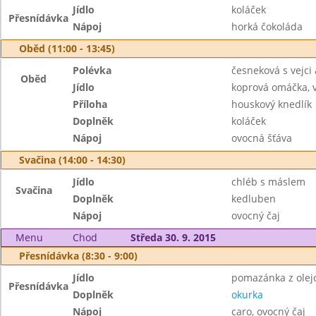
Jídlo
koláček
Přesnídávka
Nápoj
horká čokoláda
Oběd (11:00 - 13:45)
Polévka
česneková s vejc
Oběd
Jídlo
koprová omáčka, v
Příloha
houskový knedlík
Doplněk
koláček
Nápoj
ovocná šťáva
Svačina (14:00 - 14:30)
Jídlo
chléb s máslem
Svačina
Doplněk
kedluben
Nápoj
ovocný čaj
Menu
Chod
Středa 30. 9. 2015
Přesnídávka (8:30 - 9:00)
Jídlo
pomazánka z olejo
Přesnídávka
Doplněk
okurka
Nápoj
caro, ovocný čaj