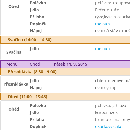
Polévka
polévka: kroupov
Oběd
Jídlo
Pečené kuře
Příloha
rýže,kyselá okurk
Doplněk
meloun
Nápoj
ovocná šťáva, moš
Svačina (14:00 - 14:30)
Jídlo
meloun
Svačina
Menu
Chod
Pátek 11. 9. 2015
Přesnídávka (8:30 - 9:00)
Jídlo
chléb, medové má
Přesnídávka
Nápoj
ovocný čaj
Oběd (11:00 - 13:45)
Polévka
polévka: jáhlová
Oběd
Jídlo
kuřecí řízek
Příloha
brambor maštěn
Doplněk
okurkový salát