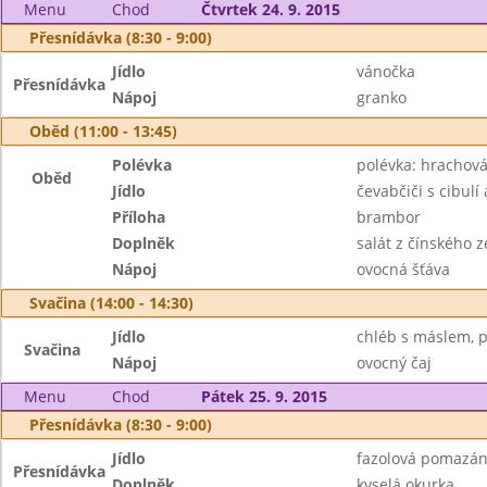
Menu
Chod
Čtvrtek 24. 9. 2015
Přesnídávka (8:30 - 9:00)
Jídlo
vánočka
Přesnídávka
Nápoj
granko
Oběd (11:00 - 13:45)
Polévka
polévka: hrachov
Oběd
Jídlo
čevabčiči s cibulí 
Příloha
brambor
Doplněk
salát z čínského ze
Nápoj
ovocná šťáva
Svačina (14:00 - 14:30)
Jídlo
chléb s máslem, p
Svačina
Nápoj
ovocný čaj
Menu
Chod
Pátek 25. 9. 2015
Přesnídávka (8:30 - 9:00)
Jídlo
fazolová pomazán
Přesnídávka
Doplněk
kyselá okurka