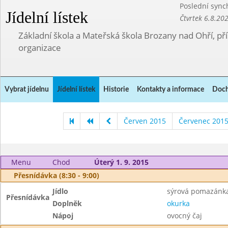
Poslední sync
Jídelní lístek
Čtvrtek 6.8.20
Základní škola a Mateřská škola Brozany nad Ohří, p
organizace
Vybrat jídelnu
Jídelní lístek
Historie
Kontakty a informace
Doch
Červen 2015
Červenec 201
Menu
Chod
Úterý 1. 9. 2015
Přesnídávka (8:30 - 9:00)
Jídlo
sýrová pomazánka,
Přesnídávka
Doplněk
okurka
Nápoj
ovocný čaj