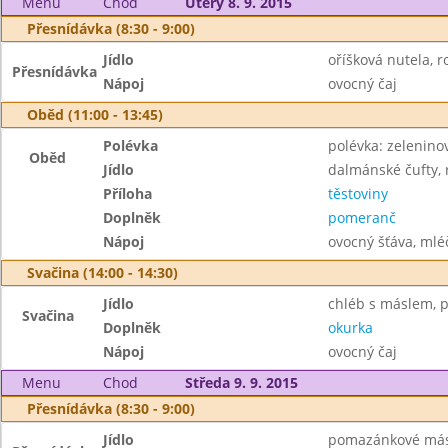
Menu
Chod
Úterý 8. 9. 2015
Přesnídávka (8:30 - 9:00)
Jídlo
oříšková nutela, r
Přesnídávka
Nápoj
ovocný čaj
Oběd (11:00 - 13:45)
Polévka
polévka: zelenino
Oběd
Jídlo
dalmánské čufty, 
Příloha
těstoviny
Doplněk
pomeranč
Nápoj
ovocný šťáva, mléč
Svačina (14:00 - 14:30)
Jídlo
chléb s máslem, p
Svačina
Doplněk
okurka
Nápoj
ovocný čaj
Menu
Chod
Středa 9. 9. 2015
Přesnídávka (8:30 - 9:00)
Jídlo
pomazánkové más