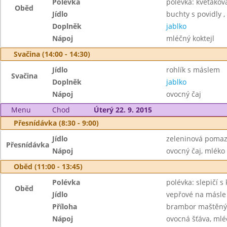
Polévka
polévka: květáková
Oběd
Jídlo
buchty s povidly
Doplněk
jablko
Nápoj
mléčný koktejl
Svačina (14:00 - 14:30)
Jídlo
rohlík s máslem
Svačina
Doplněk
jablko
Nápoj
ovocný čaj
Menu
Chod
Úterý 22. 9. 2015
Přesnídávka (8:30 - 9:00)
Jídlo
zeleninová pomaz
Přesnídávka
Nápoj
ovocný čaj, mléko
Oběd (11:00 - 13:45)
Polévka
polévka: slepičí 
Oběd
Jídlo
vepřové na másle
Příloha
brambor maštěný
Nápoj
ovocná šťáva, mlé