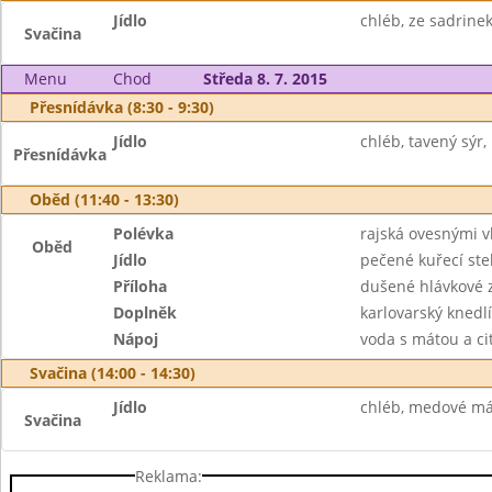
Jídlo
chléb, ze sadrinek
Svačina
Menu
Chod
Středa 8. 7. 2015
Přesnídávka (8:30 - 9:30)
Jídlo
chléb, tavený sýr, 
Přesnídávka
Oběd (11:40 - 13:30)
Polévka
rajská ovesnými v
Oběd
Jídlo
pečené kuřecí st
Příloha
dušené hlávkové z
Doplněk
karlovarský knedlí
Nápoj
voda s mátou a c
Svačina (14:00 - 14:30)
Jídlo
chléb, medové más
Svačina
Reklama: