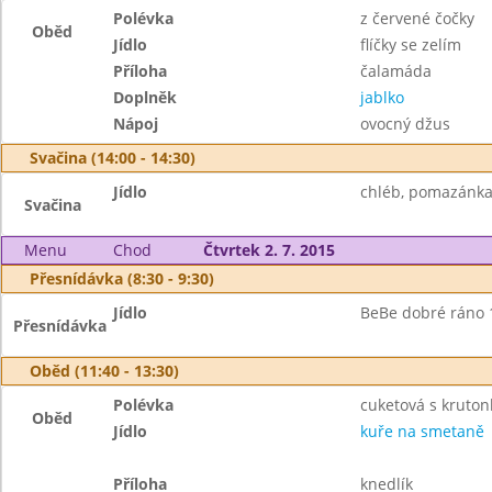
Polévka
z červené čočky
Oběd
Jídlo
flíčky se zelím
Příloha
čalamáda
Doplněk
jablko
Nápoj
ovocný džus
Svačina (14:00 - 14:30)
Jídlo
chléb, pomazánka 
Svačina
Menu
Chod
Čtvrtek 2. 7. 2015
Přesnídávka (8:30 - 9:30)
Jídlo
BeBe dobré ráno 1
Přesnídávka
Oběd (11:40 - 13:30)
Polévka
cuketová s kruton
Oběd
Jídlo
kuře na smetaně
Příloha
knedlík