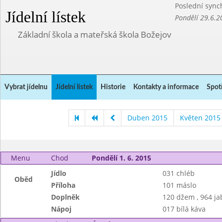
Poslední sync
Jídelní lístek
Pondělí 29.6.2
Základní škola a mateřská škola Božejov
Vybrat jídelnu
Jídelní lístek
Historie
Kontakty a informace
Spot
Duben 2015
Květen 2015
Menu
Chod
Pondělí 1. 6. 2015
Jídlo
031 chléb
Oběd
Příloha
101 máslo
Doplněk
120 džem , 964 ja
Nápoj
017 bílá káva