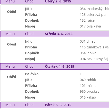
Menu
Chod
Úterý 2. 6. 2015
Jídlo
034 maďarský chl
Oběd
Příloha
126 celerová pom
Doplněk
152 rajče
Nápoj
017 bílá káva
Menu
Chod
Středa 3. 6. 2015
Jídlo
031 chléb
Oběd
Příloha
116 tunáková s v
Doplněk
964 jablko¨
Nápoj
004 bezinkový čaj
Menu
Chod
Čtvrtek 4. 6. 2015
Polévka
+
Oběd
Jídlo
040 rohlík
Příloha
101 máslo
Doplněk
960 broskev
Nápoj
016 kakao
Menu
Chod
Pátek 5. 6. 2015