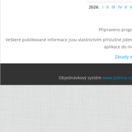
2026:
I
II
III
IV
V
V
Připraveno progr
Veškeré publikované informace jsou vlastnictvím příslušné jídel
aplikace do n
Zásady 
Objednávkový systém
www.jidelna.c