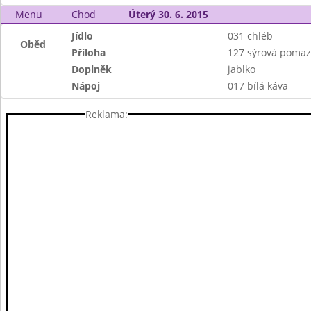
Menu
Chod
Úterý 30. 6. 2015
Jídlo
031 chléb
Oběd
Příloha
127 sýrová poma
Doplněk
jablko
Nápoj
017 bílá káva
Reklama: