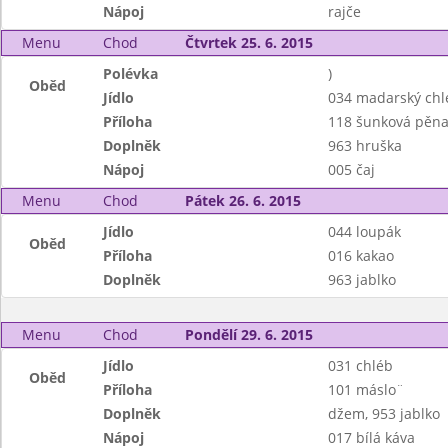
Nápoj
rajče
Menu
Chod
Čtvrtek 25. 6. 2015
Polévka
)
Oběd
Jídlo
034 madarský chl
Příloha
118 šunková pěn
Doplněk
963 hruška
Nápoj
005 čaj
Menu
Chod
Pátek 26. 6. 2015
Jídlo
044 loupák
Oběd
Příloha
016 kakao
Doplněk
963 jablko
Menu
Chod
Pondělí 29. 6. 2015
Jídlo
031 chléb
Oběd
Příloha
101 máslo¨
Doplněk
džem, 953 jablko
Nápoj
017 bílá káva