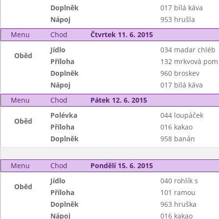
Doplněk
017 bílá káva
Nápoj
953 hrušla
Menu
Chod
Čtvrtek 11. 6. 2015
Jídlo
034 madar chléb
Oběd
Příloha
132 mrkvová pom
Doplněk
960 broskev
Nápoj
017 bílá káva
Menu
Chod
Pátek 12. 6. 2015
Polévka
044 loupáček
Oběd
Příloha
016 kakao
Doplněk
958 banán
Menu
Chod
Pondělí 15. 6. 2015
Jídlo
040 rohlík s
Oběd
Příloha
101 ramou
Doplněk
963 hruška
Nápoj
016 kakao