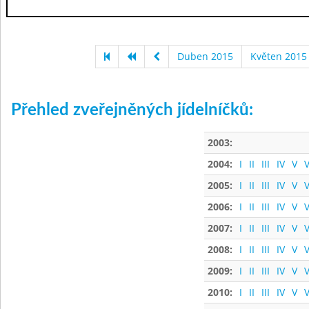
Duben 2015
Květen 2015
Přehled zveřejněných jídelníčků:
2003:
2004:
I
II
III
IV
V
V
2005:
I
II
III
IV
V
V
2006:
I
II
III
IV
V
V
2007:
I
II
III
IV
V
V
2008:
I
II
III
IV
V
V
2009:
I
II
III
IV
V
V
2010:
I
II
III
IV
V
V