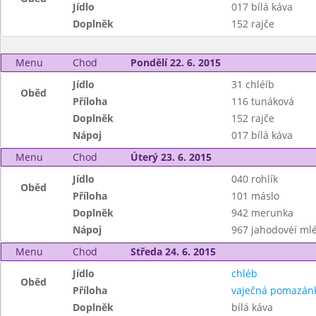
Jídlo
017 bílá káva
Doplněk
152 rajče
Menu
Chod
Pondělí 22. 6. 2015
Jídlo
31 chléíb
Oběd
Příloha
116 tunáková
Doplněk
152 rajče
Nápoj
017 bílá káva
Menu
Chod
Úterý 23. 6. 2015
Jídlo
040 rohlík
Oběd
Příloha
101 máslo
Doplněk
942 merunka
Nápoj
967 jahodovéí ml
Menu
Chod
Středa 24. 6. 2015
Jídlo
chléb
Oběd
Příloha
vaječná pomazán
Doplněk
bílá káva