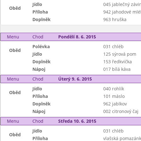
Jídlo
045 jablečný závi
Oběd
Příloha
942 jahodové mlé
Doplněk
963 hruška
Menu
Chod
Pondělí 8. 6. 2015
Polévka
031 chléb
Oběd
Jídlo
125 sýrová pom
Doplněk
153 ředkvička
Nápoj
017 bílá káva
Menu
Chod
Úterý 9. 6. 2015
Jídlo
040 rohlík
Oběd
Příloha
101 máslo
Doplněk
962 jablkov
Nápoj
002 citronový čaj
Menu
Chod
Středa 10. 6. 2015
Jídlo
031 chléb
Oběd
Příloha
vlašská pomazán