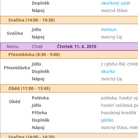
Doplněk
okurkový salát
Nápoj
ovocná šťáva
Svačina (14:00 - 14:30)
Jídlo
meloun
Svačina
Nápoj
ovocný čaj
Menu
Chod
Čtvrtek 11. 6. 2015
Přesnídávka (8:30 - 9:00)
Jídlo
z rybího filé, chlé
Přesnídávka
Doplněk
okurka
Nápoj
ovocný čaj
Oběd (11:00 - 13:45)
Polévka
polévka: hovězí v
Oběd
Jídlo
hovězí svíčková p
Příloha
houskový knedlík
Doplněk
jablko
Nápoj
ovocný šťáva, mléč
Svačina (14:00 - 14:30)