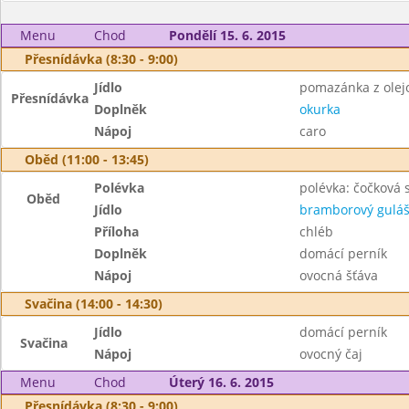
Menu
Chod
Pondělí 15. 6. 2015
Přesnídávka (8:30 - 9:00)
Jídlo
pomazánka z olejo
Přesnídávka
Doplněk
okurka
Nápoj
caro
Oběd (11:00 - 13:45)
Polévka
polévka: čočková 
Oběd
Jídlo
bramborový gulá
Příloha
chléb
Doplněk
domácí perník
Nápoj
ovocná šťáva
Svačina (14:00 - 14:30)
Jídlo
domácí perník
Svačina
Nápoj
ovocný čaj
Menu
Chod
Úterý 16. 6. 2015
Přesnídávka (8:30 - 9:00)