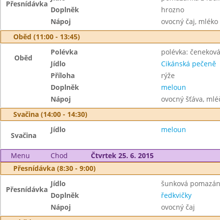
Přesnídávka
Doplněk
hrozno
Nápoj
ovocný čaj, mléko
Oběd (11:00 - 13:45)
Polévka
polévka: čeneková
Oběd
Jídlo
Cikánská pečeně
Příloha
rýže
Doplněk
meloun
Nápoj
ovocný šťáva, mléč
Svačina (14:00 - 14:30)
Jídlo
meloun
Svačina
Menu
Chod
Čtvrtek 25. 6. 2015
Přesnídávka (8:30 - 9:00)
Jídlo
šunková pomazánk
Přesnídávka
Doplněk
ředkvičky
Nápoj
ovocný čaj