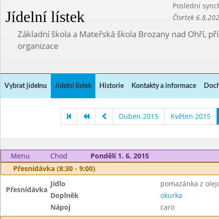
Poslední sync
Jídelní lístek
Čtvrtek 6.8.20
Základní škola a Mateřská škola Brozany nad Ohří, p
organizace
Vybrat jídelnu
Jídelní lístek
Historie
Kontakty a informace
Doch
Duben 2015
Květen 2015
Menu
Chod
Pondělí 1. 6. 2015
Přesnídávka (8:30 - 9:00)
Jídlo
pomazánka z olejo
Přesnídávka
Doplněk
okurka
Nápoj
caro