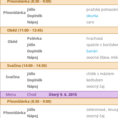
Přesnídávka (8:30 - 9:00)
Jídlo
pražská pomazánk
Přesnídávka
Doplněk
okurka
Nápoj
caro
Oběd (11:00 - 13:45)
Polévka
hrachová
Oběd
Jídlo
spatzle s borůvk
Doplněk
banán
Nápoj
ovocná šťáva, mlé
Svačina (14:00 - 14:30)
Jídlo
chléb s máslem
Svačina
Doplněk
kedluben
Nápoj
ovocný čaj
Menu
Chod
Úterý 9. 6. 2015
Přesnídávka (8:30 - 9:00)
Jídlo
zeleninová , knus
Přesnídávka
Nápoj
ovocný čaj