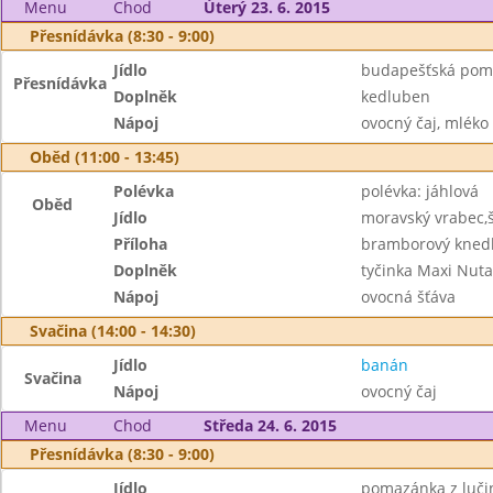
Menu
Chod
Úterý 23. 6. 2015
Přesnídávka (8:30 - 9:00)
Jídlo
budapešťská poma
Přesnídávka
Doplněk
kedluben
Nápoj
ovocný čaj, mléko
Oběd (11:00 - 13:45)
Polévka
polévka: jáhlová
Oběd
Jídlo
moravský vrabec,
Příloha
bramborový knedl
Doplněk
tyčinka Maxi Nuta
Nápoj
ovocná šťáva
Svačina (14:00 - 14:30)
Jídlo
banán
Svačina
Nápoj
ovocný čaj
Menu
Chod
Středa 24. 6. 2015
Přesnídávka (8:30 - 9:00)
Jídlo
pomazánka z luči