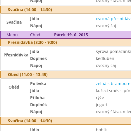
Nápoj
ovocný šťáva, mléč
Svačina (14:00 - 14:30)
Jídlo
ovocná přesnídáv
Svačina
Nápoj
ovocný čaj
Menu
Chod
Pátek 19. 6. 2015
Přesnídávka (8:30 - 9:00)
Jídlo
sýrová pomazánka,
Přesnídávka
Doplněk
kedluben
Nápoj
ovocný čaj
Oběd (11:00 - 13:45)
Polévka
zelná s brambor
Oběd
Jídlo
kuřecí směs s pó
Příloha
rýže
Doplněk
jogurt
Nápoj
ovocný šťáva, mléč
Svačina (14:00 - 14:30)
Jídlo
bobík