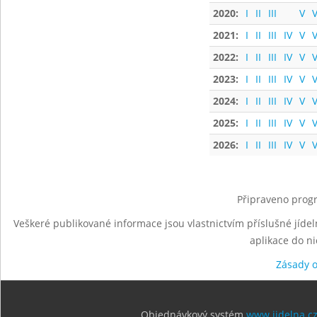
2020:
I
II
III
V
V
2021:
I
II
III
IV
V
V
2022:
I
II
III
IV
V
V
2023:
I
II
III
IV
V
V
2024:
I
II
III
IV
V
V
2025:
I
II
III
IV
V
V
2026:
I
II
III
IV
V
V
Připraveno progr
Veškeré publikované informace jsou vlastnictvím příslušné jídel
aplikace do n
Zásady 
Objednávkový systém
www.jidelna.c