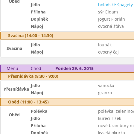
Oběd
Jídlo
boloňské špagety
Příloha
sýr Eidam
Doplněk
Jogurt Florián
Nápoj
ovocná šťáva
Svačina (14:00 - 14:30)
Jídlo
loupák
Svačina
Nápoj
ovocný čaj
Menu
Chod
Pondělí 29. 6. 2015
Přesnídávka (8:30 - 9:00)
Jídlo
vánočka
Přesnídávka
Nápoj
granko
Oběd (11:00 - 13:45)
Polévka
polévka: zeleninov
Oběd
Jídlo
kuřecí řízek
Příloha
nové brambory ma
Doplněk
kyselá okurka