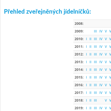
Přehled zveřejněných jídelníčků:
2008:
2009:
III
IV
V
V
2010:
I
II
III
IV
V
V
2011:
I
II
III
IV
V
V
2012:
I
II
III
IV
V
V
2013:
I
II
III
IV
V
V
2014:
I
II
III
IV
V
V
2015:
I
II
III
IV
V
V
2016:
I
II
III
IV
V
V
2017:
I
II
III
IV
V
V
2018:
I
II
III
V
V
2019:
I
II
III
IV
V
V