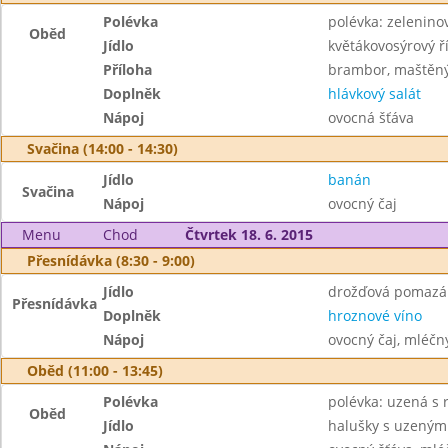
Polévka
polévka: zelenino
Oběd
Jídlo
květákovosýrový ř
Příloha
brambor, maštěn
Doplněk
hlávkový salát
Nápoj
ovocná šťáva
Svačina (14:00 - 14:30)
Jídlo
banán
Svačina
Nápoj
ovocný čaj
Menu
Chod
Čtvrtek 18. 6. 2015
Přesnídávka (8:30 - 9:00)
Jídlo
drožďová pomazá
Přesnídávka
Doplněk
hroznové víno
Nápoj
ovocný čaj, mléčný
Oběd (11:00 - 13:45)
Polévka
polévka: uzená s r
Oběd
Jídlo
halušky s uzeným