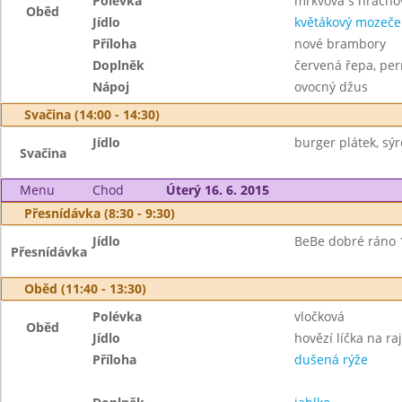
Polévka
mrkvová s hracho
Oběd
Jídlo
květákový mozeče
Příloha
nové brambory
Doplněk
červená řepa, per
Nápoj
ovocný džus
Svačina (14:00 - 14:30)
Jídlo
burger plátek, sý
Svačina
Menu
Chod
Úterý 16. 6. 2015
Přesnídávka (8:30 - 9:30)
Jídlo
BeBe dobré ráno 1
Přesnídávka
Oběd (11:40 - 13:30)
Polévka
vločková
Oběd
Jídlo
hovězí líčka na ra
Příloha
dušená rýže