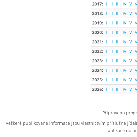
2017:
I
II
III
IV
V
V
2018:
I
II
III
IV
V
V
2019:
I
II
III
IV
V
V
2020:
I
II
III
IV
V
V
2021:
I
II
III
IV
V
V
2022:
I
II
III
IV
V
V
2023:
I
II
III
IV
V
V
2024:
I
II
III
IV
V
V
2025:
I
II
III
IV
V
V
2026:
I
II
III
IV
V
V
Připraveno progr
Veškeré publikované informace jsou vlastnictvím příslušné jídel
aplikace do n