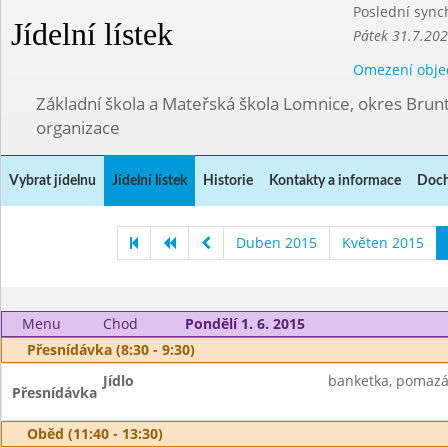
Poslední sync
Jídelní lístek
Pátek 31.7.202
Omezení obje
Základní škola a Mateřská škola Lomnice, okres Brunt
organizace
Vybrat jídelnu
Jídelní lístek
Historie
Kontakty a informace
Doch
Duben 2015
Květen 2015
Menu
Chod
Pondělí 1. 6. 2015
Přesnídávka (8:30 - 9:30)
Jídlo
banketka, pomazán
Přesnídávka
Oběd (11:40 - 13:30)