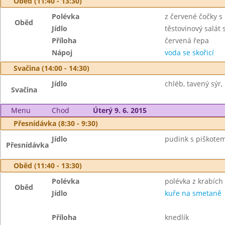
Oběd (11:40 - 13:30)
Polévka
z červené čočky s
Oběd
Jídlo
těstovinový salá
Příloha
červená řepa
Nápoj
voda se skořicí
Svačina (14:00 - 14:30)
Jídlo
chléb, tavený sýr,
Svačina
Menu
Chod
Úterý 9. 6. 2015
Přesnídávka (8:30 - 9:30)
Jídlo
pudink s piškotem
Přesnídávka
Oběd (11:40 - 13:30)
Polévka
polévka z krabích 
Oběd
Jídlo
kuře na smetaně
Příloha
knedlík