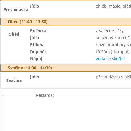
Jídlo
chléb, máslo, plát
Přesnídávka
Oběd (11:40 - 13:30)
Polévka
z vaječné jíšky
Oběd
Jídlo
smažený kuřecí ří
Příloha
nové brambory s 
Doplněk
třešňový kompot, 
Nápoj
voda se skořicí
Svačina (14:00 - 14:30)
Jídlo
přesnidávka s piš
Svačina
Reklama: