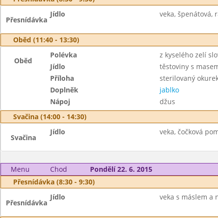
Jídlo
veka, špenátová, r
Přesnídávka
Oběd (11:40 - 13:30)
Polévka
z kyselého zelí sl
Oběd
Jídlo
těstoviny s mase
Příloha
sterilovaný okure
Doplněk
jablko
Nápoj
džus
Svačina (14:00 - 14:30)
Jídlo
veka, čočková pom
Svačina
Menu
Chod
Pondělí 22. 6. 2015
Přesnídávka (8:30 - 9:30)
Jídlo
veka s máslem a n
Přesnídávka