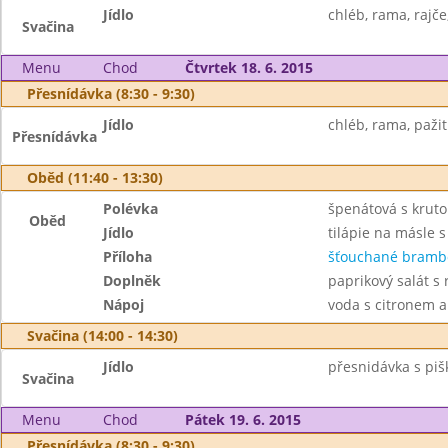
Jídlo
chléb, rama, rajče
Svačina
Menu
Chod
Čtvrtek 18. 6. 2015
Přesnídávka (8:30 - 9:30)
Jídlo
chléb, rama, paži
Přesnídávka
Oběd (11:40 - 13:30)
Polévka
špenátová s krut
Oběd
Jídlo
tilápie na másle s
Příloha
šťouchané bramb
Doplněk
paprikový salát s 
Nápoj
voda s citronem 
Svačina (14:00 - 14:30)
Jídlo
přesnidávka s piš
Svačina
Menu
Chod
Pátek 19. 6. 2015
Přesnídávka (8:30 - 9:30)