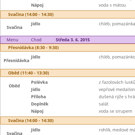
Nápoj
voda s mátou
Svačina (14:00 - 14:30)
Jídlo
chléb, pomazánka 
Svačina
Menu
Chod
Středa 3. 6. 2015
Přesnídávka (8:30 - 9:30)
Jídlo
chléb, pomazánkové
Přesnídávka
Oběd (11:40 - 13:30)
Polévka
z fazolovách lusk
Oběd
Jídlo
vepřové medailon
Příloha
dušená rýže s hr
Doplněk
salát
Nápoj
voda se sirupem
Svačina (14:00 - 14:30)
Jídlo
rohlík, medové má
Svačina