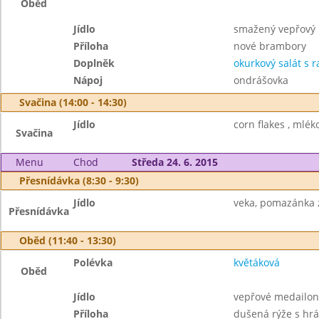
Oběd
Jídlo
smažený vepřový 
Příloha
nové brambory
Doplněk
okurkový salát s r
Nápoj
ondrášovka
Svačina (14:00 - 14:30)
Jídlo
corn flakes , mlék
Svačina
Menu
Chod
Středa 24. 6. 2015
Přesnídávka (8:30 - 9:30)
Jídlo
veka, pomazánka z
Přesnídávka
Oběd (11:40 - 13:30)
Polévka
květáková
Oběd
Jídlo
vepřové medailo
Příloha
dušená rýže s hr