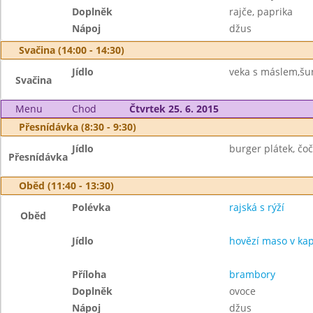
Doplněk
rajče, paprika
Nápoj
džus
Svačina (14:00 - 14:30)
Jídlo
veka s máslem,šun
Svačina
Menu
Chod
Čtvrtek 25. 6. 2015
Přesnídávka (8:30 - 9:30)
Jídlo
burger plátek, čo
Přesnídávka
Oběd (11:40 - 13:30)
Polévka
rajská s rýží
Oběd
Jídlo
hovězí maso v ka
Příloha
brambory
Doplněk
ovoce
Nápoj
džus