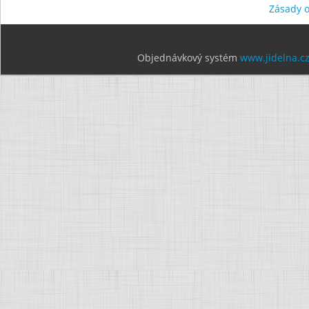
Zásady 
Objednávkový systém
www.jidelna.c