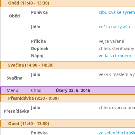
Oběd (11:40 - 13:30)
Polévka
cibulová se sýrem
Oběd
Jídlo
čočka na kyselo
Příloha
vejce vařené
Doplněk
chléb, sterilovaný
Nápoj
voda s citronem
Svačina (14:00 - 14:30)
Jídlo
veka s máslem a pl
Svačina
Menu
Chod
Úterý 23. 6. 2015
Přesnídávka (8:30 - 9:30)
Jídlo
chléb, ovocná po
Přesnídávka
Oběd (11:40 - 13:30)
Polévka
ze zeleného hráš