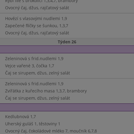
Rybí filé s brokolicí 1,3,4,7, brambory
Ovocný čaj, džus, rajčatový salát
Hovězí s vlasovými nudlemi 1,9
Zapečené flíčky se šunkou, 1,3,7
Ovocný čaj, džus, rajčatový salát
Týden 26
Zeleninová s frid.nudlemi 1,9
Vejce vařené 3, čočka 1,7
Čaj se sirupem, džus, zelný salát
Zeleninová s frid.nudlemi 1,9
Zvířátka z kuřecího masa 1,3,7, brambory
Čaj se sirupem, džus, zelný salát
Kedlubnová 1,7
Uherský guláš 1, těstoviny 1
Ovocný čaj, čokoládové mléko 7, moučník 6,7,8