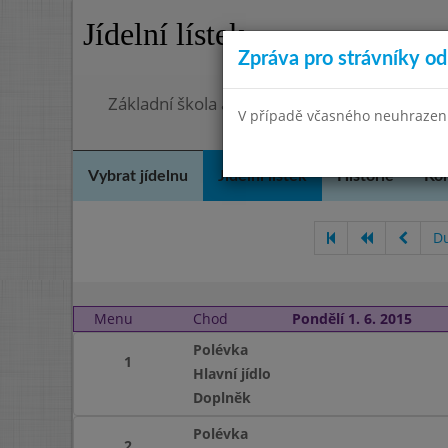
Jídelní lístek
Zpráva pro strávníky od 
Základní škola a Mateřská škola, Praha 4, O
V případě včasného neuhrazení 
Vybrat jídelnu
Jídelní lístek
Historie
Kon
D
Menu
Chod
Pondělí 1. 6. 2015
Polévka
1
Hlavní jídlo
Doplněk
Polévka
2