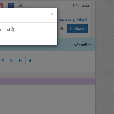
Nápověda
Close
×
Nemůžu se přihlásit
í řád ŠJ.
Nápověda
015