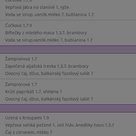
Vepřová játra na slanině 1, rýže
Voda se sirup.,vanilk.mléko 7, bublanina 1,7
Čočková 1,7,9
Biftečky z mletého masa 1,3,7, brambory
Voda se sirup,vanilk.mléko 7, bublanina 1,7
Žampionová 1,7
Zapečená aljašská treska 1,3,7, brambory
Ovocný čaj, džus, balkánský fazolový salát 7
Žampionová 1,7
Krůtí paprikáš 1,7, vřetena 1
Ovocný čaj, džus, balkánský fazolový salát 7
Uzená s kroupami 1,9
Vepřová selská pečeně 1, zelí hláv.,knedlíky hous.1,3,7
Čaj s citronem, mléko 7