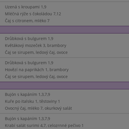
Uzená s kroupami 1,9
Mléčná rýže s čokoládou 7,12
Čaj s citronem, mléko 7
Drůbková s bulgurem 1,9
Květákový mozeček 3, brambory
Čaj se sirupem, ledový čaj, ovoce
Drůbková s bulgurem 1,9
Hovězí na paprikách 1, brambory
Čaj se sirupem, ledový čaj, ovoce
Bujón s kapáním 1,3,7,9
Kuře po italsku 1, těstoviny 1
Ovocný čaj, mléko 7, okurkový salát
Bujón s kapáním 1,3,7,9
Krabí salát surimi 4,7, celozrnné pečivo 1