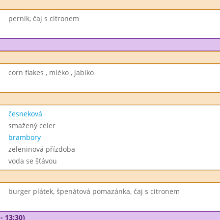
perník, čaj s citronem
corn flakes , mléko , jablko
česneková
smažený celer
brambory
zeleninová přízdoba
voda se šťávou
burger plátek, špenátová pomazánka, čaj s citronem
- 13:30)