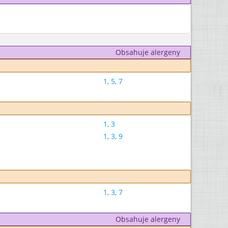
Obsahuje alergeny
1
,
5
,
7
1
,
3
1
,
3
,
9
1
,
3
,
7
Obsahuje alergeny