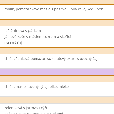
rohlík, pomazánkové máslo s pažitkou, bílá káva, kedluben
luštěninová s párkem
jáhlová kaše s máslem,cukrem a skořicí
ovocný čaj
chléb, šunková pomazánka, salátový okurek, ovocný čaj
chléb, máslo, tavený sýr, jablko, mléko
zelenivová s játrovou rýží
pečený losos na másle s bylinkami