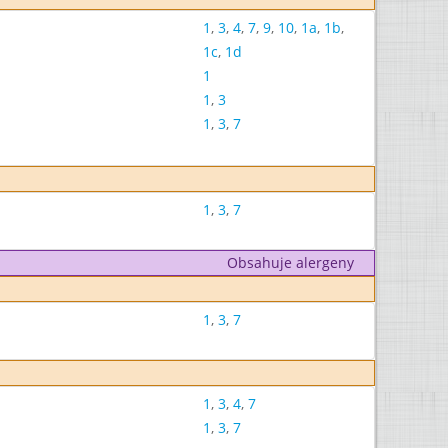
1
,
3
,
4
,
7
,
9
,
10
,
1a
,
1b
,
1c
,
1d
1
1
,
3
1
,
3
,
7
1
,
3
,
7
Obsahuje alergeny
1
,
3
,
7
1
,
3
,
4
,
7
1
,
3
,
7