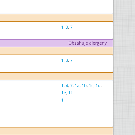
1
,
3
,
7
Obsahuje alergeny
1
,
3
,
7
1
,
4
,
7
,
1a
,
1b
,
1c
,
1d
,
1e
,
1f
1