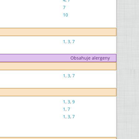
7
10
1
,
3
,
7
Obsahuje alergeny
1
,
3
,
7
1
,
3
,
9
1
,
7
1
,
3
,
7