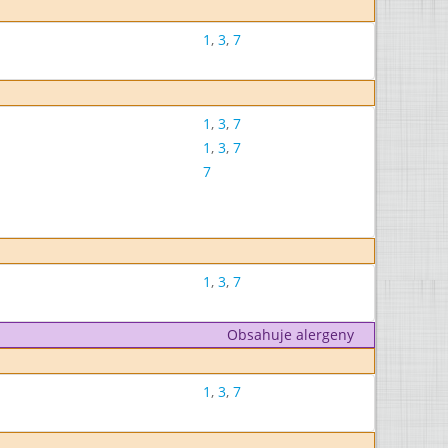
1
,
3
,
7
1
,
3
,
7
1
,
3
,
7
7
1
,
3
,
7
Obsahuje alergeny
1
,
3
,
7