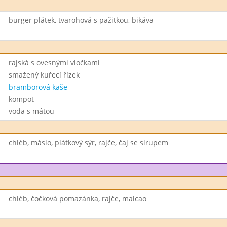
burger plátek, tvarohová s pažitkou, bikáva
rajská s ovesnými vločkami
smažený kuřecí řízek
bramborová kaše
kompot
voda s mátou
chléb, máslo, plátkový sýr, rajče, čaj se sirupem
chléb, čočková pomazánka, rajče, malcao