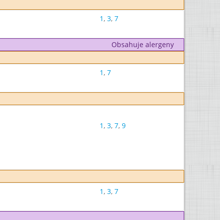
1
,
3
,
7
Obsahuje alergeny
1
,
7
1
,
3
,
7
,
9
1
,
3
,
7