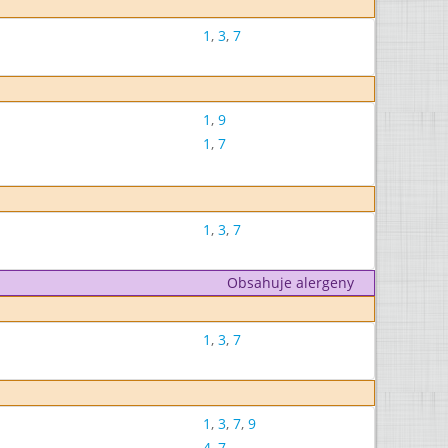
1
,
3
,
7
1
,
9
1
,
7
1
,
3
,
7
Obsahuje alergeny
1
,
3
,
7
1
,
3
,
7
,
9
4
,
7