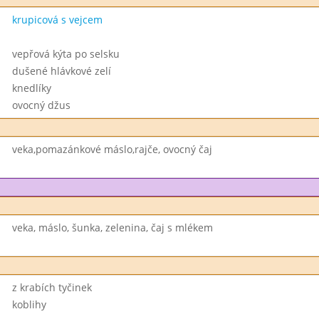
krupicová s vejcem
vepřová kýta po selsku
dušené hlávkové zelí
knedlíky
ovocný džus
veka,pomazánkové máslo,rajče, ovocný čaj
veka, máslo, šunka, zelenina, čaj s mlékem
z krabích tyčinek
koblihy