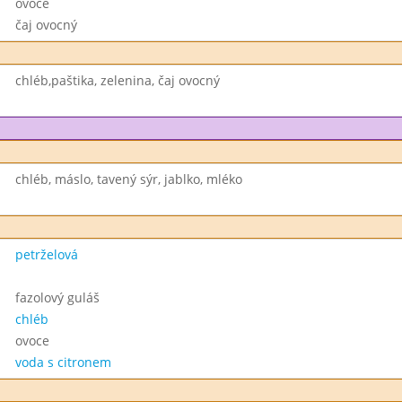
ovoce
čaj ovocný
chléb,paštika, zelenina, čaj ovocný
chléb, máslo, tavený sýr, jablko, mléko
petrželová
fazolový guláš
chléb
ovoce
voda s citronem