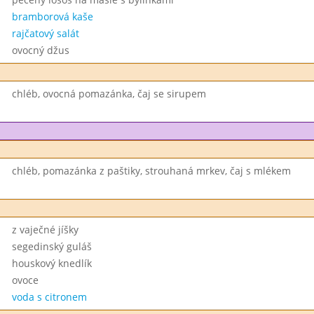
bramborová kaše
rajčatový salát
ovocný džus
chléb, ovocná pomazánka, čaj se sirupem
chléb, pomazánka z paštiky, strouhaná mrkev, čaj s mlékem
z vaječné jíšky
segedinský guláš
houskový knedlík
ovoce
voda s citronem