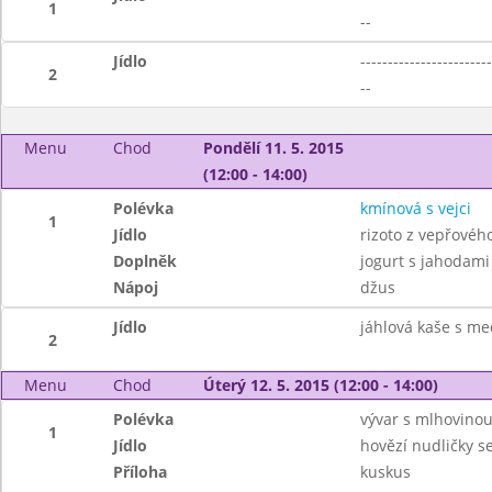
1
--
Jídlo
------------------------
2
--
Menu
Chod
Pondělí 11. 5. 2015
(12:00 - 14:00)
Polévka
kmínová s vejci
1
Jídlo
rizoto z vepřovéh
Doplněk
jogurt s jahodami
Nápoj
džus
Jídlo
jáhlová kaše s m
2
Menu
Chod
Úterý 12. 5. 2015 (12:00 - 14:00)
Polévka
vývar s mlhovino
1
Jídlo
hovězí nudličky s
Příloha
kuskus