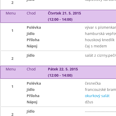
2
Menu
Chod
Čtvrtek 21. 5. 2015
(12:00 - 14:00)
Polévka
vývar s písmenk
1
Jídlo
hamburská vepřov
Příloha
houskový knedlík
Nápoj
čaj s medem
Jídlo
salát z cizrny,peči
2
Menu
Chod
Pátek 22. 5. 2015
(12:00 - 14:00)
Polévka
česnečka
1
Jídlo
francouzské bra
Příloha
okurkový salát
Nápoj
džus
Jídlo
------------------------
2