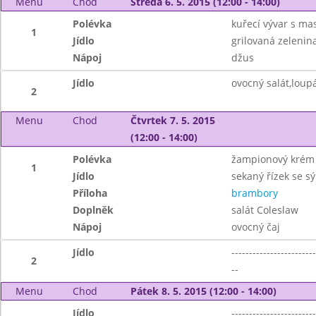
Menu
Chod
Středa 6. 5. 2015 (12:00 - 14:00)
Polévka
kuřecí vývar s ma
1
Jídlo
grilovaná zelenina,
Nápoj
džus
Jídlo
ovocný salát,loup
2
Menu
Chod
Čtvrtek 7. 5. 2015
(12:00 - 14:00)
Polévka
žampionový krém
1
Jídlo
sekaný řízek se s
Příloha
brambory
Doplněk
salát Coleslaw
Nápoj
ovocný čaj
Jídlo
------------------------
2
--
Menu
Chod
Pátek 8. 5. 2015 (12:00 - 14:00)
Jídlo
------------------------