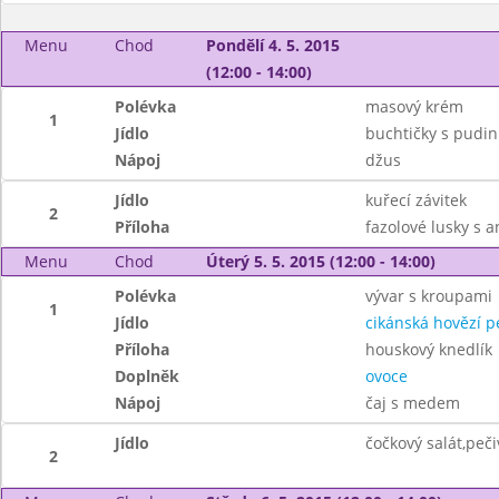
Menu
Chod
Pondělí 4. 5. 2015
(12:00 - 14:00)
Polévka
masový krém
1
Jídlo
buchtičky s pud
Nápoj
džus
Jídlo
kuřecí závitek
2
Příloha
fazolové lusky s a
Menu
Chod
Úterý 5. 5. 2015 (12:00 - 14:00)
Polévka
vývar s kroupami
1
Jídlo
cikánská hovězí 
Příloha
houskový knedlík
Doplněk
ovoce
Nápoj
čaj s medem
Jídlo
čočkový salát,peči
2