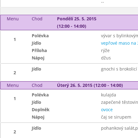
--
Menu
Chod
Pondělí 25. 5. 2015
(12:00 - 14:00)
Polévka
vývar s bylinkový
1
Jídlo
vepřové maso na
Příloha
rýže
Nápoj
džus
Jídlo
gnochi s brokolic
2
Menu
Chod
Úterý 26. 5. 2015 (12:00 - 14:00)
Polévka
kulajda
1
Jídlo
zapečené těstovi
Doplněk
ovoce
Nápoj
čaj se sirupem
Jídlo
pohankový salát,p
2