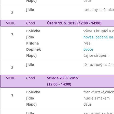
Nápoj
džus
Jídlo
tortelíny se šunk
2
Menu
Chod
Úterý 19. 5. 2015 (12:00 - 14:00)
Polévka
vývar s krupicí a v
1
Jídlo
hovězí pečeně na
Příloha
rýže
Doplněk
ovoce
Nápoj
čaj se sirupem
Jídlo
těstovinový salát
2
Menu
Chod
Středa 20. 5. 2015
(12:00 - 14:00)
Polévka
frankfurtská,chlé
1
Jídlo
nudle s mákem
Nápoj
džus
Jídlo
kapustový karban