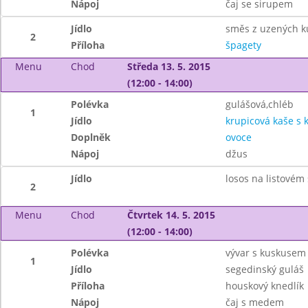
Nápoj
čaj se sirupem
Jídlo
směs z uzených k
2
Příloha
špagety
Menu
Chod
Středa 13. 5. 2015
(12:00 - 14:00)
Polévka
gulášová,chléb
1
Jídlo
krupicová kaše s
Doplněk
ovoce
Nápoj
džus
Jídlo
losos na listovém
2
Menu
Chod
Čtvrtek 14. 5. 2015
(12:00 - 14:00)
Polévka
vývar s kuskusem
1
Jídlo
segedinský guláš
Příloha
houskový knedlík
Nápoj
čaj s medem