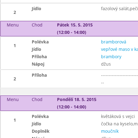
Jídlo
fazolový salát,peč
2
Menu
Chod
Pátek 15. 5. 2015
(12:00 - 14:00)
Polévka
bramborová
1
Jídlo
vepřové maso v k
Příloha
brambory
Nápoj
džus
Příloha
------------------------
2
--
Menu
Chod
Pondělí 18. 5. 2015
(12:00 - 14:00)
Polévka
květáková s vejci
1
Jídlo
čočka na kyselo,
Doplněk
moučník