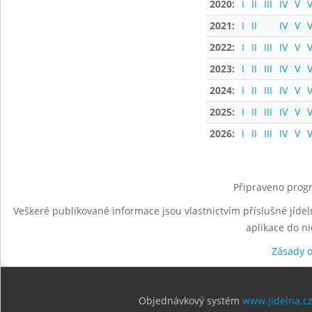
2020:
I
II
III
IV
V
V
2021:
I
II
IV
V
V
2022:
I
II
III
IV
V
V
2023:
I
II
III
IV
V
V
2024:
I
II
III
IV
V
V
2025:
I
II
III
IV
V
V
2026:
I
II
III
IV
V
V
Připraveno progr
Veškeré publikované informace jsou vlastnictvím příslušné jídel
aplikace do n
Zásady 
Objednávkový systém
www.jidelna.c