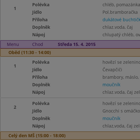
Polévka
chléb, pomazánka 
1
Jídlo
Pol.bramboračka
Příloha
dukátové buchtič
Doplněk
chlaz.voda, čaj
Nápoj
chlupatý chléb, ov
Menu
Chod
Středa 15. 4. 2015
Oběd (11:30 - 14:00)
Polévka
hovězí se zelenino
1
Jídlo
Čevapčiči
Příloha
brambory, máslo,
Doplněk
moučník
Nápoj
chlaz.voda, čaj ze
Polévka
hovězí se zelenino
2
Jídlo
Gnocchi s omáčko
Doplněk
moučník
Nápoj
chlaz,voda, čaj ze
Celý den MŠ (15:00 - 18:00)