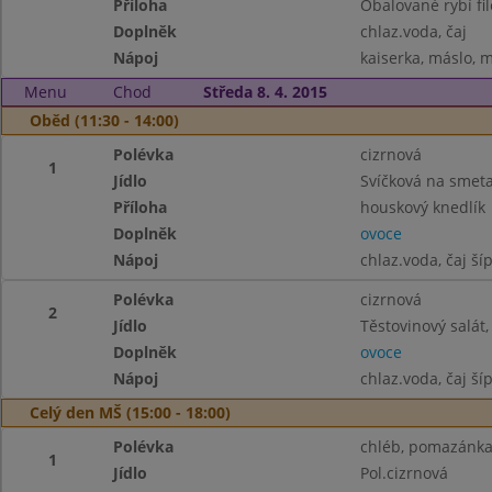
Příloha
Obalované rybí fi
Doplněk
chlaz.voda, čaj
Nápoj
kaiserka, máslo, m
Menu
Chod
Středa 8. 4. 2015
Oběd (11:30 - 14:00)
Polévka
cizrnová
1
Jídlo
Svíčková na smet
Příloha
houskový knedlík
Doplněk
ovoce
Nápoj
chlaz.voda, čaj ší
Polévka
cizrnová
2
Jídlo
Těstovinový salát,
Doplněk
ovoce
Nápoj
chlaz.voda, čaj ší
Celý den MŠ (15:00 - 18:00)
Polévka
chléb, pomazánka 
1
Jídlo
Pol.cizrnová