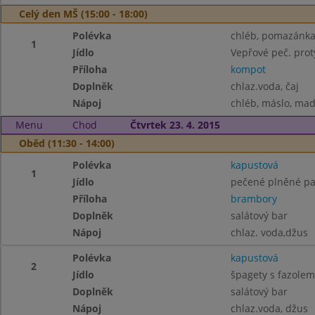
Celý den MŠ (15:00 - 18:00)
Polévka
chléb, pomazánka 
1
Jídlo
Vepřové peč. pro
Příloha
kompot
Doplněk
chlaz.voda, čaj
Nápoj
chléb, máslo, mad
Menu
Chod
Čtvrtek 23. 4. 2015
Oběd (11:30 - 14:00)
Polévka
kapustová
1
Jídlo
pečené plněné pa
Příloha
brambory
Doplněk
salátový bar
Nápoj
chlaz. voda,džus
Polévka
kapustová
2
Jídlo
špagety s fazole
Doplněk
salátový bar
Nápoj
chlaz.voda, džus