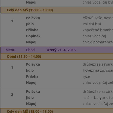
Nápoj
chlaz.voda, čaj by
Celý den MŠ (15:00 - 18:00)
Polévka
rýžová kaše, ovoce
1
Jídlo
Pol.risi bisi
Příloha
Zapečené brambor
Doplněk
chlaz.voda,čaj
Nápoj
chlév, pomazánka 
Menu
Chod
Úterý 21. 4. 2015
Oběd (11:30 - 14:00)
Polévka
drůbězí se zavář
1
Jídlo
Hovězí na zp. špa
Příloha
rýže
Nápoj
chlaz.voda, čaj z
Polévka
drůbeží se zavář
2
Jídlo
salát - bulgur s 
Nápoj
chlaz. voda, čaj 
Celý den MŠ (15:00 - 18:00)