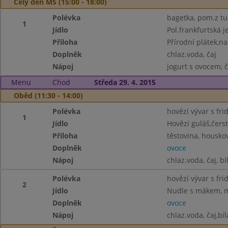
Celý den MŠ (15:00 - 18:00)
Polévka
bagetka, pom.z tu
1
Jídlo
Pol.frankfurtská 
Příloha
Přírodní plátek,n
Doplněk
chlaz.voda, čaj
Nápoj
jogurt s ovocem, č
Menu
Chod
Středa 29. 4. 2015
Oběd (11:30 - 14:00)
Polévka
hovězí vývar s fr
1
Jídlo
Hovězí guláš,čerst
Příloha
těstovina, housko
Doplněk
ovoce
Nápoj
chlaz.voda, čaj, bí
Polévka
hovězí vývar s fr
2
Jídlo
Nudle s mákem, m
Doplněk
ovoce
Nápoj
chlaz.voda, čaj,bí