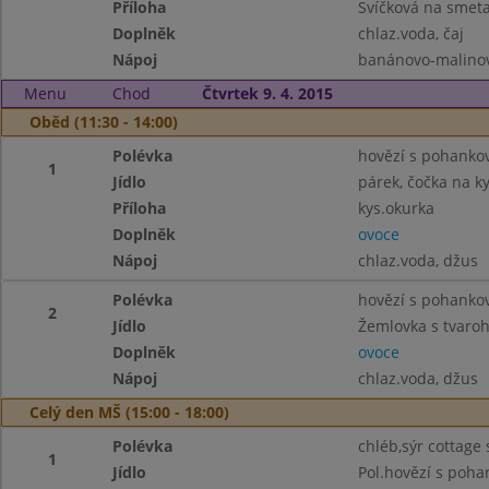
Příloha
Svíčková na smeta
Doplněk
chlaz.voda, čaj
Nápoj
banánovo-malinové
Menu
Chod
Čtvrtek 9. 4. 2015
Oběd (11:30 - 14:00)
Polévka
hovězí s pohanko
1
Jídlo
párek, čočka na k
Příloha
kys.okurka
Doplněk
ovoce
Nápoj
chlaz.voda, džus
Polévka
hovězí s pohanko
2
Jídlo
Žemlovka s tvaroh
Doplněk
ovoce
Nápoj
chlaz.voda, džus
Celý den MŠ (15:00 - 18:00)
Polévka
chléb,sýr cottage 
1
Jídlo
Pol.hovězí s poh