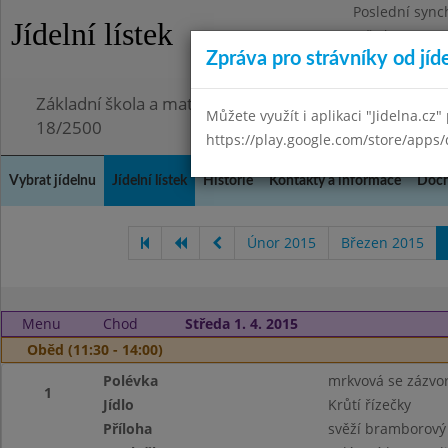
Poslední sync
Jídelní lístek
Středa 29.7.20
Zpráva pro strávníky od jíd
Omezení obje
Základní škola a mateřská škola Chmelnice, Praha 3,
Můžete využít i aplikaci "Jidelna.cz"
18/2500
https://play.google.com/store/apps/
Vybrat jídelnu
Jídelní lístek
Historie
Kontakty a informace
Doch
Únor 2015
Březen 2015
Menu
Chod
Středa 1. 4. 2015
Oběd (11:30 - 14:00)
Polévka
mrkvová se zázv
1
Jídlo
Krůtí řízečky
Příloha
svěží bramborový 