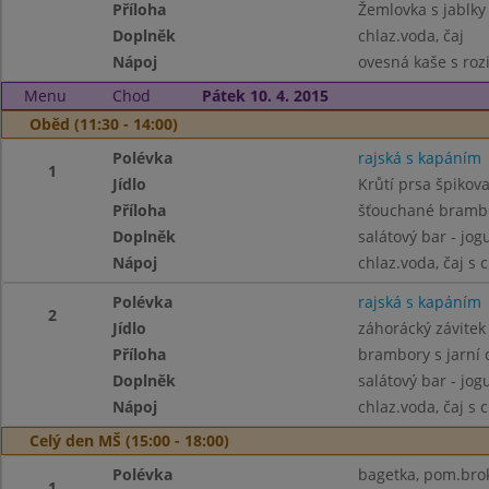
Příloha
Žemlovka s jablky
Doplněk
chlaz.voda, čaj
Nápoj
ovesná kaše s rozi
Menu
Chod
Pátek 10. 4. 2015
Oběd (11:30 - 14:00)
Polévka
rajská s kapáním
1
Jídlo
Krůtí prsa špikova
Příloha
šťouchané bramb
Doplněk
salátový bar - jog
Nápoj
chlaz.voda, čaj s 
Polévka
rajská s kapáním
2
Jídlo
záhorácký závitek (
Příloha
brambory s jarní 
Doplněk
salátový bar - jog
Nápoj
chlaz.voda, čaj s 
Celý den MŠ (15:00 - 18:00)
Polévka
bagetka, pom.broko
1