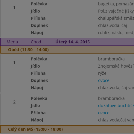
Polévka
bagetka, pomazánk
1
Jídlo
Pol.z vaječné jíšky
Příloha
chalupářská směs 
Doplněk
chlaz.voda, čaj
Nápoj
rohlík,máslo, med
Menu
Chod
Úterý 14. 4. 2015
Oběd (11:30 - 14:00)
Polévka
bramboračka
1
Jídlo
Znojemská hovězí
Příloha
rýže
Doplněk
ovoce
Nápoj
chlaz.voda, čaj va
Polévka
bramboračka
2
Jídlo
dukátové buchtič
Příloha
ovoce
Nápoj
chlaz.voda,čaj van
Celý den MŠ (15:00 - 18:00)