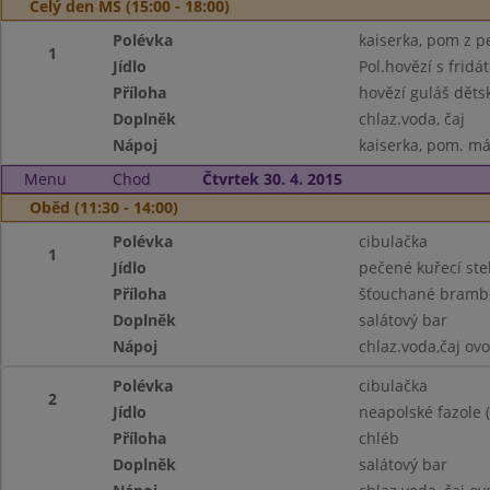
Celý den MŠ (15:00 - 18:00)
Polévka
kaiserka, pom z pe
1
Jídlo
Pol.hovězí s frid
Příloha
hovězí guláš dětsk
Doplněk
chlaz.voda, čaj
Nápoj
kaiserka, pom. más
Menu
Chod
Čtvrtek 30. 4. 2015
Oběd (11:30 - 14:00)
Polévka
cibulačka
1
Jídlo
pečené kuřecí ste
Příloha
šťouchané brambo
Doplněk
salátový bar
Nápoj
chlaz.voda,čaj ov
Polévka
cibulačka
2
Jídlo
neapolské fazole (
Příloha
chléb
Doplněk
salátový bar