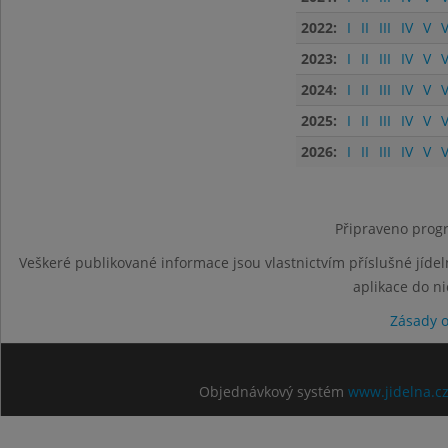
2022:
I
II
III
IV
V
V
2023:
I
II
III
IV
V
V
2024:
I
II
III
IV
V
V
2025:
I
II
III
IV
V
V
2026:
I
II
III
IV
V
V
Připraveno progr
Veškeré publikované informace jsou vlastnictvím příslušné jídel
aplikace do n
Zásady 
Objednávkový systém
www.jidelna.c