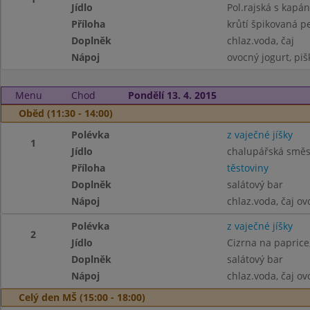
Jídlo
Pol.rajská s kapá
Příloha
krůtí špikovaná p
Doplněk
chlaz.voda, čaj
Nápoj
ovocný jogurt, piš
Menu
Chod
Pondělí 13. 4. 2015
Oběd (11:30 - 14:00)
Polévka
z vaječné jíšky
1
Jídlo
chalupářská směs
Příloha
těstoviny
Doplněk
salátový bar
Nápoj
chlaz.voda, čaj o
Polévka
z vaječné jíšky
2
Jídlo
Cizrna na paprice,
Doplněk
salátový bar
Nápoj
chlaz.voda, čaj o
Celý den MŠ (15:00 - 18:00)