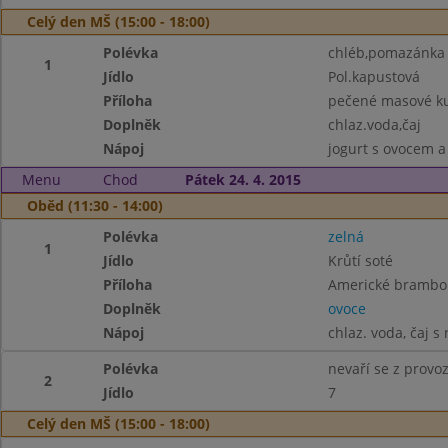
Celý den MŠ (15:00 - 18:00)
Polévka
chléb,pomazánka m
1
Jídlo
Pol.kapustová
Příloha
pečené masové ku
Doplněk
chlaz.voda,čaj
Nápoj
jogurt s ovocem a
Menu
Chod
Pátek 24. 4. 2015
Oběd (11:30 - 14:00)
Polévka
zelná
1
Jídlo
Krůtí soté
Příloha
Americké brambor
Doplněk
ovoce
Nápoj
chlaz. voda, čaj s
Polévka
nevaří se z provo
2
Jídlo
7
Celý den MŠ (15:00 - 18:00)