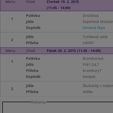
Menu
Chod
Čtvrtek 19. 2. 2015
(11:45 - 14:00)
Polévka
Drožďová
1
Jídlo
Zapečené těstovi
Doplněk
červená řepa
Jídlo
Tuňákový salát
2
Příloha
rohlík1
Menu
Chod
Pátek 20. 2. 2015 (11:45 - 14:00)
Polévka
Bramborová
1
Jídlo
Filé1,3,4,7
Příloha
brambory7
Doplněk
kompot
Jídlo
Škubánky s máke
2
Příloha
mléko
Reklama: