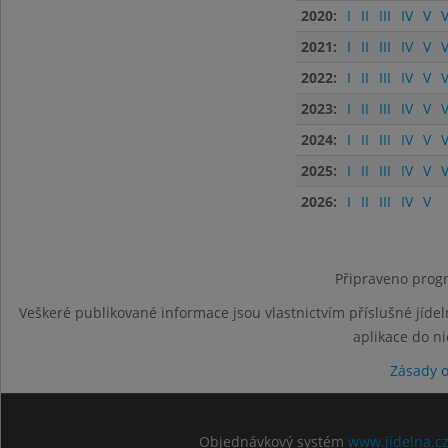
2020:
I
II
III
IV
V
V
2021:
I
II
III
IV
V
V
2022:
I
II
III
IV
V
V
2023:
I
II
III
IV
V
V
2024:
I
II
III
IV
V
V
2025:
I
II
III
IV
V
V
2026:
I
II
III
IV
V
Připraveno progr
Veškeré publikované informace jsou vlastnictvím příslušné jídel
aplikace do n
Zásady 
Objednávkový systém
www.jidelna.c