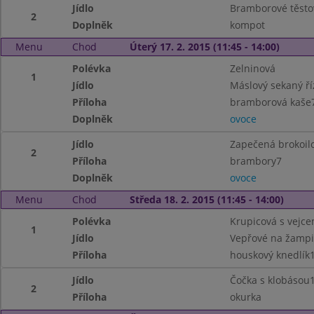
Jídlo
Bramborové těsto
2
Doplněk
kompot
Menu
Chod
Úterý 17. 2. 2015 (11:45 - 14:00)
Polévka
Zelninová
1
Jídlo
Máslový sekaný ří
Příloha
bramborová kaše
Doplněk
ovoce
Jídlo
Zapečená brokoil
2
Příloha
brambory7
Doplněk
ovoce
Menu
Chod
Středa 18. 2. 2015 (11:45 - 14:00)
Polévka
Krupicová s vejce
1
Jídlo
Vepřové na žamp
Příloha
houskový knedlík1
Jídlo
Čočka s klobásou
2
Příloha
okurka