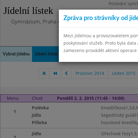
Poslední sync
Jídelní lístek
Úterý 12.5.202
Zpráva pro strávníky od jíd
Gymnázium, Praha 4, Budějovická 680
Mezi jídelnou a provozovatelem por
poskytování služeb. Proto byla dat
zamezeno provádět aktivní operace (
Vybrat jídelnu
Jídelní lístek
Historie
Kontakty a informace
Doch
Prosinec 2014
Leden 2015
Menu
Chod
Pondělí 2. 2. 2015 (11:45 - 14:00)
Polévka
Knedlíčková1,3,6,
1
Jídlo
Segedínský guláš1
Příloha
houskové knedlíky
Jídlo
Ořechové řezy1,3,5
2