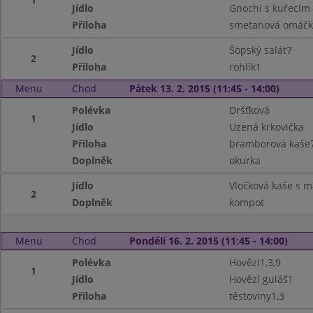
Jídlo
Gnochi s kuřecím
Příloha
smetanová omáčka
Jídlo
Šopský salát7
2
Příloha
rohlík1
Menu
Chod
Pátek 13. 2. 2015 (11:45 - 14:00)
Polévka
Dršťková
1
Jídlo
Uzená krkovička
Příloha
bramborová kaše
Doplněk
okurka
Jídlo
Vločková kaše s 
2
Doplněk
kompot
Menu
Chod
Pondělí 16. 2. 2015 (11:45 - 14:00)
Polévka
Hovězí1,3,9
1
Jídlo
Hovězí guláš1
Příloha
těstoviny1,3