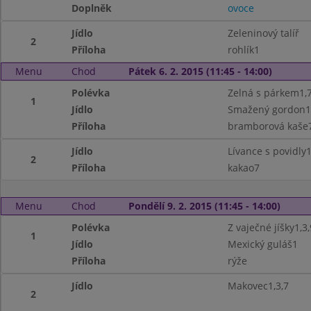
Doplněk
ovoce
Jídlo
Zeleninový talíř
2
Příloha
rohlík1
Menu
Chod
Pátek 6. 2. 2015 (11:45 - 14:00)
Polévka
Zelná s párkem1,
1
Jídlo
Smažený gordon1,
Příloha
bramborová kaše
Jídlo
Lívance s povidly1
2
Příloha
kakao7
Menu
Chod
Pondělí 9. 2. 2015 (11:45 - 14:00)
Polévka
Z vaječné jíšky1,3,
1
Jídlo
Mexický guláš1
Příloha
rýže
Jídlo
Makovec1,3,7
2