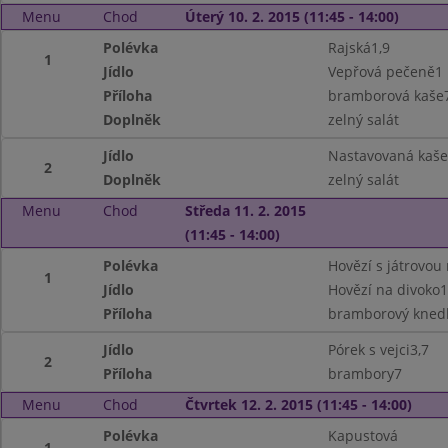
Menu
Chod
Úterý 10. 2. 2015 (11:45 - 14:00)
Polévka
Rajská1,9
1
Jídlo
Vepřová pečeně1
Příloha
bramborová kaše
Doplněk
zelný salát
Jídlo
Nastavovaná kaše
2
Doplněk
zelný salát
Menu
Chod
Středa 11. 2. 2015
(11:45 - 14:00)
Polévka
Hovězí s játrovou r
1
Jídlo
Hovězí na divoko1
Příloha
bramborový knedl
Jídlo
Pórek s vejci3,7
2
Příloha
brambory7
Menu
Chod
Čtvrtek 12. 2. 2015 (11:45 - 14:00)
Polévka
Kapustová
1