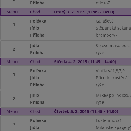
Příloha
mléko7
Menu
Chod
Úterý 3. 2. 2015 (11:45 - 14:00)
Polévka
Gulášová1
1
Jídlo
Štěpánská sekaná
Příloha
brambory7
Jídlo
Sojové maso po čín
2
Příloha
rýže
Menu
Chod
Středa 4. 2. 2015 (11:45 - 14:00)
Polévka
Vločková1,3,7,9
1
Jídlo
Přírodní roštěná1
Příloha
rýže
Jídlo
Mrkev po indicku
2
Příloha
rýže
Menu
Chod
Čtvrtek 5. 2. 2015 (11:45 - 14:00)
Polévka
Luštěninová1
1
Jídlo
Milánské špagety1