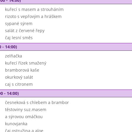
00 - 14:00)
kuřecí s masem a strouháním
rizoto s vepřovým a hráškem
sypané sýrem
salát z červené řepy
čaj lesní směs
 - 14:00)
zelňačka
kuřecí řízek smažený
bramborová kaše
okurkový salát
caj s citronem
0 - 14:00)
česneková s chlebem a brambor
těstoviny suz.masem
a sýrovou omáčkou
kunovjanka
čaj ostružina a aloe