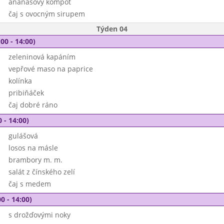
ananasový kompot
čaj s ovocným sirupem
Týden 04
00 - 14:00)
zeleninová kapáním
vepřové maso na paprice
kolínka
pribiňáček
čaj dobré ráno
 - 14:00)
gulášová
losos na másle
brambory m. m.
salát z čínského zelí
čaj s medem
0 - 14:00)
s drožďovými noky