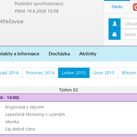
Poslední synchronizace:
Heslo
Pátek 19.6.2026 15:08
 Křečovice
takty a informace
Docházka
Aktivity
opad 2014
Prosinec 2014
Leden 2015
Únor 2015
Březen
Týden 02
0 - 14:00)
krupicová s vejcem
zapečené těstoviny s uzeným
okurka
čaj dobré ráno