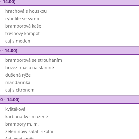
- 14:00)
hrachová s houskou
rybí filé se sýrem
bramborová kaše
třešnový kompot
caj s medem
 - 14:00)
bramborová se strouháním
hovězí maso na slanině
dušená rýže
mandarinka
caj s citronem
0 - 14:00)
květáková
karbanátky smažené
brambory m. m.
zeleninový salát -školní
čaj lesní směs