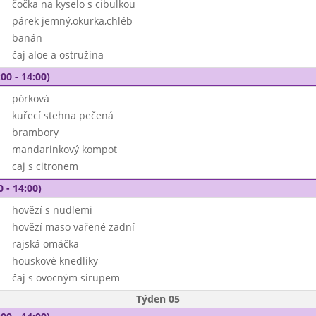
čočka na kyselo s cibulkou
párek jemný,okurka,chléb
banán
čaj aloe a ostružina
00 - 14:00)
pórková
kuřecí stehna pečená
brambory
mandarinkový kompot
caj s citronem
0 - 14:00)
hovězí s nudlemi
hovězí maso vařené zadní
rajská omáčka
houskové knedlíky
čaj s ovocným sirupem
Týden 05