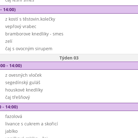
- 14:00)
z kostí s těstovin.kolečky
vepřový vrabec
bramborove knedliky - smes
zelí
čaj s ovocným sirupem
Týden 03
00 - 14:00)
z ovesných vloček
segedínský guláš
houskové knedlíky
čaj třešňový
 - 14:00)
fazolová
livance s cukrem a skořicí
jablko