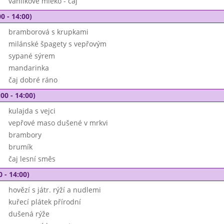
vanilkové mléko - čaj
0 - 14:00)
bramborová s krupkami
milánské špagety s vepřovým
sypané sýrem
mandarinka
čaj dobré ráno
00 - 14:00)
kulajda s vejci
vepřové maso dušené v mrkvi
brambory
brumík
čaj lesní směs
0 - 14:00)
hovězí s játr. rýží a nudlemi
kuřecí plátek přírodní
dušená rýže