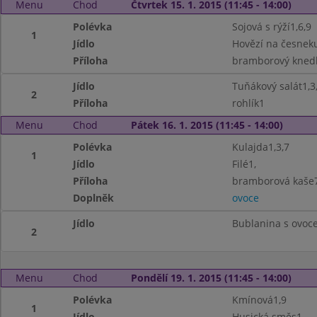
Menu
Chod
Čtvrtek 15. 1. 2015 (11:45 - 14:00)
Polévka
Sojová s rýží1,6,9
1
Jídlo
Hovězí na česnek
Příloha
bramborový knedl
Jídlo
Tuňákový salát1,3,
2
Příloha
rohlík1
Menu
Chod
Pátek 16. 1. 2015 (11:45 - 14:00)
Polévka
Kulajda1,3,7
1
Jídlo
Filé1,
Příloha
bramborová kaše
Doplněk
ovoce
Jídlo
Bublanina s ovoc
2
Menu
Chod
Pondělí 19. 1. 2015 (11:45 - 14:00)
Polévka
Kmínová1,9
1
Jídlo
Husická směs1,