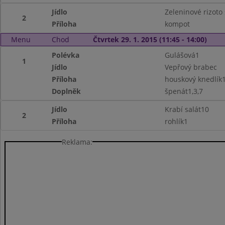
Jídlo
Zeleninové rizoto
2
Příloha
kompot
Menu
Chod
Čtvrtek 29. 1. 2015 (11:45 - 14:00)
Polévka
Gulášová1
1
Jídlo
Vepřový brabec
Příloha
houskový knedlík1
Doplněk
špenát1,3,7
Jídlo
Krabí salát10
2
Příloha
rohlík1
Reklama: