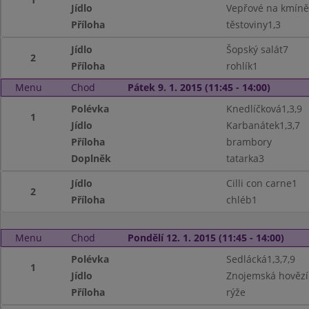
Jídlo
Vepřové na kmín
Příloha
těstoviny1,3
Jídlo
Šopský salát7
2
Příloha
rohlík1
Menu
Chod
Pátek 9. 1. 2015 (11:45 - 14:00)
Polévka
Knedlíčková1,3,9
1
Jídlo
Karbanátek1,3,7
Příloha
brambory
Doplněk
tatarka3
Jídlo
Cilli con carne1
2
Příloha
chléb1
Menu
Chod
Pondělí 12. 1. 2015 (11:45 - 14:00)
Polévka
Sedlácká1,3,7,9
1
Jídlo
Znojemská hovězí
Příloha
rýže