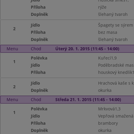
Příloha
rýže
Doplněk
šlehaný tvaroh
Jídlo
Špagety se sýrem
2
Příloha
bez masa
Doplněk
šlehaný tvaroh
Menu
Chod
Úterý 20. 1. 2015 (11:45 - 14:00)
Polévka
Kuřecí1,9
1
Jídlo
Poděbradské maso
Příloha
houskový knedlík1
Jídlo
Hrachová kaše s 
2
Doplněk
okurka
Menu
Chod
Středa 21. 1. 2015 (11:45 - 14:00)
Polévka
Mrkvová1,3
1
Jídlo
Vepřová smažená k
Příloha
brambory
Doplněk
okurka