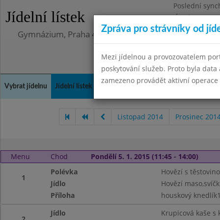
Poslední sync
Jídelní lístek
Úterý 12.5.202
Zpráva pro strávníky od jíd
Gymnázium, Praha 4, Budějovická 680
Mezi jídelnou a provozovatelem por
poskytování služeb. Proto byla dat
zamezeno provádět aktivní operace (
Vybrat jídelnu
Jídelní lístek
Historie
Kontakty a informace
Doch
Listopad 2014
Prosinec 201
Menu
Chod
Pondělí 5. 1. 2015 (11:45 - 14:00)
Polévka
Hovězí s těstovino
1
Jídlo
Hovězí maso,svíčk
Příloha
houskový knedlík1
Jídlo
Krupicová kaše s
2