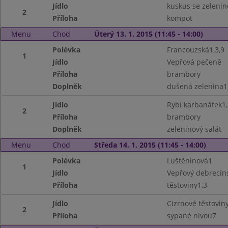
Jídlo
kuskus se zelenin
2
Příloha
kompot
Menu
Chod
Úterý 13. 1. 2015 (11:45 - 14:00)
Polévka
Francouzská1,3,9
1
Jídlo
Vepřová pečeně
Příloha
brambory
Doplněk
dušená zelenina1
Jídlo
Rybí karbanátek1,
2
Příloha
brambory
Doplněk
zeleninový salát
Menu
Chod
Středa 14. 1. 2015 (11:45 - 14:00)
Polévka
Luštěninová1
1
Jídlo
Vepřový debrecín
Příloha
těstoviny1,3
Jídlo
Cizrnové těstovin
2
Příloha
sypané nivou7