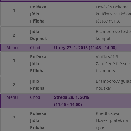
Polévka
Hovězí s nokama1
1
Jídlo
kuličky v rajské o
Příloha
těstoviny1,3,
Jídlo
Bramborové těsto
2
Doplněk
kompot
Menu
Chod
Úterý 27. 1. 2015 (11:45 - 14:00)
Polévka
Vločková1,9
1
Jídlo
Zapečené filé se 
Příloha
brambory
Jídlo
Bramborový gulá
2
Příloha
houska1
Menu
Chod
Středa 28. 1. 2015
(11:45 - 14:00)
Polévka
Knedlíčková
1
Jídlo
Hovězí plátek na 
Příloha
rýže