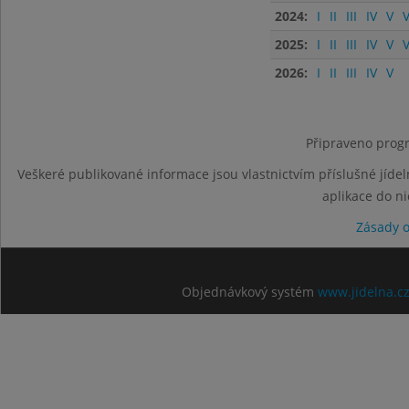
2024:
I
II
III
IV
V
V
2025:
I
II
III
IV
V
V
2026:
I
II
III
IV
V
Připraveno progr
Veškeré publikované informace jsou vlastnictvím příslušné jídel
aplikace do n
Zásady 
Objednávkový systém
www.jidelna.c