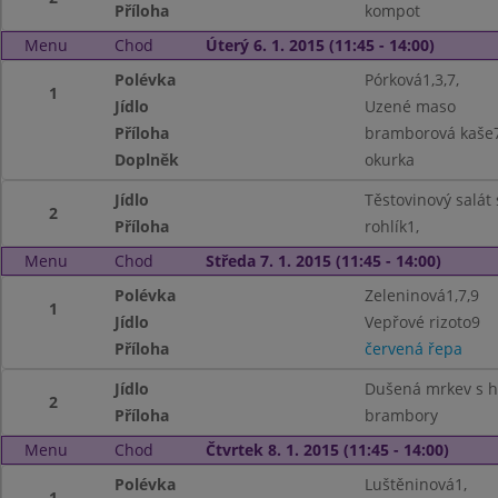
Příloha
kompot
Menu
Chod
Úterý 6. 1. 2015 (11:45 - 14:00)
Polévka
Pórková1,3,7,
1
Jídlo
Uzené maso
Příloha
bramborová kaše
Doplněk
okurka
Jídlo
Těstovinový salát 
2
Příloha
rohlík1,
Menu
Chod
Středa 7. 1. 2015 (11:45 - 14:00)
Polévka
Zeleninová1,7,9
1
Jídlo
Vepřové rizoto9
Příloha
červená řepa
Jídlo
Dušená mrkev s 
2
Příloha
brambory
Menu
Chod
Čtvrtek 8. 1. 2015 (11:45 - 14:00)
Polévka
Luštěninová1,
1