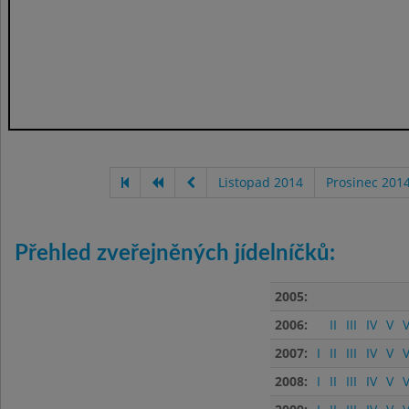
Listopad 2014
Prosinec 201
Přehled zveřejněných jídelníčků:
2005:
2006:
II
III
IV
V
V
2007:
I
II
III
IV
V
V
2008:
I
II
III
IV
V
V