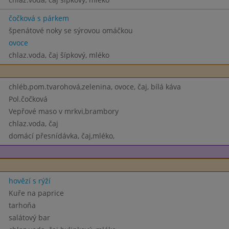
čočková s párkem
špenátové noky se sýrovou omáčkou
ovoce
chlaz.voda, čaj šípkový, mléko
chléb,pom.tvarohová,zelenina, ovoce, čaj, bílá káva
Pol.čočková
Vepřové maso v mrkvi,brambory
chlaz.voda, čaj
domácí přesnídávka, čaj,mléko,
hovězí s rýží
Kuře na paprice
tarhoňa
salátový bar