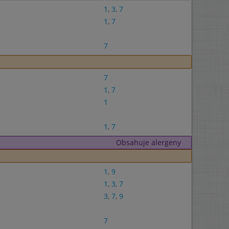
1
,
3
,
7
1
,
7
7
7
1
,
7
1
1
,
7
Obsahuje alergeny
1
,
9
1
,
3
,
7
3
,
7
,
9
7