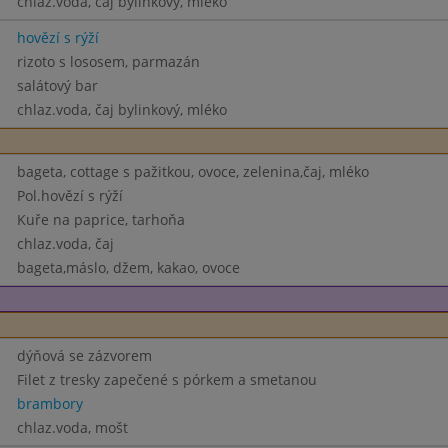
chlaz.voda, čaj bylinkový, mléko
hovězí s rýží
rizoto s lososem, parmazán
salátový bar
chlaz.voda, čaj bylinkový, mléko
bageta, cottage s pažitkou, ovoce, zelenina,čaj, mléko
Pol.hovězí s rýží
Kuře na paprice, tarhoňa
chlaz.voda, čaj
bageta,máslo, džem, kakao, ovoce
dýňová se zázvorem
Filet z tresky zapečené s pórkem a smetanou
brambory
chlaz.voda, mošt