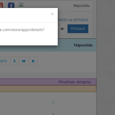
Nápověda
Close
×
Nemůžu se přihlásit
gle.com/store/apps/details?
Nápověda
2015
Obsahuje alergeny
1
7