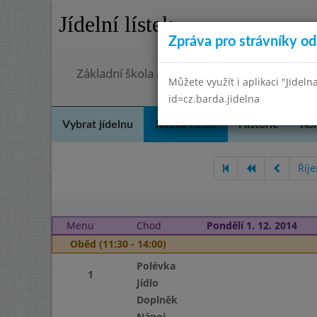
Jídelní lístek
Zpráva pro strávníky od 
Základní škola a mateřská škola Chmelnice,
Můžete využít i aplikaci "Jideln
id=cz.barda.jidelna
Vybrat jídelnu
Jídelní lístek
Historie
Kon
Říj
Menu
Chod
Pondělí 1. 12. 2014
Oběd (11:30 - 14:00)
Polévka
1
Jídlo
Doplněk
Nápoj