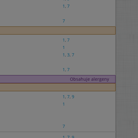
1
,
7
7
1
,
7
1
1
,
3
,
7
1
,
7
Obsahuje alergeny
1
,
7
,
9
1
7
1
,
7
,
9