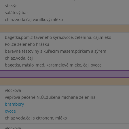
str.sýr
salátový bar
chlaz.voda,čaj vanilkový,mléko
bagetka,pom.z taveného sýra,ovoce, zelenina, čaj,mléko
Pol.ze zeleného hrášku
barevné těstoviny s kuřecím masem,pórkem a sýrem
chlaz.voda, čaj
bagetka, máslo, med, karamelové mléko, čaj, ovoce
vločková
vepřová pečeně N.Ú.,dušená míchaná zelenina
brambory
ovoce
chlaz voda,čaj s citronem, mléko
vločková