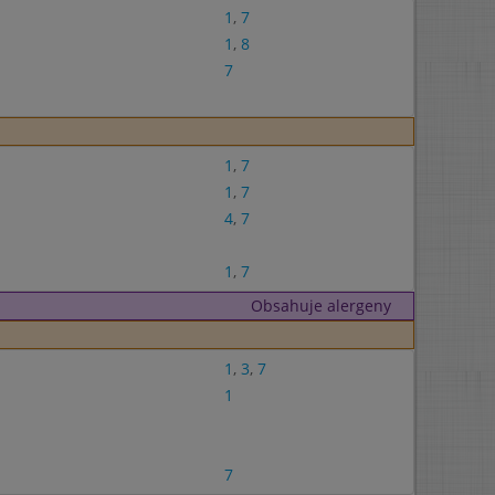
1
,
7
1
,
8
7
1
,
7
1
,
7
4
,
7
1
,
7
Obsahuje alergeny
1
,
3
,
7
1
7