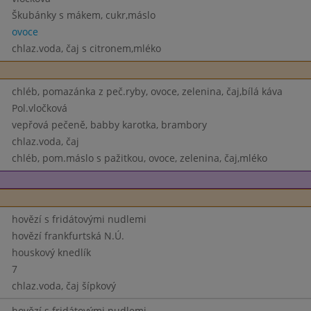
Škubánky s mákem, cukr,máslo
ovoce
chlaz.voda, čaj s citronem,mléko
chléb, pomazánka z peč.ryby, ovoce, zelenina, čaj,bílá káva
Pol.vločková
vepřová pečeně, babby karotka, brambory
chlaz.voda, čaj
chléb, pom.máslo s pažitkou, ovoce, zelenina, čaj,mléko
hovězí s fridátovými nudlemi
hovězí frankfurtská N.Ú.
houskový knedlík
7
chlaz.voda, čaj šípkový
hovězí s fridátovými nudlemi