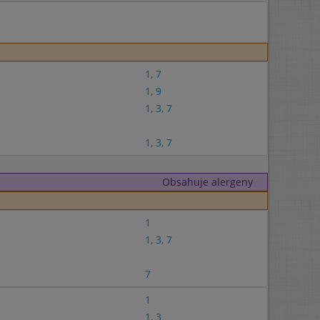
1
,
7
1
,
9
1
,
3
,
7
1
,
3
,
7
Obsahuje alergeny
1
1
,
3
,
7
7
1
1
,
3