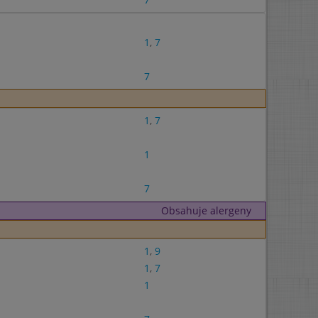
1
,
7
7
1
,
7
1
7
Obsahuje alergeny
1
,
9
1
,
7
1