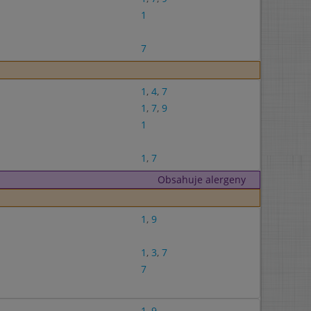
1
7
1
,
4
,
7
1
,
7
,
9
1
1
,
7
Obsahuje alergeny
1
,
9
1
,
3
,
7
7
1
,
9