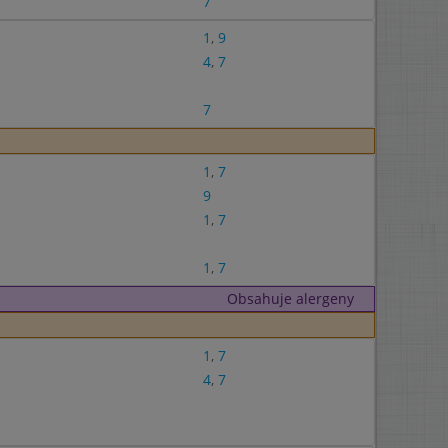
7
1
,
9
4
,
7
7
1
,
7
9
1
,
7
1
,
7
Obsahuje alergeny
1
,
7
4
,
7