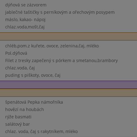
dýňová se zázvorem
jablečné taštičky s perníkovým a ořechovým posypem
máslo, kakao- nápoj
chlaz.voda,mošt,čaj
chléb,pom.z kuřete, ovoce, zelenina,čaj, mléko
Pol.dýňová
Filet z tresky zapečený s pórkem a smetanou,brambory
chlaz.voda, čaj
puding s piškoty, ovoce, čaj
špenátová Pepka námořníka
hovězí na houbách
rýže basmati
salátový bar
chlaz. voda, čaj s rakytníkem, mléko