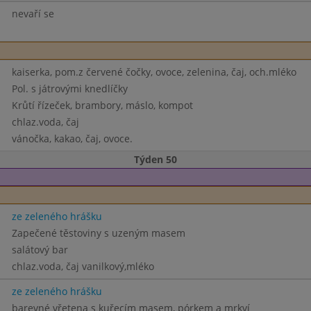
nevaří se
kaiserka, pom.z červené čočky, ovoce, zelenina, čaj, och.mléko
Pol. s játrovými knedlíčky
Krůtí řízeček, brambory, máslo, kompot
chlaz.voda, čaj
vánočka, kakao, čaj, ovoce.
Týden 50
ze zeleného hrášku
Zapečené těstoviny s uzeným masem
salátový bar
chlaz.voda, čaj vanilkový,mléko
ze zeleného hrášku
barevné vřetena s kuřecím masem, pórkem a mrkví