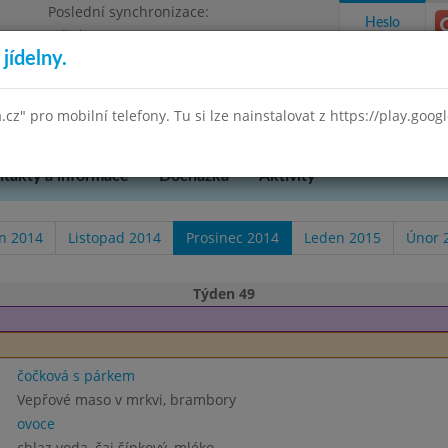
Poslední synchronizace:
Heslo
Středa 29.7.2026 9:58
jídelny.
Omezení objednávek
 Praha 3, K Lučinám 18/2500
a.cz" pro mobilní telefony. Tu si lze nainstalovat z https://play.goo
takty a informace
Docházka
Aktivity
en 2014
Listopad 2014
Prosinec 2014
Leden 2015
Únor 
Týden 49
čočková s párkem
Vepřové maso v mrkvi, brambory
ovoce
chlaz.voda, čaj šípkový, mléko