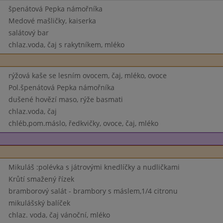
špenátová Pepka námořníka
Medové mašličky, kaiserka
salátový bar
chlaz.voda, čaj s rakytníkem, mléko
rýžová kaše se lesním ovocem, čaj, mléko, ovoce
Pol.špenátová Pepka námořníka
dušené hovězí maso, rýže basmati
chlaz.voda, čaj
chléb,pom.máslo, ředkvičky, ovoce, čaj, mléko
Mikuláš :polévka s játrovými knedlíčky a nudličkami
Krůtí smažený řízek
bramborový salát - brambory s máslem,1/4 citronu
mikulášský balíček
chlaz. voda, čaj vánoční, mléko