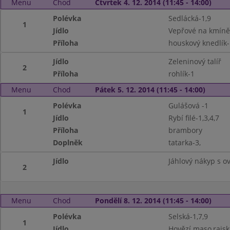
Menu
Chod
Čtvrtek 4. 12. 2014 (11:45 - 14:00)
Polévka
Sedlácká-1,9
1
Jídlo
Vepřové na kmíně
Příloha
houskový knedlík-
Jídlo
Zeleninový talíř
2
Příloha
rohlík-1
Menu
Chod
Pátek 5. 12. 2014 (11:45 - 14:00)
Polévka
Gulášová -1
1
Jídlo
Rybí filé-1,3,4,7
Příloha
brambory
Doplněk
tatarka-3,
Jídlo
Jáhlový nákyp s o
2
Menu
Chod
Pondělí 8. 12. 2014 (11:45 - 14:00)
Polévka
Selská-1,7,9
1
Jídlo
Hovězí maso,rajs