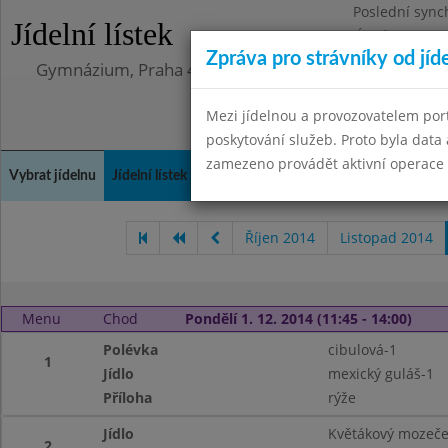
Poslední sync
Jídelní lístek
Úterý 12.5.202
Zpráva pro strávníky od jíd
Gymnázium, Praha 4, Budějovická 680
Mezi jídelnou a provozovatelem por
poskytování služeb. Proto byla dat
zamezeno provádět aktivní operace (
Vybrat jídelnu
Jídelní lístek
Historie
Kontakty a informace
Doch
Říjen 2014
Listopad 2014
Menu
Chod
Pondělí 1. 12. 2014 (11:45 - 14:00)
Polévka
cibulová-1
1
Jídlo
mexický guláš-1
Příloha
rýže
Jídlo
Květákový mozeče
2