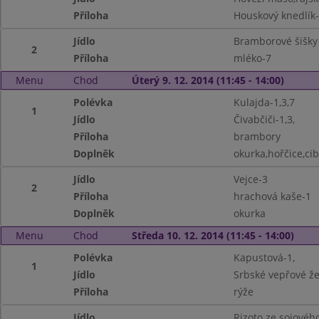
Příloha
Houskový knedlík-
Jídlo
Bramborové šišky
2
Příloha
mléko-7
Menu
Chod
Úterý 9. 12. 2014 (11:45 - 14:00)
Polévka
Kulajda-1,3,7
1
Jídlo
Čivabčiči-1,3,
Příloha
brambory
Doplněk
okurka,hořčice,ci
Jídlo
Vejce-3
2
Příloha
hrachová kaše-1
Doplněk
okurka
Menu
Chod
Středa 10. 12. 2014 (11:45 - 14:00)
Polévka
Kapustová-1,
1
Jídlo
Srbské vepřové že
Příloha
rýže
Jídlo
Rizoto ze sojovéh