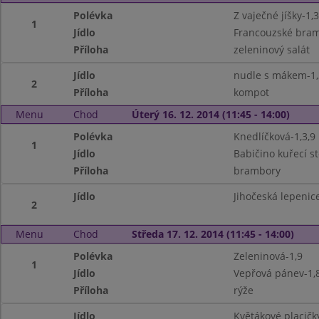
Polévka
Z vaječné jíšky-1,3
1
Jídlo
Francouzské bram
Příloha
zeleninový salát
Jídlo
nudle s mákem-1,
2
Příloha
kompot
Menu
Chod
Úterý 16. 12. 2014 (11:45 - 14:00)
Polévka
Knedlíčková-1,3,9
1
Jídlo
Babičino kuřecí s
Příloha
brambory
Jídlo
Jihočeská lepenic
2
Menu
Chod
Středa 17. 12. 2014 (11:45 - 14:00)
Polévka
Zeleninová-1,9
1
Jídlo
Vepřová pánev-1,8
Příloha
rýže
Jídlo
Květákové placičky