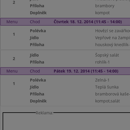
2
Příloha
brambory
Doplněk
kompot
Menu
Chod
Čtvrtek 18. 12. 2014 (11:45 - 14:00)
Polévka
Hovězí se zavářko
1
Jídlo
Vepřové na žampi
Příloha
houskový knedlík-
Jídlo
Šopský salát
2
Příloha
rohlík-1
Menu
Chod
Pátek 19. 12. 2014 (11:45 - 14:00)
Polévka
Zelná-1
1
Jídlo
Teplá šunka
Příloha
bramborová kaše
Doplněk
kompot,salát
Reklama: