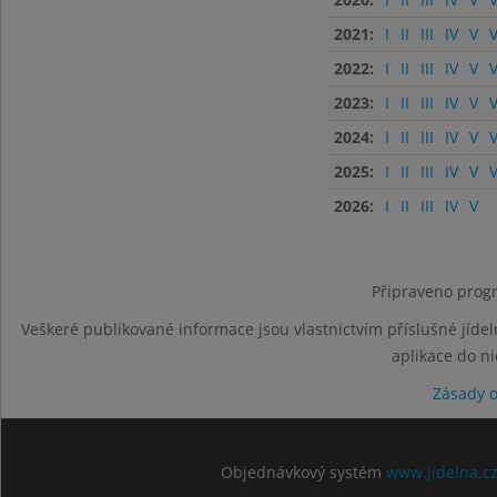
2021:
I
II
III
IV
V
V
2022:
I
II
III
IV
V
V
2023:
I
II
III
IV
V
V
2024:
I
II
III
IV
V
V
2025:
I
II
III
IV
V
V
2026:
I
II
III
IV
V
Připraveno progr
Veškeré publikované informace jsou vlastnictvím příslušné jídel
aplikace do n
Zásady 
Objednávkový systém
www.jidelna.c