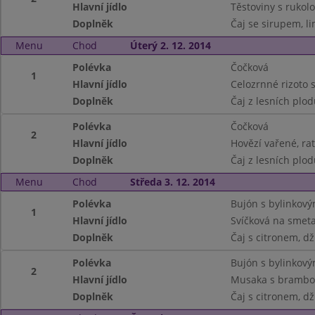
Hlavní jídlo
Těstoviny s rukolo
Doplněk
Čaj se sirupem, li
Menu
Chod
Úterý 2. 12. 2014
Polévka
Čočková
1
Hlavní jídlo
Celozrnné rizoto
Doplněk
Čaj z lesních plod
Polévka
Čočková
2
Hlavní jídlo
Hovězí vařené, ra
Doplněk
Čaj z lesních plod
Menu
Chod
Středa 3. 12. 2014
Polévka
Bujón s bylinkov
1
Hlavní jídlo
Svíčková na smeta
Doplněk
Čaj s citronem, d
Polévka
Bujón s bylinkov
2
Hlavní jídlo
Musaka s brambor
Doplněk
Čaj s citronem, d