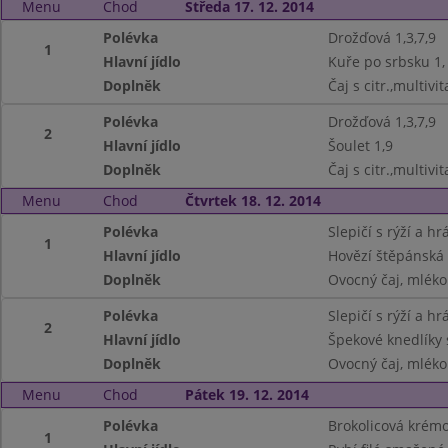
Menu
Chod
Středa 17. 12. 2014
Polévka
Drožďová 1,3,7,9
1
Hlavní jídlo
Kuře po srbsku 1
Doplněk
Čaj s citr.,multiv
Polévka
Drožďová 1,3,7,9
2
Hlavní jídlo
Šoulet 1,9
Doplněk
Čaj s citr.,multiv
Menu
Chod
Čtvrtek 18. 12. 2014
Polévka
Slepičí s rýží a h
1
Hlavní jídlo
Hovězí štěpánská 
Doplněk
Ovocný čaj, mléko
Polévka
Slepičí s rýží a h
2
Hlavní jídlo
Špekové knedlíky 
Doplněk
Ovocný čaj, mléko
Menu
Chod
Pátek 19. 12. 2014
Polévka
Brokolicová krémo
1