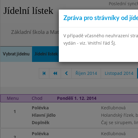
Poslední sync
Jídelní lístek
Pondělí 27.7.2
Zpráva pro strávníky od jíd
Omezení obje
Základní škola a Mateřská škola, Praha 4, Ohradní 49
V případě včasného neuhrazení str
vydán - viz. Vnitřní řád ŠJ.
Vybrat jídelnu
Jídelní lístek
Historie
Kontakty a informace
Doch
Říjen 2014
Listopad 2014
Menu
Chod
Pondělí 1. 12. 2014
Polévka
Kedlubnová
1
Hlavní jídlo
Holandský řízek,
Doplněk
Čaj se sirupem, li
Polévka
Kedlubnová
2