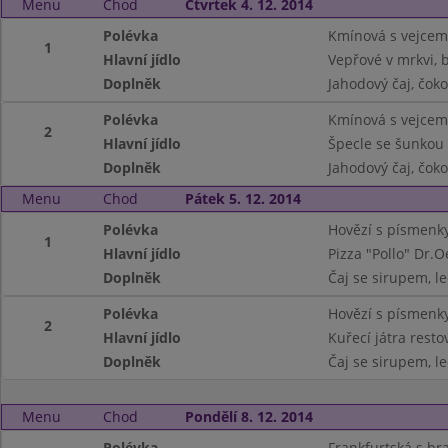
Menu
Chod
Čtvrtek 4. 12. 2014
Polévka
Kmínová s vejcem
1
Hlavní jídlo
Vepřové v mrkvi,
Doplněk
Jahodový čaj, čok
Polévka
Kmínová s vejcem
2
Hlavní jídlo
Špecle se šunkou
Doplněk
Jahodový čaj, čok
Menu
Chod
Pátek 5. 12. 2014
Polévka
Hovězí s písmenk
1
Hlavní jídlo
Pizza "Pollo" Dr.O
Doplněk
Čaj se sirupem, l
Polévka
Hovězí s písmenk
2
Hlavní jídlo
Kuřecí játra resto
Doplněk
Čaj se sirupem, l
Menu
Chod
Pondělí 8. 12. 2014
Polévka
Frankfurtská s b