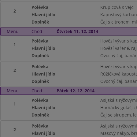
Polévka
Krupicová s vejci
2
Hlavní jídlo
Kapustový karban
Doplněk
Čaj s citronem, m
Menu
Chod
Čtvrtek 11. 12. 2014
Polévka
Hovězí vývar s k
1
Hlavní jídlo
Hovězí vařené, ra
Doplněk
Ovocný čaj, banán
Polévka
Hovězí vývar s k
2
Hlavní jídlo
Růžičková kapust
Doplněk
Ovocný čaj, banán
Menu
Chod
Pátek 12. 12. 2014
Polévka
Asijská s rýžovým
1
Hlavní jídlo
Horňácký guláš, c
Doplněk
Čaj se sirupem, le
Polévka
Asijská s rýžovým
2
Hlavní jídlo
Masový nákyp, b