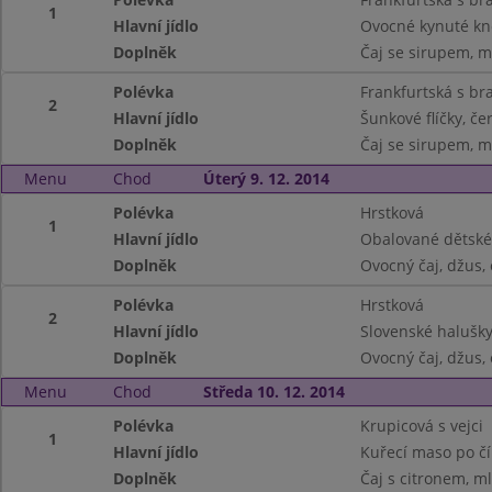
1
Hlavní jídlo
Ovocné kynuté kn
Doplněk
Čaj se sirupem, m
Polévka
Frankfurtská s b
2
Hlavní jídlo
Šunkové flíčky, č
Doplněk
Čaj se sirupem, m
Menu
Chod
Úterý 9. 12. 2014
Polévka
Hrstková
1
Hlavní jídlo
Obalované dětské
Doplněk
Ovocný čaj, džus, 
Polévka
Hrstková
2
Hlavní jídlo
Slovenské halušky
Doplněk
Ovocný čaj, džus, 
Menu
Chod
Středa 10. 12. 2014
Polévka
Krupicová s vejci
1
Hlavní jídlo
Kuřecí maso po čí
Doplněk
Čaj s citronem, m