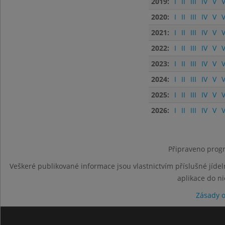
2019:
I
II
III
IV
V
V
2020:
I
II
III
IV
V
V
2021:
I
II
III
IV
V
V
2022:
I
II
III
IV
V
V
2023:
I
II
III
IV
V
V
2024:
I
II
III
IV
V
V
2025:
I
II
III
IV
V
V
2026:
I
II
III
IV
V
V
Připraveno progr
Veškeré publikované informace jsou vlastnictvím příslušné jídel
aplikace do n
Zásady 