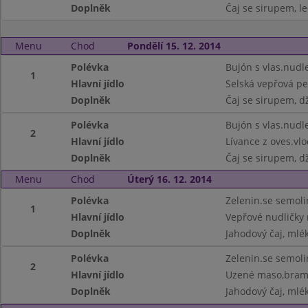
Doplněk
Čaj se sirupem, le
Menu
Chod
Pondělí 15. 12. 2014
Polévka
Bujón s vlas.nudl
1
Hlavní jídlo
Selská vepřová pe
Doplněk
Čaj se sirupem, d
Polévka
Bujón s vlas.nudl
2
Hlavní jídlo
Lívance z oves.vl
Doplněk
Čaj se sirupem, d
Menu
Chod
Úterý 16. 12. 2014
Polévka
Zelenin.se semoli
1
Hlavní jídlo
Vepřové nudličky 
Doplněk
Jahodový čaj, mlék
Polévka
Zelenin.se semoli
2
Hlavní jídlo
Uzené maso,bram
Doplněk
Jahodový čaj, mlék