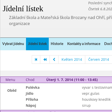
Poslední sync
Jídelní lístek
Čtvrtek 6.8.20
Základní škola a Mateřská škola Brozany nad Ohří, p
organizace
Vybrat jídelnu
Jídelní lístek
Historie
Kontakty a informace
Doch
Květen 2014
Červen 2014
Menu
Chod
Úterý 1. 7. 2014 (11:00 - 13:45)
Polévka
vyvar s testovina
Oběd
Jídlo
vepr.gulas
Příloha
houskovy knedlik
Nápoj
sirup