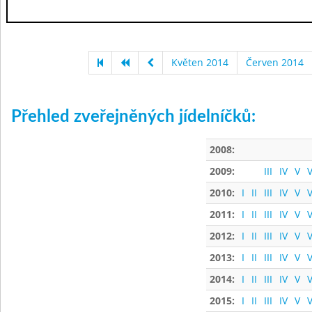
Květen 2014
Červen 2014
Přehled zveřejněných jídelníčků:
2008:
2009:
III
IV
V
V
2010:
I
II
III
IV
V
V
2011:
I
II
III
IV
V
V
2012:
I
II
III
IV
V
V
2013:
I
II
III
IV
V
V
2014:
I
II
III
IV
V
V
2015:
I
II
III
IV
V
V