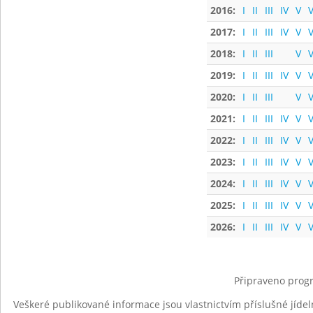
2016:
I
II
III
IV
V
V
2017:
I
II
III
IV
V
V
2018:
I
II
III
V
V
2019:
I
II
III
IV
V
V
2020:
I
II
III
V
V
2021:
I
II
III
IV
V
V
2022:
I
II
III
IV
V
V
2023:
I
II
III
IV
V
V
2024:
I
II
III
IV
V
V
2025:
I
II
III
IV
V
V
2026:
I
II
III
IV
V
V
Připraveno progr
Veškeré publikované informace jsou vlastnictvím příslušné jídel