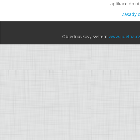
aplikace do n
Zásady 
Objednávkový systém
www.jidelna.c