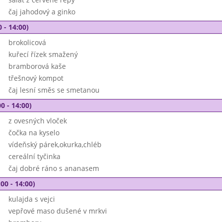
čaj jahodový a ginko
 - 14:00)
brokolicová
kuřecí řízek smažený
bramborová kaše
třešnový kompot
čaj lesní směs se smetanou
0 - 14:00)
z ovesných vloček
čočka na kyselo
vídeňský párek,okurka,chléb
cereální tyčinka
čaj dobré ráno s ananasem
00 - 14:00)
kulajda s vejci
vepřové maso dušené v mrkvi