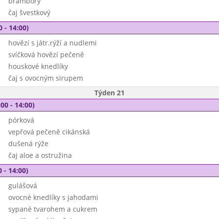
brambory
čaj švestkový
0 - 14:00)
hovězí s játr.rýží a nudlemi
svíčková hovězí pečeně
houskové knedlíky
čaj s ovocným sirupem
Týden 21
00 - 14:00)
pórková
vepřová pečeně cikánská
dušená rýže
čaj aloe a ostružina
 - 14:00)
gulášová
ovocné knedlíky s jahodami
sypané tvarohem a cukrem