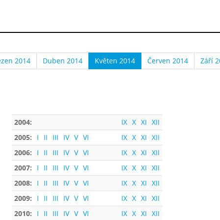
ezen 2014
Duben 2014
Květen 2014
Červen 2014
Září 
2004:
IX
X
XI
XII
2005:
I
II
III
IV
V
VI
IX
X
XI
XII
2006:
I
II
III
IV
V
VI
IX
X
XI
XII
2007:
I
II
III
IV
V
VI
IX
X
XI
XII
2008:
I
II
III
IV
V
VI
IX
X
XI
XII
2009:
I
II
III
IV
V
VI
IX
X
XI
XII
2010:
I
II
III
IV
V
VI
IX
X
XI
XII