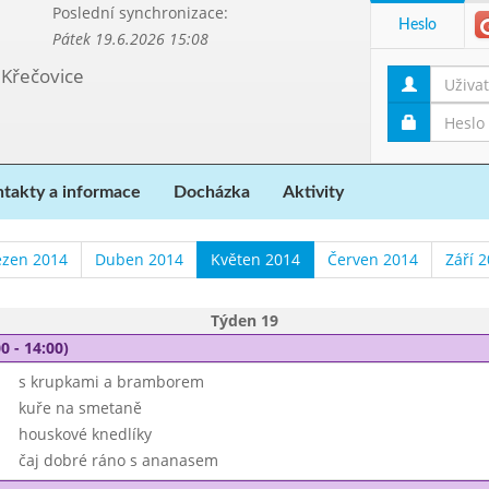
Poslední synchronizace:
Heslo
Pátek 19.6.2026 15:08
 Křečovice
takty a informace
Docházka
Aktivity
ezen 2014
Duben 2014
Květen 2014
Červen 2014
Září 
Týden 19
0 - 14:00)
s krupkami a bramborem
kuře na smetaně
houskové knedlíky
čaj dobré ráno s ananasem