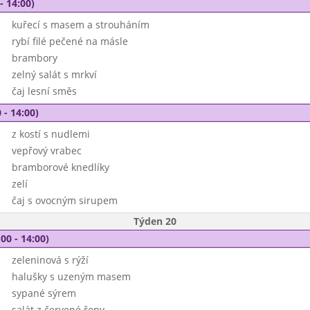
- 14:00)
kuřecí s masem a strouháním
rybí filé pečené na másle
brambory
zelný salát s mrkví
čaj lesní směs
 - 14:00)
z kostí s nudlemi
vepřový vrabec
bramborové knedlíky
zelí
čaj s ovocným sirupem
Týden 20
00 - 14:00)
zeleninová s rýží
halušky s uzeným masem
sypané sýrem
salát z červené řepy