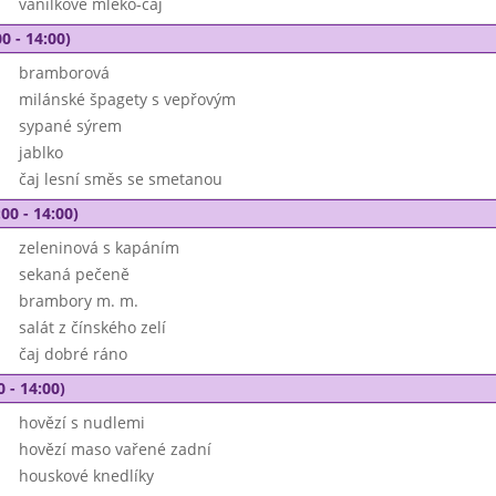
vanilkové mléko-čaj
0 - 14:00)
bramborová
milánské špagety s vepřovým
sypané sýrem
jablko
čaj lesní směs se smetanou
00 - 14:00)
zeleninová s kapáním
sekaná pečeně
brambory m. m.
salát z čínského zelí
čaj dobré ráno
0 - 14:00)
hovězí s nudlemi
hovězí maso vařené zadní
houskové knedlíky