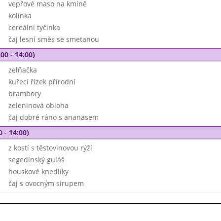
vepřové maso na kmíně
kolínka
cereální tyčinka
čaj lesní směs se smetanou
00 - 14:00)
zelňačka
kuřecí řízek přírodní
brambory
zeleninová obloha
čaj dobré ráno s ananasem
0 - 14:00)
z kostí s těstovinovou rýží
segedínský guláš
houskové knedlíky
čaj s ovocným sirupem