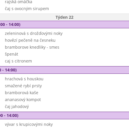
rajská omáčka
čaj s ovocným sirupem
Týden 22
00 - 14:00)
zeleninová s drožďovými noky
hovězí pečeně na česneku
bramborove knedliky - smes
špenát
caj s citronem
 - 14:00)
hrachová s houskou
smažené rybí prsty
bramborová kaše
ananasový kompot
čaj jahodový
0 - 14:00)
vývar s krupicovými noky