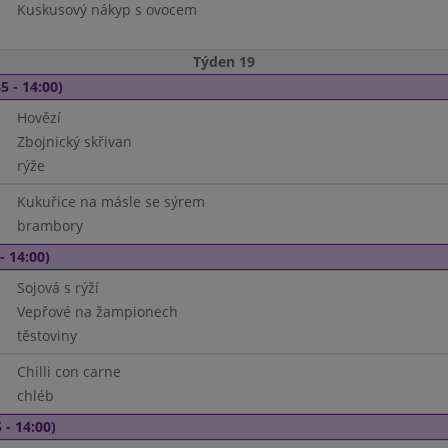
Kuskusový nákyp s ovocem
Týden 19
5 - 14:00)
Hovězí
Zbojnický skřivan
rýže
Kukuřice na másle se sýrem
brambory
- 14:00)
Sojová s rýží
Vepřové na žampionech
těstoviny
Chilli con carne
chléb
 - 14:00)