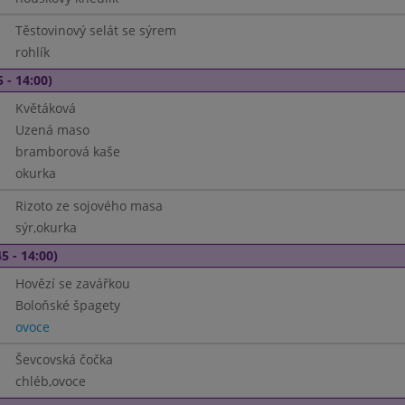
Těstovinový selát se sýrem
rohlík
 - 14:00)
Květáková
Uzená maso
bramborová kaše
okurka
Rizoto ze sojového masa
sýr,okurka
5 - 14:00)
Hovězí se zavářkou
Boloňské špagety
ovoce
Ševcovská čočka
chléb,ovoce