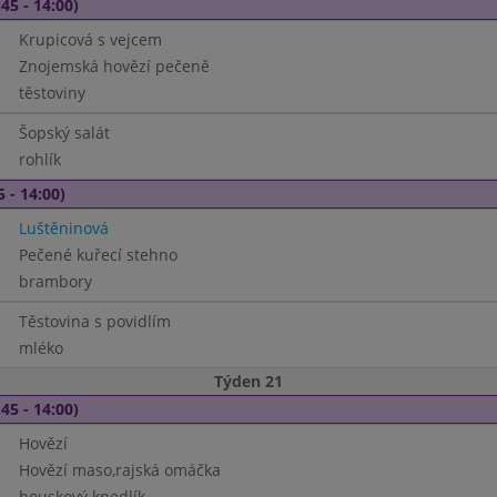
45 - 14:00)
Krupicová s vejcem
Znojemská hovězí pečeně
těstoviny
Šopský salát
rohlík
5 - 14:00)
Luštěninová
Pečené kuřecí stehno
brambory
Těstovina s povidlím
mléko
Týden 21
45 - 14:00)
Hovězí
Hovězí maso,rajská omáčka
houskový knedlík