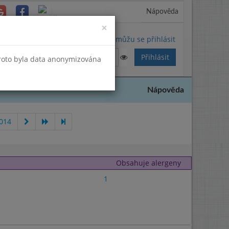
Nápověda
Close
×
Nemůžu se přihlásit
Proto byla data anonymizována
Nápověda
2014
Obsahuje alergeny
1