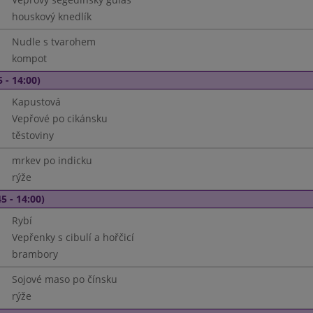
houskový knedlík
Nudle s tvarohem
kompot
 - 14:00)
Kapustová
Vepřové po cikánsku
těstoviny
mrkev po indicku
rýže
5 - 14:00)
Rybí
Vepřenky s cibulí a hořčicí
brambory
Sojové maso po čínsku
rýže