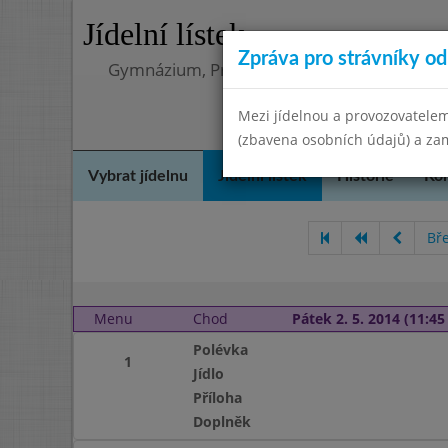
Jídelní lístek
Zpráva pro strávníky od 
Gymnázium, Praha 4, Budějovická 680
Mezi jídelnou a provozovatelem
(zbavena osobních údajů) a zam
Vybrat jídelnu
Jídelní lístek
Historie
Kon
Bř
Menu
Chod
Pátek 2. 5. 2014 (11:45 
Polévka
1
Jídlo
Příloha
Doplněk