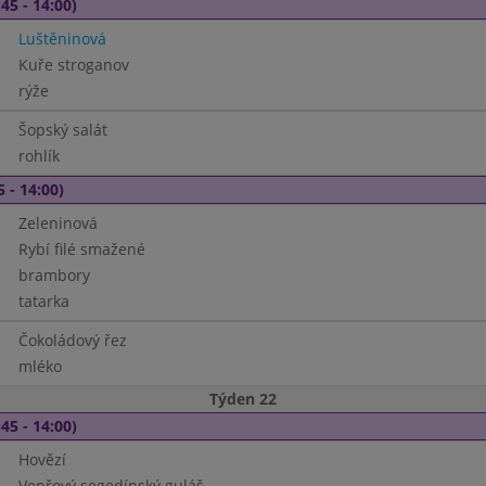
45 - 14:00)
Luštěninová
Kuře stroganov
rýže
Šopský salát
rohlík
5 - 14:00)
Zeleninová
Rybí filé smažené
brambory
tatarka
Čokoládový řez
mléko
Týden 22
45 - 14:00)
Hovězí
Vepřový segedínský guláš