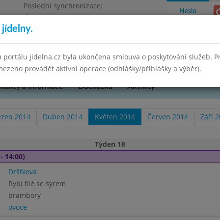
Poslední synchronizace:
Heslo
Úterý 12.5.2026 8:35
jídelny.
 portálu jidelna.cz byla ukončena smlouva o poskytování služeb. 
ezeno provádět aktivní operace (odhlášky/přihlášky a výběr).
takty a informace
Docházka
Aktivity
ezen 2014
Duben 2014
Květen 2014
Červen 2014
Září 
Týden 18
- 14:00)
Dršťková
Rybí filé se sýrem
brambory
ovoce