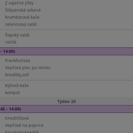
Z vaječné jíšky
Štěpánská sekaná
bramborová kaše
zeleninový salát
Šopský salát
rohlík
- 14:00)
Frankfurtská
Vepřová plec po selsku
knedlíky,zelí
Rýžová kaše
kompot
Týden 20
45 - 14:00)
Knedlíčková
Vepřové na paprice
houskový knedlík