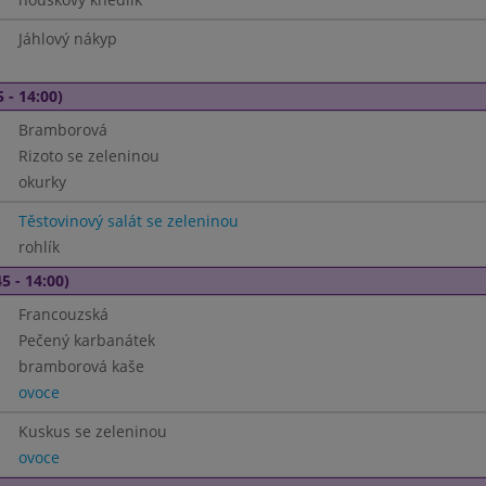
Jáhlový nákyp
 - 14:00)
Bramborová
Rizoto se zeleninou
okurky
Těstovinový salát se zeleninou
rohlík
5 - 14:00)
Francouzská
Pečený karbanátek
bramborová kaše
ovoce
Kuskus se zeleninou
ovoce