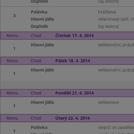
Doplněk
čaj ovocný
Polévka
hrášková
3
Hlavní jídlo
zeleninový talíř, 
Doplněk
čaj ovocný
Menu
Chod
Čtvrtek 17. 4. 2014
Hlavní jídlo
velikonoční, práz
1
Menu
Chod
Pátek 18. 4. 2014
Hlavní jídlo
velikonoční, práz
1
Menu
Chod
Pondělí 21. 4. 2014
Hlavní jídlo
velikonoce
1
Menu
Chod
Úterý 22. 4. 2014
Polévka
slepičí se zavářko
1