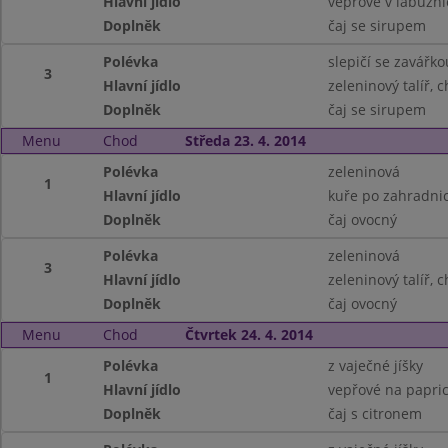
Hlavní jídlo
vepřové v labužni
Doplněk
čaj se sirupem
Polévka
slepičí se zavářko
3
Hlavní jídlo
zeleninový talíř, 
Doplněk
čaj se sirupem
Menu
Chod
Středa 23. 4. 2014
Polévka
zeleninová
1
Hlavní jídlo
kuře po zahradni
Doplněk
čaj ovocný
Polévka
zeleninová
3
Hlavní jídlo
zeleninový talíř, 
Doplněk
čaj ovocný
Menu
Chod
Čtvrtek 24. 4. 2014
Polévka
z vaječné jíšky
1
Hlavní jídlo
vepřové na papric
Doplněk
čaj s citronem