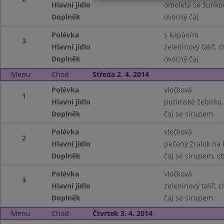
Hlavní jídlo
omeleta se šunko
Doplněk
ovocný čaj
Polévka
s kapáním
3
Hlavní jídlo
zeleninový talíř, 
Doplněk
ovocný čaj
Menu
Chod
Středa 2. 4. 2014
Polévka
vločková
1
Hlavní jídlo
putimské žebírko
Doplněk
čaj se sirupem
Polévka
vločková
2
Hlavní jídlo
pečený žralok na
Doplněk
čaj se sirupem, o
Polévka
vločková
3
Hlavní jídlo
zeleninový talíř, 
Doplněk
čaj se sirupem
Menu
Chod
Čtvrtek 3. 4. 2014