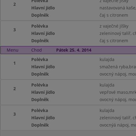
Polévka
z vaječné jíšky
2
Hlavní jídlo
nastavovaná kaše,,
Doplněk
čaj s citronem
Polévka
z vaječné jíšky
3
Hlavní jídlo
zeleninový talíř, 
Doplněk
čaj s citronem
Menu
Chod
Pátek 25. 4. 2014
Polévka
kulajda
1
Hlavní jídlo
smažená ryba,bra
Doplněk
ovocný nápoj, mo
Polévka
kulajda
2
Hlavní jídlo
vepřové maso,mrk
Doplněk
ovocný nápoj, mo
Polévka
kulajda
3
Hlavní jídlo
zeleninový talíř, 
Doplněk
ovocnýá nápoj, m