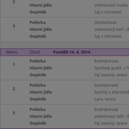
2
Hlavní jídlo
zeleninové risoto
Doplněk
čaj s citronem
Polévka
těstovinová
3
Hlavní jídlo
zeleninový talíř, 
Doplněk
čaj s citronem
Menu
Chod
Pondělí 14. 4. 2014
Polévka
bramborová
1
Hlavní jídlo
fazolový guláš, s
Doplněk
čaj ovocný, ovoce
Polévka
bramborová
2
Hlavní jídlo
buchty s marmelá
Doplněk
caro, ovoce
Polévka
bramborová
3
Hlavní jídlo
zeleninový talíř, 
Doplněk
čaj ovocný, ovoce