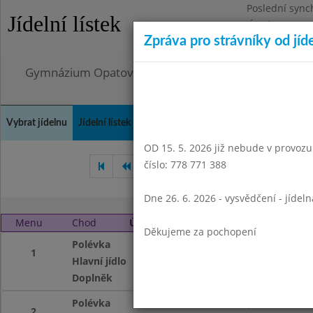
Poslední sync
Jídelní lístek
Úterý 4.8.2026
Zpráva pro strávníky od jíd
Omezení obje
Gymnázium Opatov, Praha 4, Konstantinova 1500
Vybrat jídelnu
Jídelní lístek
Historie
Kontakty a informace
Doch
OD 15. 5. 2026 již nebude v provozu t
číslo: 778 771 388
Únor 2014
Březen 2014
Dne 26. 6. 2026 - vysvědčení - jídel
Menu
Chod
Úterý 1. 4. 2014
Děkujeme za pochopení
Polévka
s kapáním
1
Hlavní jídlo
domažlické ragů, 
Doplněk
ovocný čaj
Polévka
s kapáním
2