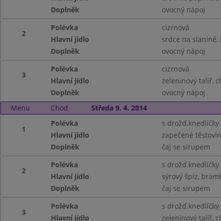
Doplněk
ovocný nápoj
Polévka
cizrnová
2
Hlavní jídlo
srdce na slanině,
Doplněk
ovocný nápoj
Polévka
cizrnová
3
Hlavní jídlo
zeleninový talíř, 
Doplněk
ovocný nápoj
Menu
Chod
Středa 9. 4. 2014
Polévka
s drožď.knedlíčky
1
Hlavní jídlo
zapečené těstovin
Doplněk
čaj se sirupem
Polévka
s drožď.knedlíčky
2
Hlavní jídlo
sýrový špíz, bram
Doplněk
čaj se sirupem
Polévka
s drožď.knedlíčky
3
Hlavní jídlo
zeleninový talíř, 