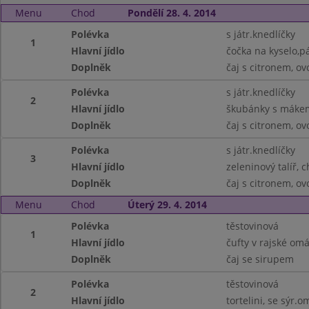
Menu
Chod
Pondělí 28. 4. 2014
Polévka
s játr.knedlíčky
1
Hlavní jídlo
čočka na kyselo,p
Doplněk
čaj s citronem, ov
Polévka
s játr.knedlíčky
2
Hlavní jídlo
škubánky s máke
Doplněk
čaj s citronem, ov
Polévka
s játr.knedlíčky
3
Hlavní jídlo
zeleninový talíř, 
Doplněk
čaj s citronem, ov
Menu
Chod
Úterý 29. 4. 2014
Polévka
těstovinová
1
Hlavní jídlo
čufty v rajské om
Doplněk
čaj se sirupem
Polévka
těstovinová
2
Hlavní jídlo
tortelini, se sýr.