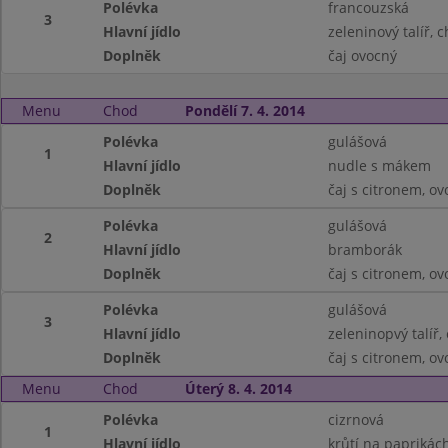
Polévka
francouzská
3
Hlavní jídlo
zeleninový talíř, 
Doplněk
čaj ovocný
Menu
Chod
Pondělí 7. 4. 2014
Polévka
gulášová
1
Hlavní jídlo
nudle s mákem
Doplněk
čaj s citronem, ov
Polévka
gulášová
2
Hlavní jídlo
bramborák
Doplněk
čaj s citronem, ov
Polévka
gulášová
3
Hlavní jídlo
zeleninopvý talíř,
Doplněk
čaj s citronem, ov
Menu
Chod
Úterý 8. 4. 2014
Polévka
cizrnová
1
Hlavní jídlo
krůtí na paprikách