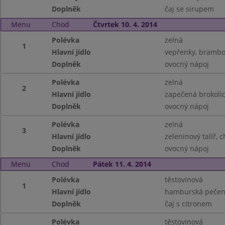
Doplněk
čaj se sirupem
Menu
Chod
Čtvrtek 10. 4. 2014
Polévka
zelná
1
Hlavní jídlo
vepřenky, brambo
Doplněk
ovocný nápoj
Polévka
zelná
2
Hlavní jídlo
zapečená brokolic
Doplněk
ovocný nápoj
Polévka
zelná
3
Hlavní jídlo
zeleninový talíř, 
Doplněk
ovocný nápoj
Menu
Chod
Pátek 11. 4. 2014
Polévka
těstovinová
1
Hlavní jídlo
hamburská pečeně
Doplněk
čaj s citronem
Polévka
těstovinová