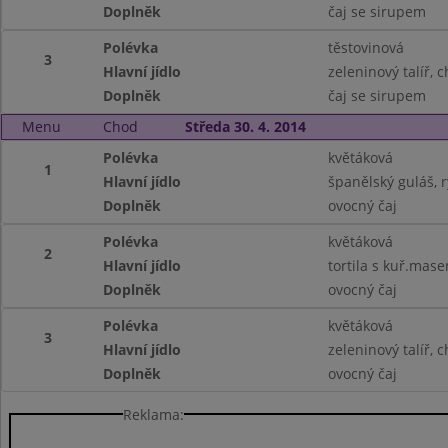
Doplněk
čaj se sirupem
Polévka
těstovinová
3
Hlavní jídlo
zeleninový talíř, 
Doplněk
čaj se sirupem
Menu
Chod
Středa 30. 4. 2014
Polévka
květáková
1
Hlavní jídlo
španělský guláš, 
Doplněk
ovocný čaj
Polévka
květáková
2
Hlavní jídlo
tortila s kuř.mas
Doplněk
ovocný čaj
Polévka
květáková
3
Hlavní jídlo
zeleninový talíř, 
Doplněk
ovocný čaj
Reklama: