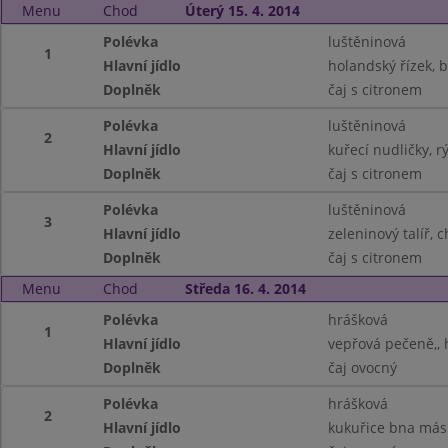
Menu
Chod
Úterý 15. 4. 2014
Polévka
luštěninová
1
Hlavní jídlo
holandský řízek, 
Doplněk
čaj s citronem
Polévka
luštěninová
2
Hlavní jídlo
kuřecí nudličky, r
Doplněk
čaj s citronem
Polévka
luštěninová
3
Hlavní jídlo
zeleninový talíř, 
Doplněk
čaj s citronem
Menu
Chod
Středa 16. 4. 2014
Polévka
hrášková
1
Hlavní jídlo
vepřová pečeně,, 
Doplněk
čaj ovocný
Polévka
hrášková
2
Hlavní jídlo
kukuřice bna más