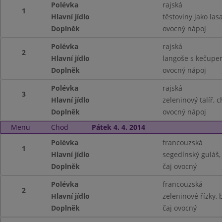
Polévka
rajská
1
Hlavní jídlo
těstoviny jako las
Doplněk
ovocný nápoj
Polévka
rajská
2
Hlavní jídlo
langoše s kečup
Doplněk
ovocný nápoj
Polévka
rajská
3
Hlavní jídlo
zeleninový talíř, 
Doplněk
ovocný nápoj
Menu
Chod
Pátek 4. 4. 2014
Polévka
francouzská
1
Hlavní jídlo
segedínský guláš,
Doplněk
čaj ovocný
Polévka
francouzská
2
Hlavní jídlo
zeleninové řízky,
Doplněk
čaj ovocný