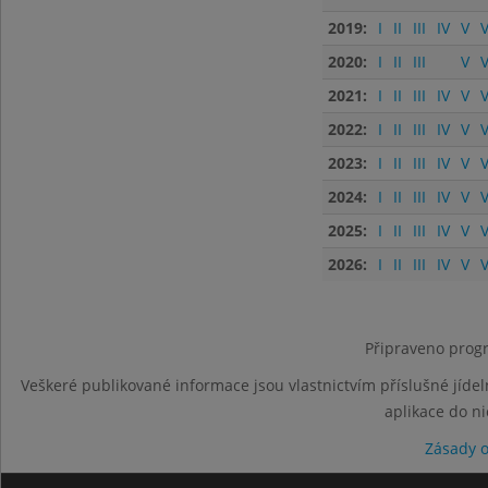
2019:
I
II
III
IV
V
V
2020:
I
II
III
V
V
2021:
I
II
III
IV
V
V
2022:
I
II
III
IV
V
V
2023:
I
II
III
IV
V
V
2024:
I
II
III
IV
V
V
2025:
I
II
III
IV
V
V
2026:
I
II
III
IV
V
V
Připraveno progr
Veškeré publikované informace jsou vlastnictvím příslušné jídel
aplikace do n
Zásady 