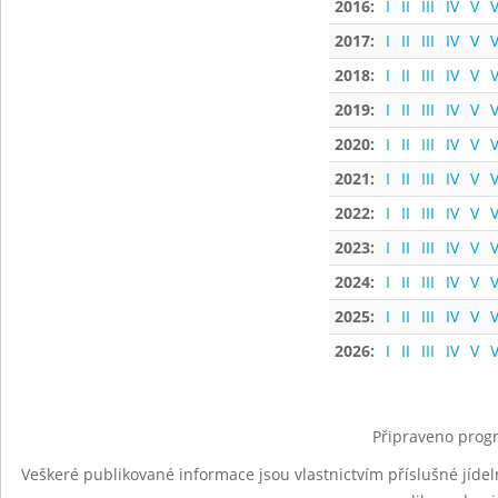
2016:
I
II
III
IV
V
V
2017:
I
II
III
IV
V
V
2018:
I
II
III
IV
V
V
2019:
I
II
III
IV
V
V
2020:
I
II
III
IV
V
V
2021:
I
II
III
IV
V
V
2022:
I
II
III
IV
V
V
2023:
I
II
III
IV
V
V
2024:
I
II
III
IV
V
V
2025:
I
II
III
IV
V
V
2026:
I
II
III
IV
V
V
Připraveno progr
Veškeré publikované informace jsou vlastnictvím příslušné jídel