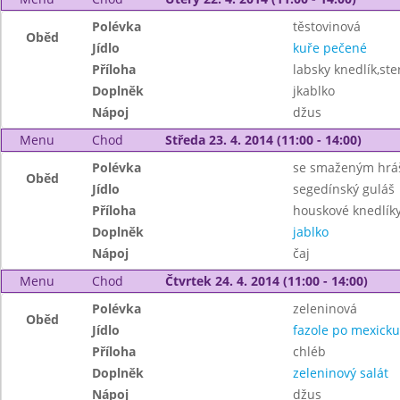
Polévka
těstovinová
Oběd
Jídlo
kuře pečené
Příloha
labsky knedlík,ster
Doplněk
jkablko
Nápoj
džus
Menu
Chod
Středa 23. 4. 2014 (11:00 - 14:00)
Polévka
se smaženým hr
Oběd
Jídlo
segedínský guláš
Příloha
houskové knedlík
Doplněk
jablko
Nápoj
čaj
Menu
Chod
Čtvrtek 24. 4. 2014 (11:00 - 14:00)
Polévka
zeleninová
Oběd
Jídlo
fazole po mexicku
Příloha
chléb
Doplněk
zeleninový salát
Nápoj
džus