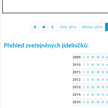
Únor 2014
Březen 2014
Přehled zveřejněných jídelníčků:
2009:
I
II
III
IV
V
V
2010:
I
II
III
IV
V
V
2011:
I
II
III
IV
V
V
2012:
I
II
III
IV
V
V
2013:
I
II
III
IV
V
V
2014:
I
II
III
IV
V
V
2015:
I
II
III
IV
V
V