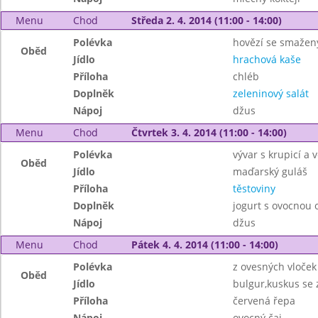
Menu
Chod
Středa 2. 4. 2014 (11:00 - 14:00)
Polévka
hovězí se smaže
Oběd
Jídlo
hrachová kaše
Příloha
chléb
Doplněk
zeleninový salát
Nápoj
džus
Menu
Chod
Čtvrtek 3. 4. 2014 (11:00 - 14:00)
Polévka
vývar s krupicí a 
Oběd
Jídlo
maďarský guláš
Příloha
těstoviny
Doplněk
jogurt s ovocnou
Nápoj
džus
Menu
Chod
Pátek 4. 4. 2014 (11:00 - 14:00)
Polévka
z ovesných vloček
Oběd
Jídlo
bulgur,kuskus se 
Příloha
červená řepa
Nápoj
ovocný čaj