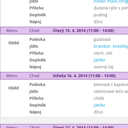
Jídlo
hovězí maso stro
Příloha
dušená rýže s po
Doplněk
puding
Nápoj
džus
Menu
Chod
Úterý 15. 4. 2014 (11:00 - 14:00)
Polévka
gulášová
Oběd
Jídlo
brambor. knedlí
Příloha
steril. zelí
Doplněk
jablko
Nápoj
ovocný čaj
Menu
Chod
Středa 16. 4. 2014 (11:00 - 14:00)
Polévka
kmínová s kapán
Oběd
Jídlo
zeleninové lečo 
Příloha
chléb
Doplněk
jablko
Nápoj
džus
Menu
Chod
Úterý 22. 4. 2014 (11:00 - 14:00)