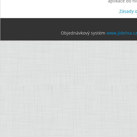
aplikace do n
Zásady 
Objednávkový systém
www.jidelna.c