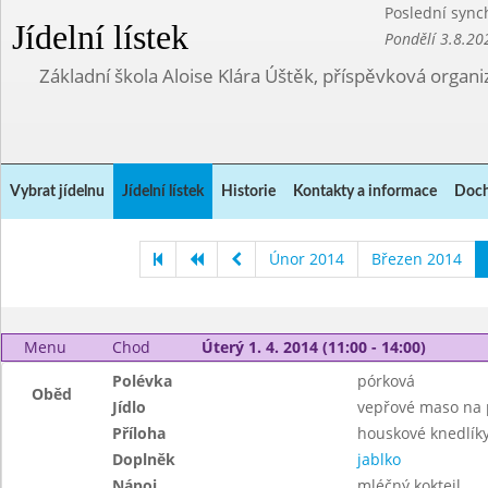
Poslední sync
Jídelní lístek
Pondělí 3.8.20
Základní škola Aloise Klára Úštěk, příspěvková organi
Vybrat jídelnu
Jídelní lístek
Historie
Kontakty a informace
Doch
Únor 2014
Březen 2014
Menu
Chod
Úterý 1. 4. 2014 (11:00 - 14:00)
Polévka
pórková
Oběd
Jídlo
vepřové maso na 
Příloha
houskové knedlík
Doplněk
jablko
Nápoj
mléčný koktejl