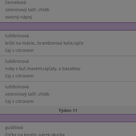
česneková
zeleninový talíř, chléb
ovocný nápoj
luštěninová
krůtí na másle,, bramborová kaše,rajče
čaj s citronem
luštěninová
noky s kuř.masem,rajčaty, a bazalkou
čaj s citronem
luštěninová
zeleninový talíř, chléb
čaj s citronem
Týden 11
gulášová
čočka na kyselo, párek,okurka