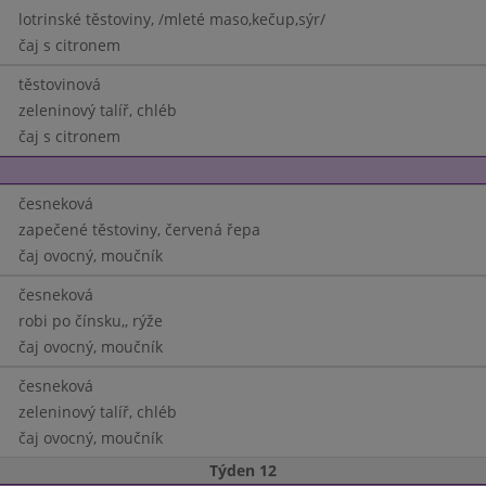
lotrinské těstoviny, /mleté maso,kečup,sýr/
čaj s citronem
těstovinová
zeleninový talíř, chléb
čaj s citronem
česneková
zapečené těstoviny, červená řepa
čaj ovocný, moučník
česneková
robi po čínsku,, rýže
čaj ovocný, moučník
česneková
zeleninový talíř, chléb
čaj ovocný, moučník
Týden 12