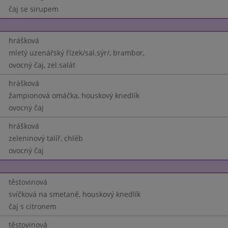
čaj se sirupem
hrášková
mletý uzenářský řízek/sal.sýr/, brambor,
ovocný čaj, zel.salát
hrášková
žampionová omáčka, houskový knedlík
ovocný čaj
hrášková
zeleninový talíř, chléb
ovocný čaj
těstovinová
svíčková na smetaně, houskový knedlík
čaj s citronem
těstovinová