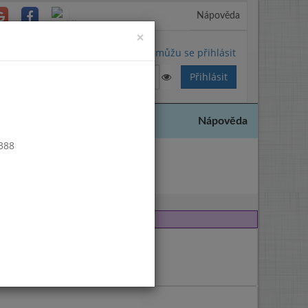
Nápověda
Close
×
Nemůžu se přihlásit
Nápověda
 388
014