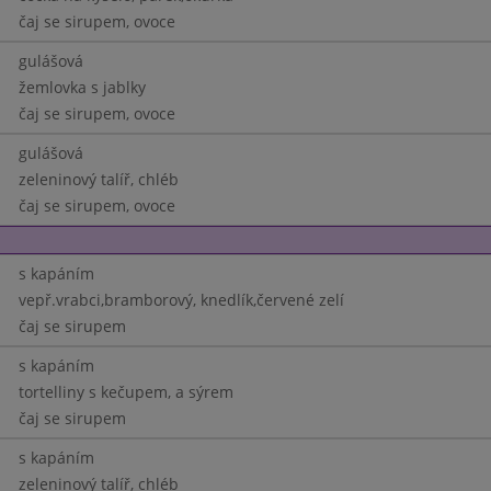
čaj se sirupem, ovoce
gulášová
žemlovka s jablky
čaj se sirupem, ovoce
gulášová
zeleninový talíř, chléb
čaj se sirupem, ovoce
s kapáním
vepř.vrabci,bramborový, knedlík,červené zelí
čaj se sirupem
s kapáním
tortelliny s kečupem, a sýrem
čaj se sirupem
s kapáním
zeleninový talíř, chléb