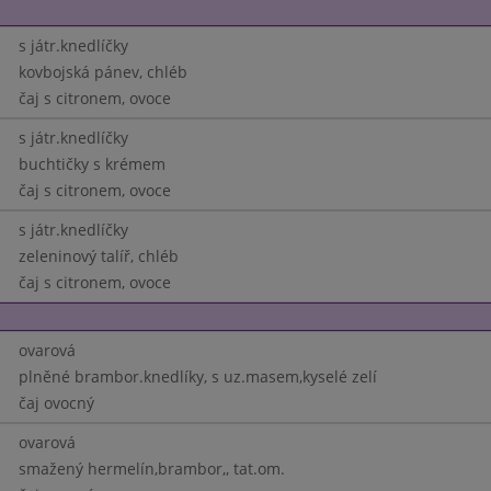
s játr.knedlíčky
kovbojská pánev, chléb
čaj s citronem, ovoce
s játr.knedlíčky
buchtičky s krémem
čaj s citronem, ovoce
s játr.knedlíčky
zeleninový talíř, chléb
čaj s citronem, ovoce
ovarová
plněné brambor.knedlíky, s uz.masem,kyselé zelí
čaj ovocný
ovarová
smažený hermelín,brambor,, tat.om.