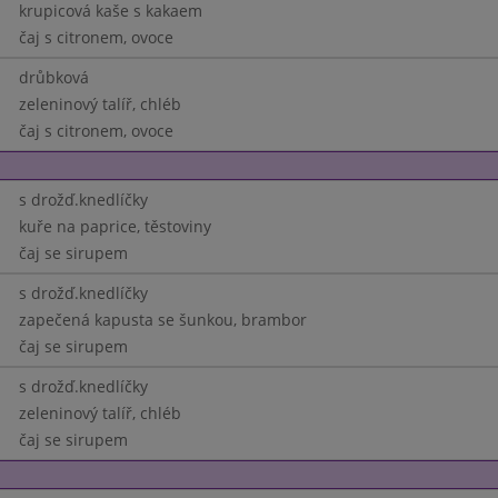
krupicová kaše s kakaem
čaj s citronem, ovoce
drůbková
zeleninový talíř, chléb
čaj s citronem, ovoce
s drožď.knedlíčky
kuře na paprice, těstoviny
čaj se sirupem
s drožď.knedlíčky
zapečená kapusta se šunkou, brambor
čaj se sirupem
s drožď.knedlíčky
zeleninový talíř, chléb
čaj se sirupem