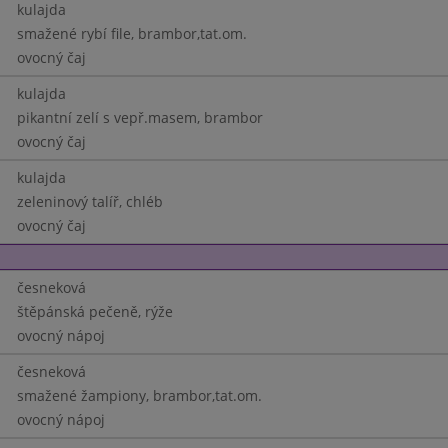
kulajda
smažené rybí file, brambor,tat.om.
ovocný čaj
kulajda
pikantní zelí s vepř.masem, brambor
ovocný čaj
kulajda
zeleninový talíř, chléb
ovocný čaj
česneková
štěpánská pečeně, rýže
ovocný nápoj
česneková
smažené žampiony, brambor,tat.om.
ovocný nápoj