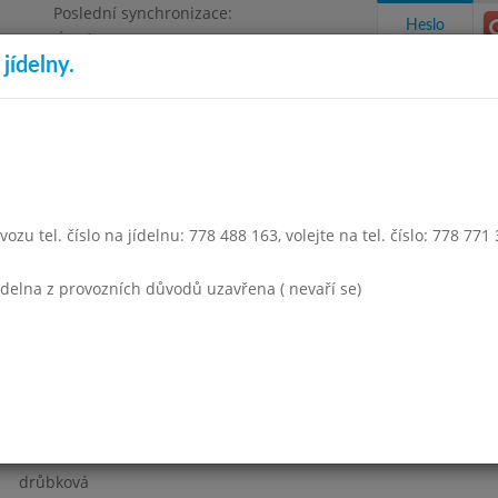
Poslední synchronizace:
Heslo
Úterý 4.8.2026 12:59
jídelny.
Omezení objednávek
a 1500
takty a informace
Docházka
Aktivity
ozu tel. číslo na jídelnu: 778 488 163, volejte na tel. číslo: 778 771
den 2014
Únor 2014
Březen 2014
Duben 2014
Květen 2
jídelna z provozních důvodů uzavřena ( nevaří se)
Týden 10
drůbková
risoto s masem a zeleninou, salát
čaj s citronem, ovoce
drůbková