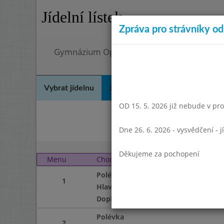
Jídelní lístek
Zpráva pro strávníky od 
Gymnázium Opatov, Praha 4, Konstantinov
Vybrat jídelnu
Jídelní lístek
Historie
Kon
OD 15. 5. 2026 již nebude v prov
Le
Dne 26. 6. 2026 - vysvědčení - 
Děkujeme za pochopení
Menu
Chod
Pondělí 3. 3. 2014
Polévka
1
Hlavní jídlo
Doplněk
Polévka
2