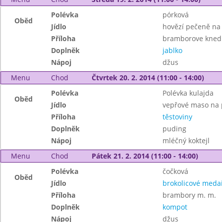
Polévka
pórková
Oběd
Jídlo
hovězí pečeně na
Příloha
bramborove knedl
Doplněk
jablko
Nápoj
džus
Menu
Chod
Čtvrtek 20. 2. 2014 (11:00 - 14:00)
Polévka
Polévka kulajda
Oběd
Jídlo
vepřové maso na 
Příloha
těstoviny
Doplněk
puding
Nápoj
mléčný koktejl
Menu
Chod
Pátek 21. 2. 2014 (11:00 - 14:00)
Polévka
čočková
Oběd
Jídlo
brokolicové medai
Příloha
brambory m. m.
Doplněk
kompot
Nápoj
džus