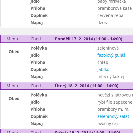
Jídlo
baby mrkvička
Příloha
bramborova kase 
Doplněk
červená řepa
Nápoj
džus
Menu
Chod
Pondělí 17. 2. 2014 (11:00 - 14:00)
Polévka
zeleninová
Oběd
Jídlo
fazolový guláš
Příloha
chléb
Doplněk
jablko
Nápoj
mléčný koktejl
Menu
Chod
Úterý 18. 2. 2014 (11:00 - 14:00)
Polévka
hovězí s játrovou 
Oběd
Jídlo
rybi file zapecene
Příloha
brambory m. m.
Doplněk
zeleninový salát
Nápoj
ovocný čaj
Menu
Chod
Středa 19. 2. 2014 (11:00 - 14:00)