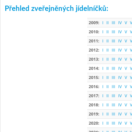
Přehled zveřejněných jídelníčků:
2009:
I
II
III
IV
V
V
2010:
I
II
III
IV
V
V
2011:
I
II
III
IV
V
V
2012:
I
II
III
IV
V
V
2013:
I
II
III
IV
V
V
2014:
I
II
III
IV
V
V
2015:
I
II
III
IV
V
V
2016:
I
II
III
IV
V
V
2017:
I
II
III
IV
V
V
2018:
I
II
III
IV
V
V
2019:
I
II
III
IV
V
V
2020:
I
II
III
IV
V
V