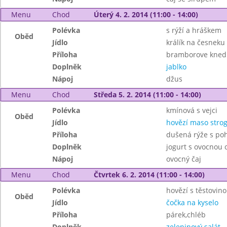
Menu
Chod
Úterý 4. 2. 2014 (11:00 - 14:00)
Polévka
s rýží a hráškem
Oběd
Jídlo
králík na česneku
Příloha
bramborove knedl
Doplněk
jablko
Nápoj
džus
Menu
Chod
Středa 5. 2. 2014 (11:00 - 14:00)
Polévka
kmínová s vejci
Oběd
Jídlo
hovězí maso stro
Příloha
dušená rýže s po
Doplněk
jogurt s ovocnou
Nápoj
ovocný čaj
Menu
Chod
Čtvrtek 6. 2. 2014 (11:00 - 14:00)
Polévka
hovězí s těstovin
Oběd
Jídlo
čočka na kyselo
Příloha
párek,chléb
Doplněk
zeleninový salát