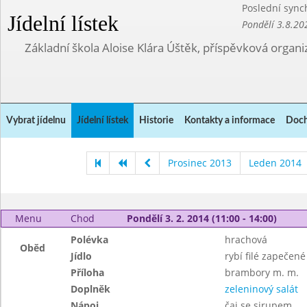
Poslední sync
Jídelní lístek
Pondělí 3.8.20
Základní škola Aloise Klára Úštěk, příspěvková organi
Vybrat jídelnu
Jídelní lístek
Historie
Kontakty a informace
Doch
Prosinec 2013
Leden 2014
Menu
Chod
Pondělí 3. 2. 2014 (11:00 - 14:00)
Polévka
hrachová
Oběd
Jídlo
rybí filé zapečen
Příloha
brambory m. m.
Doplněk
zeleninový salát
Nápoj
čaj se sirupem