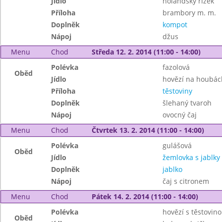
Jídlo
holandský řízek
Příloha
brambory m. m.
Doplněk
kompot
Nápoj
džus
Menu
Chod
Středa 12. 2. 2014 (11:00 - 14:00)
Polévka
fazolová
Oběd
Jídlo
hovězí na houbác
Příloha
těstoviny
Doplněk
šlehaný tvaroh
Nápoj
ovocný čaj
Menu
Chod
Čtvrtek 13. 2. 2014 (11:00 - 14:00)
Polévka
gulášová
Oběd
Jídlo
žemlovka s jablky
Doplněk
jablko
Nápoj
čaj s citronem
Menu
Chod
Pátek 14. 2. 2014 (11:00 - 14:00)
Polévka
hovězí s těstovin
Oběd