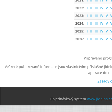
2021:
I
II
III
IV
V
V
2022:
I
II
III
IV
V
V
2023:
I
II
III
IV
V
V
2024:
I
II
III
IV
V
V
2025:
I
II
III
IV
V
V
2026:
I
II
III
IV
V
V
Připraveno progr
Veškeré publikované informace jsou vlastnictvím příslušné jídel
aplikace do n
Zásady 
Objednávkový systém
www.jidelna.c