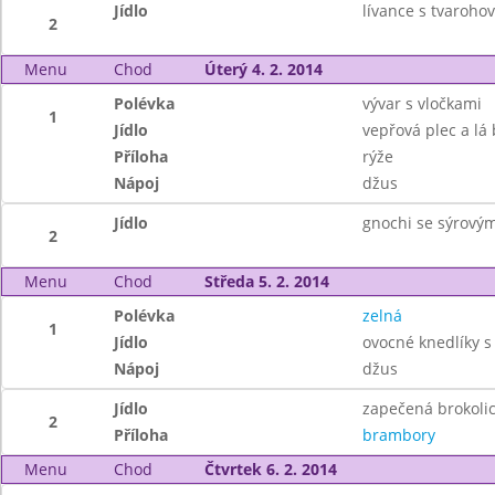
Jídlo
lívance s tvaroho
2
Menu
Chod
Úterý 4. 2. 2014
Polévka
vývar s vločkami
1
Jídlo
vepřová plec a lá
Příloha
rýže
Nápoj
džus
Jídlo
gnochi se sýrový
2
Menu
Chod
Středa 5. 2. 2014
Polévka
zelná
1
Jídlo
ovocné knedlíky 
Nápoj
džus
Jídlo
zapečená brokol
2
Příloha
brambory
Menu
Chod
Čtvrtek 6. 2. 2014