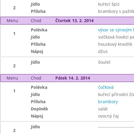
Jídlo
kuřecí špíz
2
Příloha
brambory s pažit
Menu
Chod
Čtvrtek 13. 2. 2014
Polévka
vývar se sýrovým
1
Jídlo
svíčková hovězí p
Příloha
houskový knedlík
Nápoj
džus
Jídlo
šoulet
2
Menu
Chod
Pátek 14. 2. 2014
Polévka
čočková
1
Jídlo
kuřecí přírodní ží
Příloha
brambory
Doplněk
salát
Nápoj
ovocný čaj
Jídlo
------------------------
2