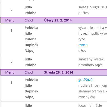
Jídlo
salát z bulgru se
2
Příloha
pečivo
Menu
Chod
Úterý 25. 2. 2014
Polévka
vývar s krupicí a v
1
Jídlo
hovězí nudličky p
Příloha
rýže
Doplněk
ovoce
Nápoj
džus
Jídlo
smažený květák
2
Příloha
brambory,rajče
Menu
Chod
Středa 26. 2. 2014
Polévka
gulášová
1
Jídlo
nudle s hrozinkami
Doplněk
šlehaný tvaroh s
Nápoj
ovocný čaj
Jídlo
losos na másle