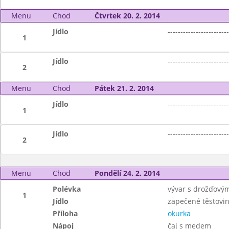
Menu
Chod
Čtvrtek 20. 2. 2014
Jídlo
------------------------
1
Jídlo
------------------------
2
Menu
Chod
Pátek 21. 2. 2014
Jídlo
------------------------
1
Jídlo
------------------------
2
Menu
Chod
Pondělí 24. 2. 2014
Polévka
vývar s drožďovým
1
Jídlo
zapečené těstov
Příloha
okurka
Nápoj
čaj s medem