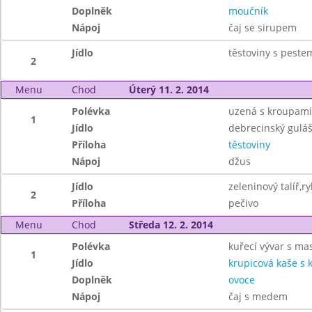
Doplněk
moučník
Nápoj
čaj se sirupem
Jídlo
těstoviny s pest
2
Menu
Chod
Úterý 11. 2. 2014
Polévka
uzená s kroupami
1
Jídlo
debrecinský gulá
Příloha
těstoviny
Nápoj
džus
Jídlo
zeleninový talíř,
2
Příloha
pečivo
Menu
Chod
Středa 12. 2. 2014
Polévka
kuřecí vývar s ma
1
Jídlo
krupicová kaše s
Doplněk
ovoce
Nápoj
čaj s medem