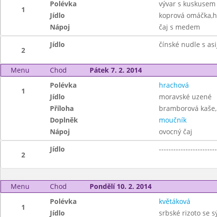
Polévka
vývar s kuskusem
1
Jídlo
koprová omáčka,h
Nápoj
čaj s medem
Jídlo
čínské nudle s as
2
Menu
Chod
Pátek 7. 2. 2014
Polévka
hrachová
1
Jídlo
moravské uzené
Příloha
bramborová kaše,
Doplněk
moučník
Nápoj
ovocný čaj
Jídlo
------------------------
2
Menu
Chod
Pondělí 10. 2. 2014
Polévka
květáková
1
Jídlo
srbské rizoto se 