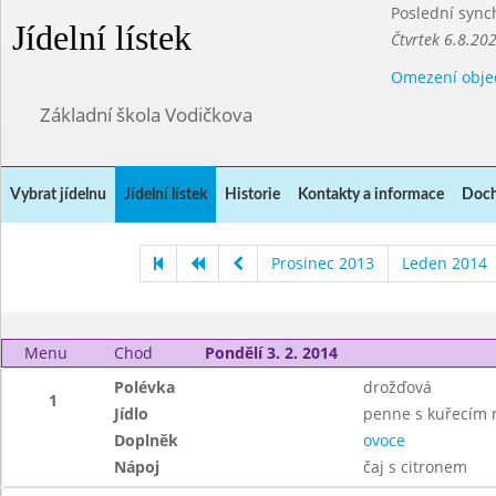
Poslední sync
Jídelní lístek
Čtvrtek 6.8.20
Omezení obje
Základní škola Vodičkova
Vybrat jídelnu
Jídelní lístek
Historie
Kontakty a informace
Doch
Prosinec 2013
Leden 2014
Menu
Chod
Pondělí 3. 2. 2014
Polévka
drožďová
1
Jídlo
penne s kuřecím 
Doplněk
ovoce
Nápoj
čaj s citronem