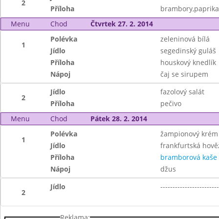
2
Příloha
brambory,paprika
Menu
Chod
Čtvrtek 27. 2. 2014
Polévka
zeleninová bílá
1
Jídlo
segedinský guláš
Příloha
houskový knedlík
Nápoj
čaj se sirupem
Jídlo
fazolový salát
2
Příloha
pečivo
Menu
Chod
Pátek 28. 2. 2014
Polévka
žampionový krém
1
Jídlo
frankfurtská hově
Příloha
bramborová kaše
Nápoj
džus
Jídlo
------------------------
2
Reklama: