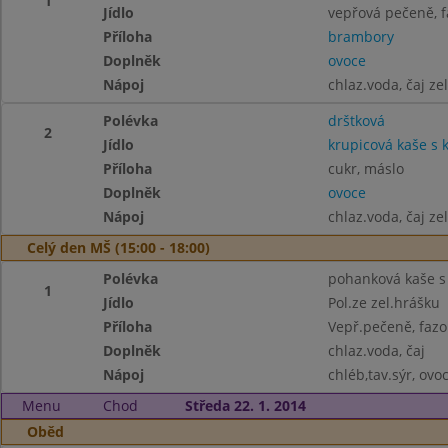
1
Jídlo
vepřová pečeně, f
Příloha
brambory
Doplněk
ovoce
Nápoj
chlaz.voda, čaj ze
Polévka
drštková
2
Jídlo
krupicová kaše s
Příloha
cukr, máslo
Doplněk
ovoce
Nápoj
chlaz.voda, čaj ze
Celý den MŠ (15:00 - 18:00)
Polévka
pohanková kaše s 
1
Jídlo
Pol.ze zel.hrášku
Příloha
Vepř.pečeně, fazo
Doplněk
chlaz.voda, čaj
Nápoj
chléb,tav.sýr, ovo
Menu
Chod
Středa 22. 1. 2014
Oběd