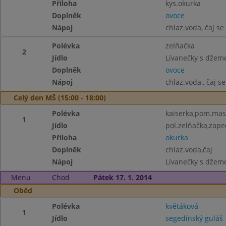
Příloha
kys.okurka
Doplněk
ovoce
Nápoj
chlaz.voda, čaj se
Polévka
zelňačka
2
Jídlo
Lívanečky s džem
Doplněk
ovoce
Nápoj
chlaz.voda,, čaj s
Celý den MŠ (15:00 - 18:00)
Polévka
kaiserka,pom.maso
1
Jídlo
pol.zelňačka,zap
Příloha
okurka
Doplněk
chlaz.voda,čaj
Nápoj
Lívanečky s džeme
Menu
Chod
Pátek 17. 1. 2014
Oběd
Polévka
květáková
1
Jídlo
segedínský guláš