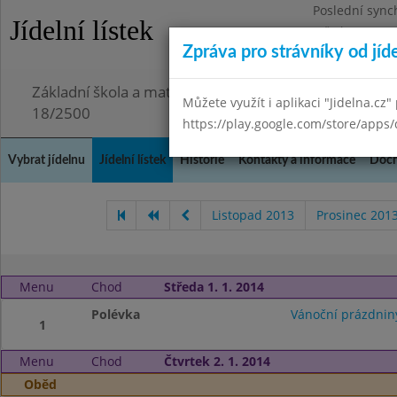
Poslední sync
Jídelní lístek
Středa 29.7.20
Zpráva pro strávníky od jíd
Omezení obje
Základní škola a mateřská škola Chmelnice, Praha 3,
Můžete využít i aplikaci "Jidelna.cz"
18/2500
https://play.google.com/store/apps/
Vybrat jídelnu
Jídelní lístek
Historie
Kontakty a informace
Doch
Listopad 2013
Prosinec 201
Menu
Chod
Středa 1. 1. 2014
Polévka
Vánoční prázdnin
1
Menu
Chod
Čtvrtek 2. 1. 2014
Oběd