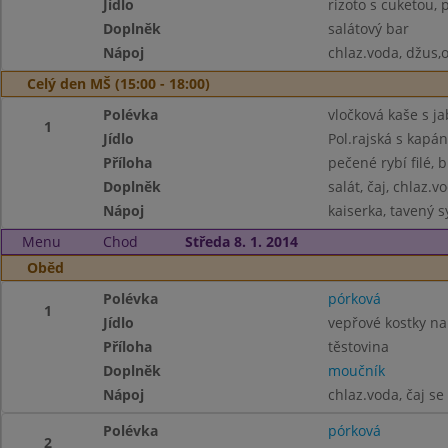
Jídlo
rizoto s cuketou,
Doplněk
salátový bar
Nápoj
chlaz.voda, džus,
Celý den MŠ (15:00 - 18:00)
Polévka
vločková kaše s ja
1
Jídlo
Pol.rajská s kapá
Příloha
pečené rybí filé,
Doplněk
salát, čaj, chlaz.v
Nápoj
kaiserka, tavený s
Menu
Chod
Středa 8. 1. 2014
Oběd
Polévka
pórková
1
Jídlo
vepřové kostky na
Příloha
těstovina
Doplněk
moučník
Nápoj
chlaz.voda, čaj s
Polévka
pórková
2