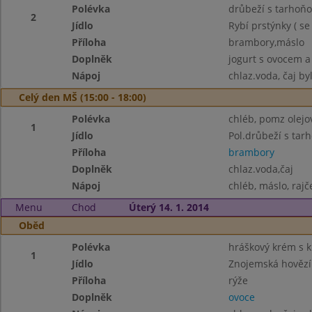
Polévka
drůbeží s tarhoň
2
Jídlo
Rybí prstýnky ( s
Příloha
brambory,máslo
Doplněk
jogurt s ovocem a
Nápoj
chlaz.voda, čaj by
Celý den MŠ (15:00 - 18:00)
Polévka
chléb, pomz olejov
1
Jídlo
Pol.drůbeží s tar
Příloha
brambory
Doplněk
chlaz.voda,čaj
Nápoj
chléb, máslo, rajč
Menu
Chod
Úterý 14. 1. 2014
Oběd
Polévka
hráškový krém s 
1
Jídlo
Znojemská hovězí
Příloha
rýže
Doplněk
ovoce