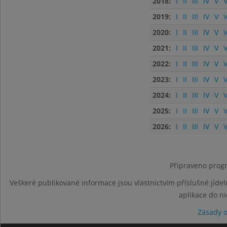
2018:
I
II
III
IV
V
V
2019:
I
II
III
IV
V
V
2020:
I
II
III
IV
V
V
2021:
I
II
III
IV
V
V
2022:
I
II
III
IV
V
V
2023:
I
II
III
IV
V
V
2024:
I
II
III
IV
V
V
2025:
I
II
III
IV
V
V
2026:
I
II
III
IV
V
V
Připraveno progr
Veškeré publikované informace jsou vlastnictvím příslušné jídel
aplikace do n
Zásady 