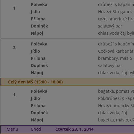
Polévka
drůbeží s kapání
1
Jídlo
Hovězí Stroganov
Příloha
rýže, americké b
Doplněk
salátový bar
Nápoj
chlaz.voda,čaj byl
Polévka
drůbeží s kapání
2
Jídlo
Čočkové karbanátk
Příloha
brambory, máslo
Doplněk
salátový bar
Nápoj
chlaz.voda, čaj by
Celý den MŠ (15:00 - 18:00)
Polévka
bagetka, pomaz.va
1
Jídlo
Pol.drůbeží s ka
Příloha
Hovězí nudličky S
Doplněk
chlaz.voda, čaj
Nápoj
bagetka, máslo, dž
Menu
Chod
Čtvrtek 23. 1. 2014