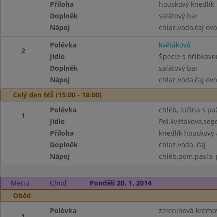
Příloha
houskový knedlík
Doplněk
salátový bar
Nápoj
chlaz.voda,čaj ov
Polévka
květáková
2
Jídlo
Špecle s hříbkov
Doplněk
salátový bar
Nápoj
chlaz.voda,čaj ov
Celý den MŠ (15:00 - 18:00)
Polévka
chléb, lučina s pa
1
Jídlo
Pol.květáková,seg
Příloha
knedlík houskový 
Doplněk
chlaz.voda, čaj
Nápoj
chléb,pom.páslo, p
Menu
Chod
Pondělí 20. 1. 2014
Oběd
Polévka
zeleninová krémo
1