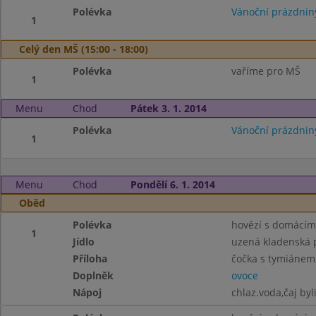
Polévka
Vánoční prázdnin
1
Celý den MŠ (15:00 - 18:00)
Polévka
vaříme pro MŠ
1
Menu
Chod
Pátek 3. 1. 2014
Polévka
Vánoční prázdnin
1
Menu
Chod
Pondělí 6. 1. 2014
Oběd
Polévka
hovězí s domácím
1
Jídlo
uzená kladenská 
Příloha
čočka s tymiánem,
Doplněk
ovoce
Nápoj
chlaz.voda,čaj by