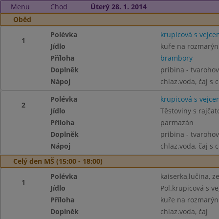
Menu
Chod
Úterý 28. 1. 2014
Oběd
Polévka
krupicová s vejce
1
Jídlo
kuře na rozmarý
Příloha
brambory
Doplněk
pribina - tvarohov
Nápoj
chlaz.voda, čaj s 
Polévka
krupicová s vejce
2
Jídlo
Těstoviny s rajča
Příloha
parmazán
Doplněk
pribina - tvarohov
Nápoj
chlaz.voda, čaj s 
Celý den MŠ (15:00 - 18:00)
Polévka
kaiserka,lučina, ze
1
Jídlo
Pol.krupicová s v
Příloha
kuře na rozmarýn
Doplněk
chlaz.voda, čaj