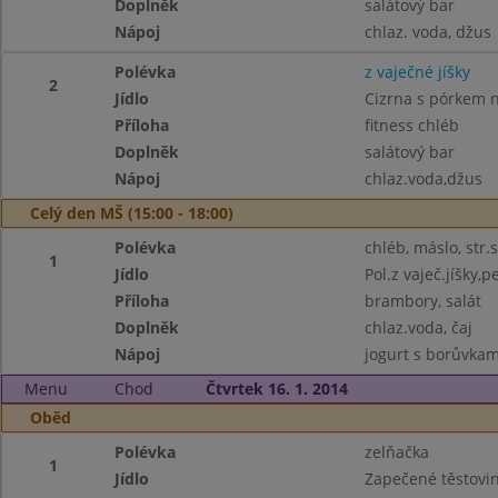
Doplněk
salátový bar
Nápoj
chlaz. voda, džus
Polévka
z vaječné jíšky
2
Jídlo
Cizrna s pórkem 
Příloha
fitness chléb
Doplněk
salátový bar
Nápoj
chlaz.voda,džus
Celý den MŠ (15:00 - 18:00)
Polévka
chléb, máslo, str.
1
Jídlo
Pol.z vaječ.jíšky,
Příloha
brambory, salát
Doplněk
chlaz.voda, čaj
Nápoj
jogurt s borůvkami
Menu
Chod
Čtvrtek 16. 1. 2014
Oběd
Polévka
zelňačka
1
Jídlo
Zapečené těstov