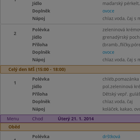
Jídlo
maďarský pérkelt,
Doplněk
ovoce
Nápoj
chlaz.voda, čaj s
Polévka
zeleninová krémo
2
Jídlo
grenadýrský poc
Příloha
(bramb.,flíčky,pór
Doplněk
ovoce
Nápoj
chlaz.voda, čaj s
Celý den MŠ (15:00 - 18:00)
Polévka
chléb,pomazánka z 
1
Jídlo
pol.zeleninová k
Příloha
Dětský vepř. guláš
Doplněk
chlaz.voda, čaj
Nápoj
koláček, kakao, ov
Menu
Chod
Úterý 21. 1. 2014
Oběd
Polévka
drštková