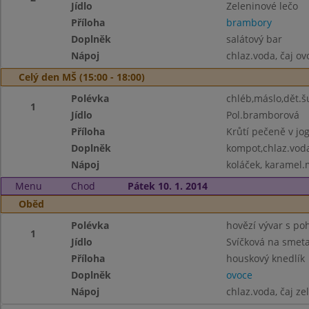
Jídlo
Zeleninové lečo
Příloha
brambory
Doplněk
salátový bar
Nápoj
chlaz.voda, čaj o
Celý den MŠ (15:00 - 18:00)
Polévka
chléb,máslo,dět.š
1
Jídlo
Pol.bramborová
Příloha
Krůtí pečeně v jo
Doplněk
kompot,chlaz.voda
Nápoj
koláček, karamel.m
Menu
Chod
Pátek 10. 1. 2014
Oběd
Polévka
hovězí vývar s p
1
Jídlo
Svíčková na smet
Příloha
houskový knedlík
Doplněk
ovoce
Nápoj
chlaz.voda, čaj ze