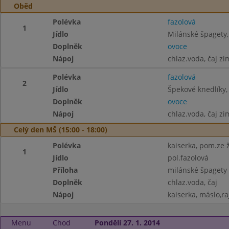
Oběd
Polévka
fazolová
1
Jídlo
Milánské špagety, 
Doplněk
ovoce
Nápoj
chlaz.voda, čaj zi
Polévka
fazolová
2
Jídlo
Špekové knedlíky, 
Doplněk
ovoce
Nápoj
chlaz.voda, čaj zi
Celý den MŠ (15:00 - 18:00)
Polévka
kaiserka, pom.ze ž
1
Jídlo
pol.fazolová
Příloha
milánské špagety
Doplněk
chlaz.voda, čaj
Nápoj
kaiserka, máslo,ra
Menu
Chod
Pondělí 27. 1. 2014