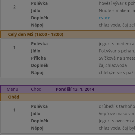
Polévka
hovězí vývar s p
2
Jídlo
Nudle s mákem, m
Doplněk
ovoce
Nápoj
chlaz.voda, čaj ze
Celý den MŠ (15:00 - 18:00)
Polévka
jogurt s medem a 
1
Jídlo
Pol.vývar s pohan
Příloha
Svíčková na smeta
Doplněk
čaj,chlaz.voda
Nápoj
chléb,žerve s paži
Menu
Chod
Pondělí 13. 1. 2014
Oběd
Polévka
drůbeží s tarhoň
1
Jídlo
Vepřové maso v m
Doplněk
jogurt s ovocem a
Nápoj
chlaz.voda, čaj by