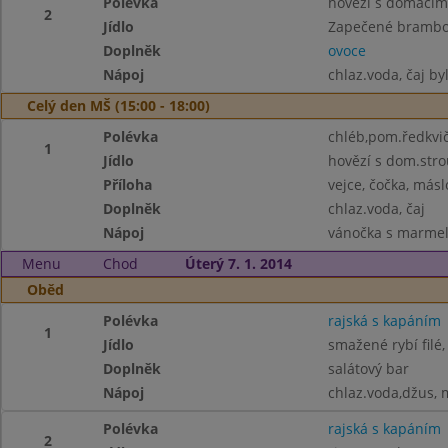
Polévka
hovězí s domácím
2
Jídlo
Zapečené brambory
Doplněk
ovoce
Nápoj
chlaz.voda, čaj by
Celý den MŠ (15:00 - 18:00)
Polévka
chléb,pom.ředkvič
1
Jídlo
hovězí s dom.str
Příloha
vejce, čočka, másl
Doplněk
chlaz.voda, čaj
Nápoj
vánočka s marmelá
Menu
Chod
Úterý 7. 1. 2014
Oběd
Polévka
rajská s kapáním
1
Jídlo
smažené rybí filé
Doplněk
salátový bar
Nápoj
chlaz.voda,džus,
Polévka
rajská s kapáním
2