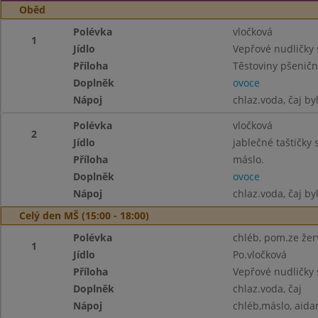
Oběd
Polévka
vločková
1
Jídlo
Vepřové nudličky
Příloha
Těstoviny pšenič
Doplněk
ovoce
Nápoj
chlaz.voda, čaj by
Polévka
vločková
2
Jídlo
jablečné taštičk
Příloha
máslo.
Doplněk
ovoce
Nápoj
chlaz.voda, čaj by
Celý den MŠ (15:00 - 18:00)
Polévka
chléb, pom.ze žerv
1
Jídlo
Po.vločková
Příloha
Vepřové nudličky 
Doplněk
chlaz.voda, čaj
Nápoj
chléb,máslo, aida