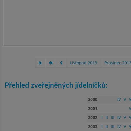
Listopad 2013
Prosinec 201
Přehled zveřejněných jídelníčků:
2000:
IV
V
V
2001:
V
2002:
I
II
III
IV
V
V
2003:
I
II
III
IV
V
V