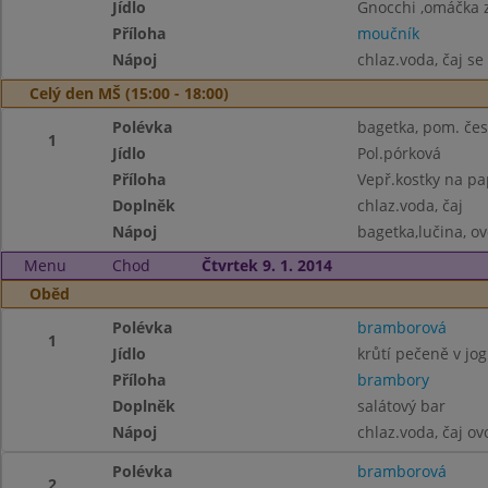
Jídlo
Gnocchi ,omáčka z
Příloha
moučník
Nápoj
chlaz.voda, čaj s
Celý den MŠ (15:00 - 18:00)
Polévka
bagetka, pom. čes
1
Jídlo
Pol.pórková
Příloha
Vepř.kostky na pap
Doplněk
chlaz.voda, čaj
Nápoj
bagetka,lučina, ov
Menu
Chod
Čtvrtek 9. 1. 2014
Oběd
Polévka
bramborová
1
Jídlo
krůtí pečeně v jo
Příloha
brambory
Doplněk
salátový bar
Nápoj
chlaz.voda, čaj o
Polévka
bramborová
2