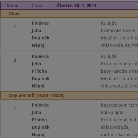
Menu
Chod
Čtvrtek 30. 1. 2014
Oběd
Polévka
Kulajda
1
Jídlo
bretaňské fazole,
Doplněk
Moučník - muffin
Nápoj
chlaz.voda, čaj m
Polévka
Kulajda
2
Jídlo
Krůtí pečeně pro
Příloha
baby karotka s h
Doplněk
Moučník - muffin
Nápoj
chlaz.voda, čaj m
Celý den MŠ (15:00 - 18:00)
Polévka
bagetka,pom cizrn
1
Jídlo
Pol.kulajda
Příloha
Krůtí pečeně, bab
Doplněk
chlaz.voda,čaj
Nápoj
muffins, kakao, ča