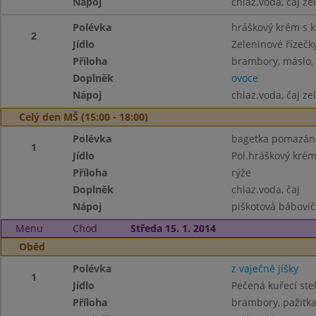
Nápoj
chlaz.voda, čaj ze
Polévka
hráškový krém s 
2
Jídlo
Zeleninové řízečk
Příloha
brambory, máslo, 
Doplněk
ovoce
Nápoj
chlaz.voda, čaj ze
Celý den MŠ (15:00 - 18:00)
Polévka
bagetka pomazánka
1
Jídlo
Pol.hráškový kré
Příloha
rýže
Doplněk
chlaz.voda, čaj
Nápoj
piškotová bábovičk
Menu
Chod
Středa 15. 1. 2014
Oběd
Polévka
z vaječné jíšky
1
Jídlo
Pečená kuřecí st
Příloha
brambory, pažitka