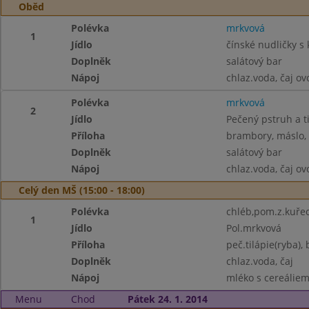
Oběd
Polévka
mrkvová
1
Jídlo
čínské nudličky s
Doplněk
salátový bar
Nápoj
chlaz.voda, čaj o
Polévka
mrkvová
2
Jídlo
Pečený pstruh a t
Příloha
brambory, máslo, 
Doplněk
salátový bar
Nápoj
chlaz.voda, čaj o
Celý den MŠ (15:00 - 18:00)
Polévka
chléb,pom.z.kuřec
1
Jídlo
Pol.mrkvová
Příloha
peč.tilápie(ryba),
Doplněk
chlaz.voda, čaj
Nápoj
mléko s cereáliemi
Menu
Chod
Pátek 24. 1. 2014