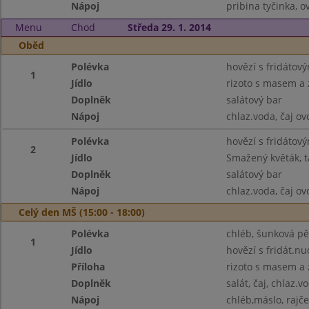
Nápoj
pribina tyčinka, o
Menu
Chod
Středa 29. 1. 2014
Oběd
Polévka
hovězí s fridátov
1
Jídlo
rizoto s masem a 
Doplněk
salátový bar
Nápoj
chlaz.voda, čaj o
Polévka
hovězí s fridátov
2
Jídlo
Smažený květák, t
Doplněk
salátový bar
Nápoj
chlaz.voda, čaj o
Celý den MŠ (15:00 - 18:00)
Polévka
chléb, šunková pě
1
Jídlo
hovězí s fridát.n
Příloha
rizoto s masem a 
Doplněk
salát, čaj, chlaz.v
Nápoj
chléb,máslo, rajče