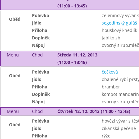
(11:00 - 13:45)
Polévka
zeleninový vývar 
Oběd
Jídlo
segedínský guláš
Příloha
houskový knedlík
Doplněk
jablko zb
Nápoj
ovocný sirup,mléč
Menu
Chod
Středa 11. 12. 2013
(11:00 - 13:45)
Polévka
čočková
Oběd
Jídlo
obalené rybí prst
Příloha
brambor
Doplněk
kompot mandarin
Nápoj
ovocný sirup,mléč
Menu
Chod
Čtvrtek 12. 12. 2013 (11:00 - 13:45)
Polévka
hovězí vývar s tě
Oběd
Jídlo
cikánská pečeně
Příloha
rýže