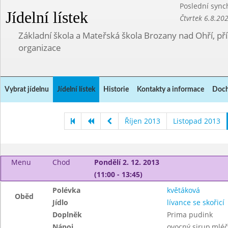
Poslední sync
Jídelní lístek
Čtvrtek 6.8.20
Základní škola a Mateřská škola Brozany nad Ohří, p
organizace
Vybrat jídelnu
Jídelní lístek
Historie
Kontakty a informace
Doch
Říjen 2013
Listopad 2013
Menu
Chod
Pondělí 2. 12. 2013
(11:00 - 13:45)
Polévka
květáková
Oběd
Jídlo
lívance se skořicí
Doplněk
Prima pudink
Nápoj
ovocný sirup,mléč