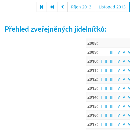
Říjen 2013
Listopad 2013
Přehled zveřejněných jídelníčků:
2008:
2009:
III
IV
V
V
2010:
I
II
III
IV
V
V
2011:
I
II
III
IV
V
V
2012:
I
II
III
IV
V
V
2013:
I
II
III
IV
V
V
2014:
I
II
III
IV
V
V
2015:
I
II
III
IV
V
V
2016:
I
II
III
IV
V
V
2017:
I
II
III
IV
V
V