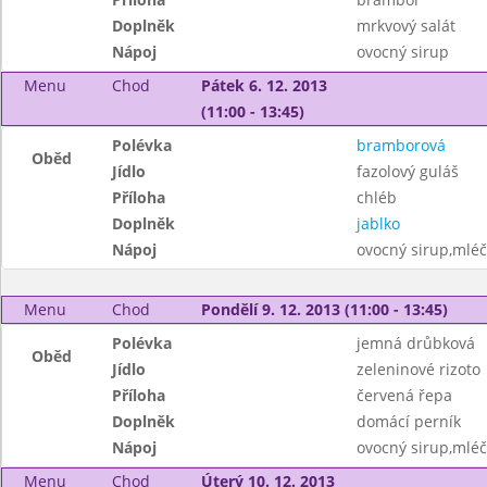
Doplněk
mrkvový salát
Nápoj
ovocný sirup
Menu
Chod
Pátek 6. 12. 2013
(11:00 - 13:45)
Polévka
bramborová
Oběd
Jídlo
fazolový guláš
Příloha
chléb
Doplněk
jablko
Nápoj
ovocný sirup,mléč
Menu
Chod
Pondělí 9. 12. 2013 (11:00 - 13:45)
Polévka
jemná drůbková
Oběd
Jídlo
zeleninové rizoto
Příloha
červená řepa
Doplněk
domácí perník
Nápoj
ovocný sirup,mléč
Menu
Chod
Úterý 10. 12. 2013