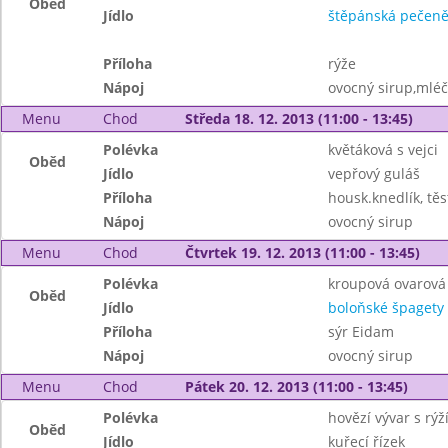
Oběd
Jídlo
štěpánská pečen
Příloha
rýže
Nápoj
ovocný sirup,mléč
Menu
Chod
Středa 18. 12. 2013 (11:00 - 13:45)
Polévka
květáková s vejci
Oběd
Jídlo
vepřový guláš
Příloha
housk.knedlík, těs
Nápoj
ovocný sirup
Menu
Chod
Čtvrtek 19. 12. 2013 (11:00 - 13:45)
Polévka
kroupová ovarová
Oběd
Jídlo
boloňské špagety
Příloha
sýr Eidam
Nápoj
ovocný sirup
Menu
Chod
Pátek 20. 12. 2013 (11:00 - 13:45)
Polévka
hovězí vývar s rýží
Oběd
Jídlo
kuřecí řízek