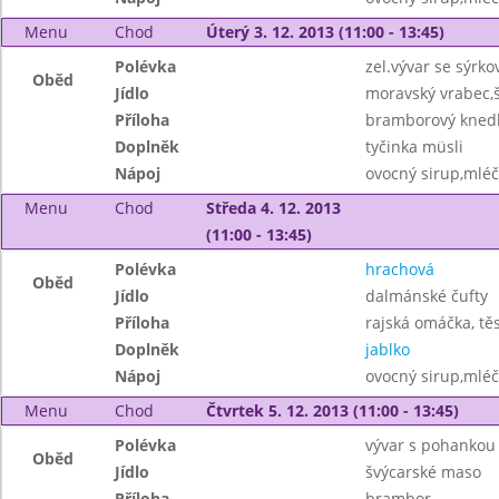
Menu
Chod
Úterý 3. 12. 2013 (11:00 - 13:45)
Polévka
zel.vývar se sýrk
Oběd
Jídlo
moravský vrabec,
Příloha
bramborový knedl
Doplněk
tyčinka müsli
Nápoj
ovocný sirup,mléč
Menu
Chod
Středa 4. 12. 2013
(11:00 - 13:45)
Polévka
hrachová
Oběd
Jídlo
dalmánské čufty
Příloha
rajská omáčka, tě
Doplněk
jablko
Nápoj
ovocný sirup,mléč
Menu
Chod
Čtvrtek 5. 12. 2013 (11:00 - 13:45)
Polévka
vývar s pohankou
Oběd
Jídlo
švýcarské maso
Příloha
brambor