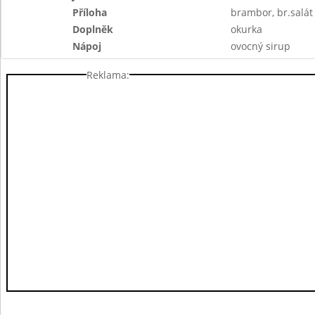
Příloha
brambor, br.salát
Doplněk
okurka
Nápoj
ovocný sirup
Reklama: