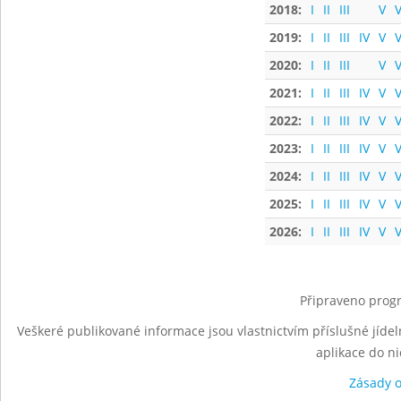
2018:
I
II
III
V
V
2019:
I
II
III
IV
V
V
2020:
I
II
III
V
V
2021:
I
II
III
IV
V
V
2022:
I
II
III
IV
V
V
2023:
I
II
III
IV
V
V
2024:
I
II
III
IV
V
V
2025:
I
II
III
IV
V
V
2026:
I
II
III
IV
V
V
Připraveno progr
Veškeré publikované informace jsou vlastnictvím příslušné jídel
aplikace do n
Zásady 