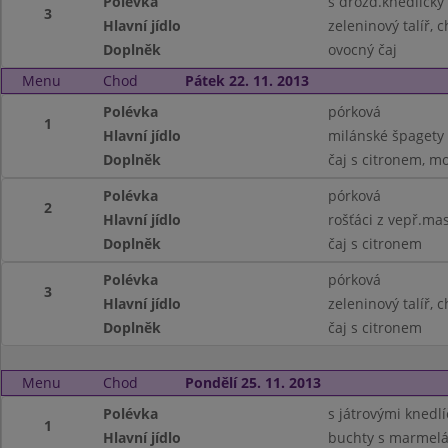
Polévka
s drožď.knedlíčky
3
Hlavní jídlo
zeleninový talíř, 
Doplněk
ovocný čaj
Menu
Chod
Pátek 22. 11. 2013
Polévka
pórková
1
Hlavní jídlo
milánské špagety
Doplněk
čaj s citronem, m
Polévka
pórková
2
Hlavní jídlo
rošťáci z vepř.m
Doplněk
čaj s citronem
Polévka
pórková
3
Hlavní jídlo
zeleninový talíř, 
Doplněk
čaj s citronem
Menu
Chod
Pondělí 25. 11. 2013
Polévka
s játrovými knedlí
1
Hlavní jídlo
buchty s marmel