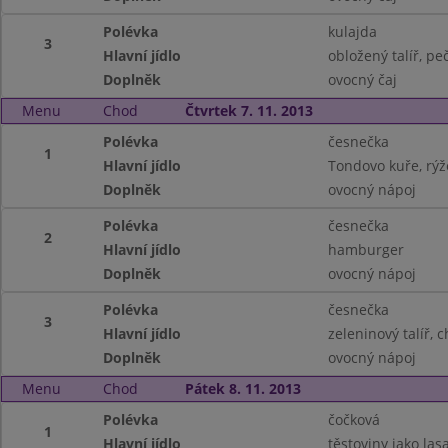
Polévka
kulajda
3
Hlavní jídlo
obložený talíř, pe
Doplněk
ovocný čaj
Menu
Chod
Čtvrtek 7. 11. 2013
Polévka
česnečka
1
Hlavní jídlo
Tondovo kuře, rýž
Doplněk
ovocný nápoj
Polévka
česnečka
2
Hlavní jídlo
hamburger
Doplněk
ovocný nápoj
Polévka
česnečka
3
Hlavní jídlo
zeleninový talíř, 
Doplněk
ovocný nápoj
Menu
Chod
Pátek 8. 11. 2013
Polévka
čočková
1
Hlavní jídlo
těstoviny jako las