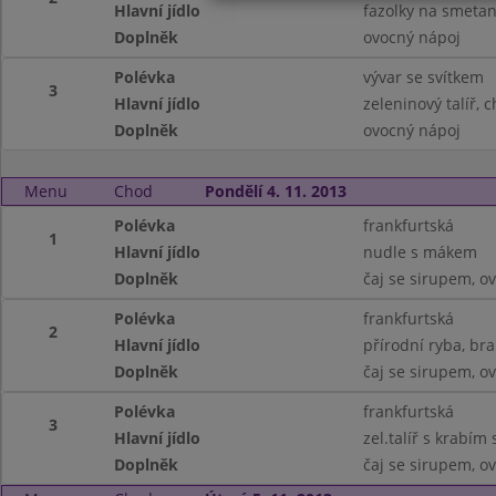
Hlavní jídlo
fazolky na smetan
Doplněk
ovocný nápoj
Polévka
vývar se svítkem
3
Hlavní jídlo
zeleninový talíř, 
Doplněk
ovocný nápoj
Menu
Chod
Pondělí 4. 11. 2013
Polévka
frankfurtská
1
Hlavní jídlo
nudle s mákem
Doplněk
čaj se sirupem, o
Polévka
frankfurtská
2
Hlavní jídlo
přírodní ryba, br
Doplněk
čaj se sirupem, o
Polévka
frankfurtská
3
Hlavní jídlo
zel.talíř s krabím
Doplněk
čaj se sirupem, o