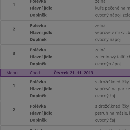
Polévka
zelná
1
Hlavní jídlo
kuře pečené na m
Doplněk
ovocný nápoj, zel
Polévka
zelná
2
Hlavní jídlo
vepřové v mrkvi,
Doplněk
ovocný nápoj
Polévka
zelná
3
Hlavní jídlo
zeleninový talíř, 
Doplněk
ovocnýn ápoj
Menu
Chod
Čtvrtek 21. 11. 2013
Polévka
s drožď.knedlíčky
1
Hlavní jídlo
vepřové na parice
Doplněk
ovocný čaj
Polévka
s drožď.knedlíčky
2
Hlavní jídlo
pstruh na másle, 
Doplněk
ovocný čaj