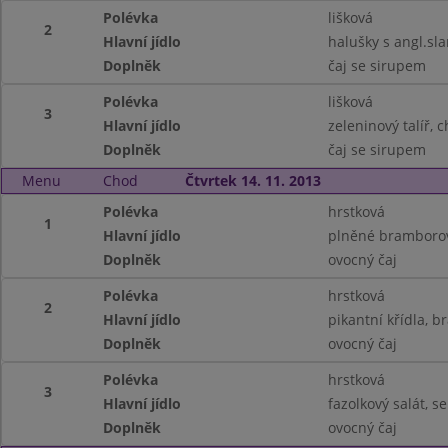
Polévka
lišková
2
Hlavní jídlo
halušky s angl.sla
Doplněk
čaj se sirupem
Polévka
lišková
3
Hlavní jídlo
zeleninový talíř, 
Doplněk
čaj se sirupem
Menu
Chod
Čtvrtek 14. 11. 2013
Polévka
hrstková
1
Hlavní jídlo
plněné bramborov
Doplněk
ovocný čaj
Polévka
hrstková
2
Hlavní jídlo
pikantní křídla, 
Doplněk
ovocný čaj
Polévka
hrstková
3
Hlavní jídlo
fazolkový salát, s
Doplněk
ovocný čaj