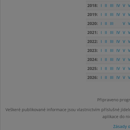
2018:
I
II
III
IV
V
V
2019:
I
II
III
IV
V
V
2020:
I
II
III
V
V
2021:
I
II
III
IV
V
V
2022:
I
II
III
IV
V
V
2023:
I
II
III
IV
V
V
2024:
I
II
III
IV
V
V
2025:
I
II
III
IV
V
V
2026:
I
II
III
IV
V
V
Připraveno progr
Veškeré publikované informace jsou vlastnictvím příslušné jídel
aplikace do n
Zásady 