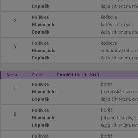
Doplněk
čaj s citronem, m
Polévka
čočková
2
Hlavní jídlo
katův šleh, rýže
Doplněk
čaj s citronem, m
Polévka
čočková
3
Hlavní jídlo
zeleninový talíř, 
Doplněk
čaj s citronem, m
Menu
Chod
Pondělí 11. 11. 2013
Polévka
boršč
1
Hlavní jídlo
bretaňské fazole,
Doplněk
čaj s citronem, ov
Polévka
boršč
2
Hlavní jídlo
plněné taštičky, 
Doplněk
čaj s citronem, ov
Polévka
boršč