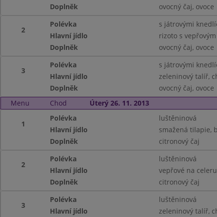
Doplněk
ovocný čaj, ovoce
Polévka
s játrovými knedlí
2
Hlavní jídlo
rizoto s vepřovým
Doplněk
ovocný čaj, ovoce
Polévka
s játrovými knedlí
3
Hlavní jídlo
zeleninový talíř, 
Doplněk
ovocný čaj, ovoce
Menu
Chod
Úterý 26. 11. 2013
Polévka
luštěninová
1
Hlavní jídlo
smažená tilapie, 
Doplněk
citronový čaj
Polévka
luštěninová
2
Hlavní jídlo
vepřové na celeru
Doplněk
citronový čaj
Polévka
luštěninová
3
Hlavní jídlo
zeleninový talíř, 