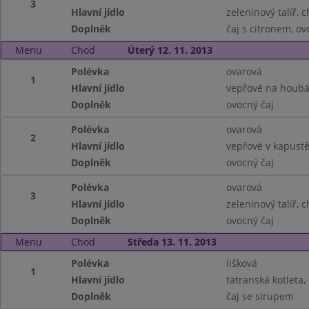
3
Hlavní jídlo
zeleninový talíř, 
Doplněk
čaj s citronem, ov
Menu
Chod
Úterý 12. 11. 2013
Polévka
ovarová
1
Hlavní jídlo
vepřové na houbá
Doplněk
ovocný čaj
Polévka
ovarová
2
Hlavní jídlo
vepřové v kapust
Doplněk
ovocný čaj
Polévka
ovarová
3
Hlavní jídlo
zeleninový talíř, 
Doplněk
ovocný čaj
Menu
Chod
Středa 13. 11. 2013
Polévka
lišková
1
Hlavní jídlo
tatranská kotleta
Doplněk
čaj se sirupem