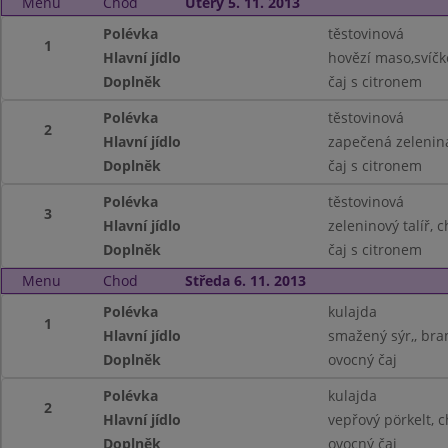
Menu
Chod
Úterý 5. 11. 2013
Polévka
těstovinová
1
Hlavní jídlo
hovězí maso,svíčk
Doplněk
čaj s citronem
Polévka
těstovinová
2
Hlavní jídlo
zapečená zelenin
Doplněk
čaj s citronem
Polévka
těstovinová
3
Hlavní jídlo
zeleninový talíř, 
Doplněk
čaj s citronem
Menu
Chod
Středa 6. 11. 2013
Polévka
kulajda
1
Hlavní jídlo
smažený sýr,, bra
Doplněk
ovocný čaj
Polévka
kulajda
2
Hlavní jídlo
vepřový pörkelt, c
Doplněk
ovocný čaj