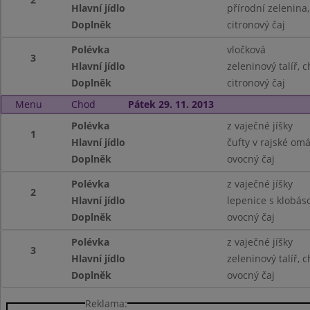
Hlavní jídlo
přírodní zelenina
Doplněk
citronový čaj
Polévka
vločková
3
Hlavní jídlo
zeleninový talíř, 
Doplněk
citronový čaj
Menu
Chod
Pátek 29. 11. 2013
Polévka
z vaječné jíšky
1
Hlavní jídlo
čufty v rajské om
Doplněk
ovocný čaj
Polévka
z vaječné jíšky
2
Hlavní jídlo
lepenice s klobás
Doplněk
ovocný čaj
Polévka
z vaječné jíšky
3
Hlavní jídlo
zeleninový talíř, 
Doplněk
ovocný čaj
Reklama: