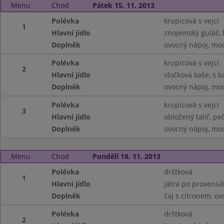
Menu
Chod
Pátek 15. 11. 2013
Polévka
krupicová s vejci
1
Hlavní jídlo
znojemský guláš, 
Doplněk
ovocný nápoj, mo
Polévka
krupicová s vejci
2
Hlavní jídlo
vločková kaše, s 
Doplněk
ovocný nápoj, mo
Polévka
krupicová s vejci
3
Hlavní jídlo
obložený talíř, pe
Doplněk
ovocný nápoj, mo
Menu
Chod
Pondělí 18. 11. 2013
Polévka
drštková
1
Hlavní jídlo
játra po provensál
Doplněk
čaj s citronem, ov
Polévka
drštková
2