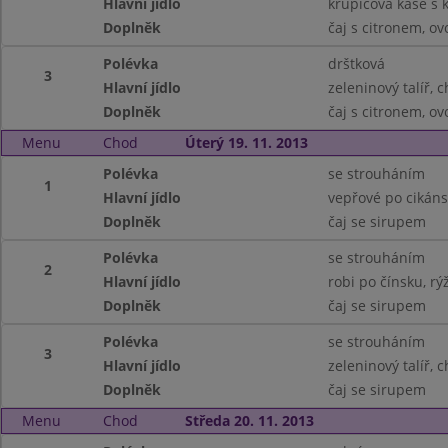
Hlavní jídlo
krupicová kaše s
Doplněk
čaj s citronem, ov
Polévka
drštková
3
Hlavní jídlo
zeleninový talíř, 
Doplněk
čaj s citronem, ov
Menu
Chod
Úterý 19. 11. 2013
Polévka
se strouháním
1
Hlavní jídlo
vepřové po cikáns
Doplněk
čaj se sirupem
Polévka
se strouháním
2
Hlavní jídlo
robi po čínsku, rý
Doplněk
čaj se sirupem
Polévka
se strouháním
3
Hlavní jídlo
zeleninový talíř, 
Doplněk
čaj se sirupem
Menu
Chod
Středa 20. 11. 2013