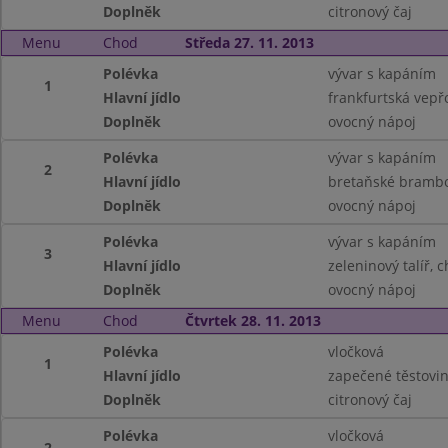
Doplněk
citronový čaj
Menu
Chod
Středa 27. 11. 2013
Polévka
vývar s kapáním
1
Hlavní jídlo
frankfurtská vepř
Doplněk
ovocný nápoj
Polévka
vývar s kapáním
2
Hlavní jídlo
bretaňské brambor
Doplněk
ovocný nápoj
Polévka
vývar s kapáním
3
Hlavní jídlo
zeleninový talíř, 
Doplněk
ovocný nápoj
Menu
Chod
Čtvrtek 28. 11. 2013
Polévka
vločková
1
Hlavní jídlo
zapečené těstovi
Doplněk
citronový čaj
Polévka
vločková
2