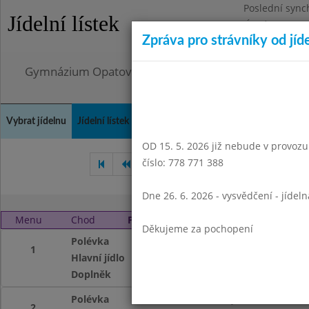
Poslední sync
Jídelní lístek
Úterý 4.8.2026
Zpráva pro strávníky od jíd
Omezení obje
Gymnázium Opatov, Praha 4, Konstantinova 1500
Vybrat jídelnu
Jídelní lístek
Historie
Kontakty a informace
Doch
OD 15. 5. 2026 již nebude v provozu t
číslo: 778 771 388
Září 2013
Říjen 2013
Li
Dne 26. 6. 2026 - vysvědčení - jídel
Menu
Chod
Pátek 1. 11. 2013
Děkujeme za pochopení
Polévka
vývar se svítkem
1
Hlavní jídlo
uzené maso,bramb
Doplněk
ovocný nápoj
Polévka
vývar se svítkem
2