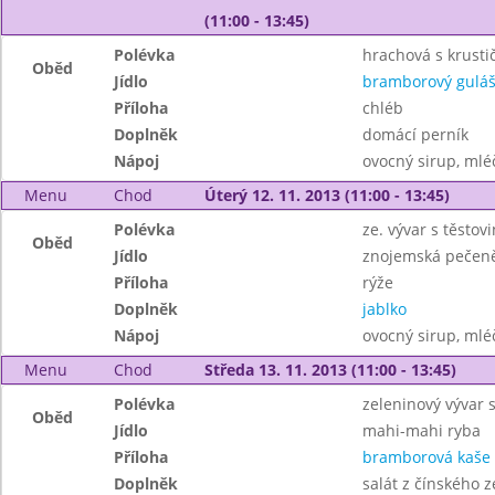
(11:00 - 13:45)
Polévka
hrachová s krusti
Oběd
Jídlo
bramborový gulá
Příloha
chléb
Doplněk
domácí perník
Nápoj
ovocný sirup, mléč
Menu
Chod
Úterý 12. 11. 2013 (11:00 - 13:45)
Polévka
ze. vývar s těstov
Oběd
Jídlo
znojemská pečen
Příloha
rýže
Doplněk
jablko
Nápoj
ovocný sirup, mléč
Menu
Chod
Středa 13. 11. 2013 (11:00 - 13:45)
Polévka
zeleninový vývar
Oběd
Jídlo
mahi-mahi ryba
Příloha
bramborová kaše
Doplněk
salát z čínského ze