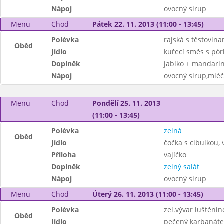
Nápoj
ovocný sirup
Menu
Chod
Pátek 22. 11. 2013 (11:00 - 13:45)
Polévka
rajská s těstovina
Oběd
Jídlo
kuřecí směs s pó
Doplněk
jablko + mandari
Nápoj
ovocný sirup,mléč
Menu
Chod
Pondělí 25. 11. 2013
(11:00 - 13:45)
Polévka
zelná
Oběd
Jídlo
čočka s cibulkou,
Příloha
vajíčko
Doplněk
zelný salát
Nápoj
ovocný sirup
Menu
Chod
Úterý 26. 11. 2013 (11:00 - 13:45)
Polévka
zel.vývar luštěni
Oběd
Jídlo
pečený karbanáte