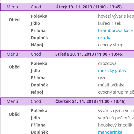
Menu
Chod
Úterý 19. 11. 2013 (11:00 - 13:45)
Polévka
hovězí vývar s ka
Oběd
Jídlo
kuřecí řízek
Příloha
bramborová kaše
Doplněk
okurka
Nápoj
ovocný sirup
Menu
Chod
Středa 20. 11. 2013 (11:00 - 13:45)
Polévka
drožďová
Oběd
Jídlo
mexický guláš
Příloha
rýže
Doplněk
müsli tyčinka
Nápoj
ovocný sirup,mléč
Menu
Chod
Čtvrtek 21. 11. 2013 (11:00 - 13:45)
Polévka
vývar s rýží a vejci
Oběd
Jídlo
vepřová pečeně, z
Příloha
houskový knedlík
Doplněk
mandarinka