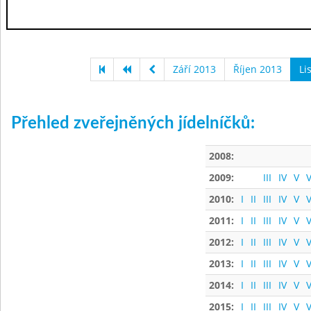
Září 2013
Říjen 2013
Li
Přehled zveřejněných jídelníčků:
2008:
2009:
III
IV
V
V
2010:
I
II
III
IV
V
V
2011:
I
II
III
IV
V
V
2012:
I
II
III
IV
V
V
2013:
I
II
III
IV
V
V
2014:
I
II
III
IV
V
V
2015:
I
II
III
IV
V
V