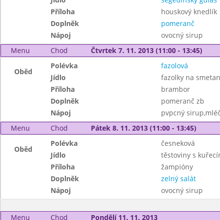
Příloha
houskový knedlík
Doplněk
pomeranč
Nápoj
ovocný sirup
Menu
Chod
Čtvrtek 7. 11. 2013 (11:00 - 13:45)
Polévka
fazolová
Oběd
Jídlo
fazolky na smeta
Příloha
brambor
Doplněk
pomeranč zb
Nápoj
pvpcný sirup,mléč
Menu
Chod
Pátek 8. 11. 2013 (11:00 - 13:45)
Polévka
česneková
Oběd
Jídlo
těstoviny s kuře
Příloha
žampióny
Doplněk
zelný salát
Nápoj
ovocný sirup
Menu
Chod
Pondělí 11. 11. 2013