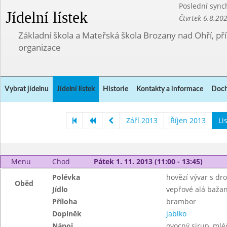
Poslední sync
Jídelní lístek
Čtvrtek 6.8.20
Základní škola a Mateřská škola Brozany nad Ohří, p
organizace
Vybrat jídelnu
Jídelní lístek
Historie
Kontakty a informace
Doch
Září 2013
Říjen 2013
Li
Menu
Chod
Pátek 1. 11. 2013 (11:00 - 13:45)
Polévka
hovězí vývar s d
Oběd
Jídlo
vepřové alá bažan
Příloha
brambor
Doplněk
jablko
Nápoj
ovocný sirup, mléč