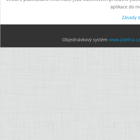
aplikace do n
Zásady 
Objednávkový systém
www.jidelna.c