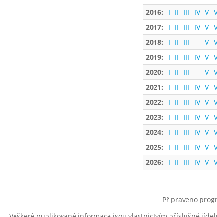
2016:
I
II
III
IV
V
V
2017:
I
II
III
IV
V
V
2018:
I
II
III
V
V
2019:
I
II
III
IV
V
V
2020:
I
II
III
V
V
2021:
I
II
III
IV
V
V
2022:
I
II
III
IV
V
V
2023:
I
II
III
IV
V
V
2024:
I
II
III
IV
V
V
2025:
I
II
III
IV
V
V
2026:
I
II
III
IV
V
V
Připraveno progr
Veškeré publikované informace jsou vlastnictvím příslušné jídel