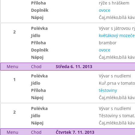
Příloha
rýže s hráškem
Doplněk
ovoce
Nápoj
Čaj,mléko,bílá ká
Polévka
Vývar s játrovou r
2
Jídlo
květákový mozeče
Příloha
brambor
Doplněk
ovoce
Nápoj
Čaj,mléko,bílá ká
Menu
Chod
Středa 6. 11. 2013
Polévka
Vývar s nudlemi
1
Jídlo
Kuř.prsa v tomat
Příloha
těstoviny
Nápoj
Čaj,mléko,bílá ká
Polévka
Vývar s nudlemi
2
Jídlo
Těstoviny s tomat
Nápoj
Čaj,mléko,bílá ká
Menu
Chod
Čtvrtek 7. 11. 2013