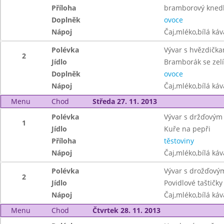
Příloha
bramborový knedl
Doplněk
ovoce
Nápoj
Čaj,mléko,bílá ká
Polévka
Vývar s hvězdička
2
Jídlo
Bramborák se zel
Doplněk
ovoce
Nápoj
Čaj,mléko,bílá ká
Menu
Chod
Středa 27. 11. 2013
Polévka
Vývar s držďovým
1
Jídlo
Kuře na pepři
Příloha
těstoviny
Nápoj
Čaj,mléko,bílá ká
Polévka
Vývar s drožďový
2
Jídlo
Povidlové taštičky
Nápoj
Čaj,mléko,bílá ká
Menu
Chod
Čtvrtek 28. 11. 2013