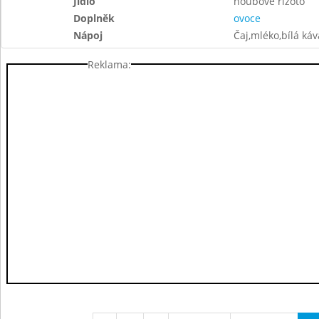
Jídlo
houbové rizoto
Doplněk
ovoce
Nápoj
Čaj,mléko,bílá ká
Reklama: