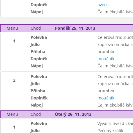
Doplněk
ovoce
Nápoj
Čaj,mléko,bílá ká
Menu
Chod
Pondělí 25. 11. 2013
Polévka
Celerová,frid.nud
1
Jídlo
koprová omáčka s
Příloha
brambor
Doplněk
moučník
Nápoj
Čaj,mléko,bílá ká
Polévka
Celerová,frid.nud
2
Jídlo
koprová omáčka s
Příloha
brambor
Doplněk
moučník
Nápoj
Čaj,mléko,bílá ká
Menu
Chod
Úterý 26. 11. 2013
Polévka
Vývar s hvězdička
1
Jídlo
Pečený králík