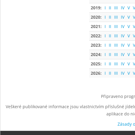
2019:
I
II
III
IV
V
V
2020:
I
II
III
IV
V
V
2021:
I
II
III
IV
V
V
2022:
I
II
III
IV
V
V
2023:
I
II
III
IV
V
V
2024:
I
II
III
IV
V
V
2025:
I
II
III
IV
V
V
2026:
I
II
III
IV
V
V
Připraveno progr
Veškeré publikované informace jsou vlastnictvím příslušné jídel
aplikace do n
Zásady 