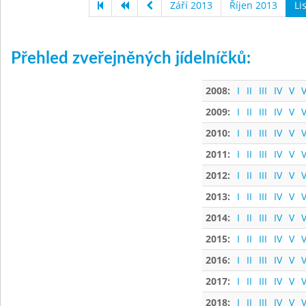
Září 2013
Říjen 2013
Li
Přehled zveřejněných jídelníčků:
2008:
I
II
III
IV
V
V
2009:
I
II
III
IV
V
V
2010:
I
II
III
IV
V
V
2011:
I
II
III
IV
V
V
2012:
I
II
III
IV
V
V
2013:
I
II
III
IV
V
V
2014:
I
II
III
IV
V
V
2015:
I
II
III
IV
V
V
2016:
I
II
III
IV
V
V
2017:
I
II
III
IV
V
V
2018:
I
II
III
IV
V
V