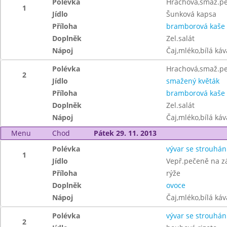
Polévka
Hrachová,smaž.pe
1
Jídlo
Šunková kapsa
Příloha
bramborová kaše
Doplněk
Zel.salát
Nápoj
Čaj,mléko,bílá ká
Polévka
Hrachová,smaž.pe
2
Jídlo
smažený květák
Příloha
bramborová kaše
Doplněk
Zel.salát
Nápoj
Čaj,mléko,bílá ká
Menu
Chod
Pátek 29. 11. 2013
Polévka
vývar se strouhá
1
Jídlo
Vepř.pečeně na z
Příloha
rýže
Doplněk
ovoce
Nápoj
Čaj,mléko,bílá ká
Polévka
vývar se strouhá
2