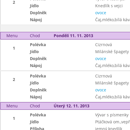
2
Jídlo
Knedlík s vejci
Doplněk
ovoce
Nápoj
Čaj,mléko,bílá ká
Menu
Chod
Pondělí 11. 11. 2013
Polévka
Cizrnová
1
Jídlo
Milánské špagety 
Doplněk
ovoce
Nápoj
Čaj,mléko,bílá ká
Polévka
Cizrnová
2
Jídlo
Milánské špagety 
Doplněk
ovoce
Nápoj
Čaj,mléko,bílá ká
Menu
Chod
Úterý 12. 11. 2013
Polévka
Vývar s písmenky
1
Jídlo
Ptáčková om.,vep
Příloha
jemný knedlík