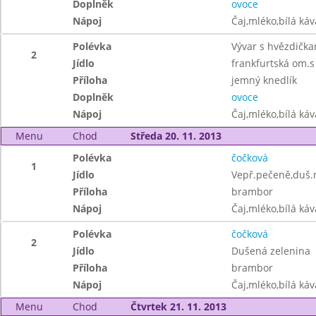
Doplněk
ovoce
Nápoj
Čaj,mléko,bílá ká
Polévka
Vývar s hvězdička
2
Jídlo
frankfurtská om.s
Příloha
jemný knedlík
Doplněk
ovoce
Nápoj
Čaj,mléko,bílá ká
Menu
Chod
Středa 20. 11. 2013
Polévka
čočková
1
Jídlo
Vepř.pečeně,duš.
Příloha
brambor
Nápoj
Čaj,mléko,bílá ká
Polévka
čočková
2
Jídlo
Dušená zelenina
Příloha
brambor
Nápoj
Čaj,mléko,bílá ká
Menu
Chod
Čtvrtek 21. 11. 2013