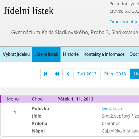
Poslední sync
Jídelní lístek
Čtvrtek 6.8.20
Omezení obje
Gymnázium Karla Sladkovského, Praha 3, Sladkovské
Vybrat jídelnu
Jídelní lístek
Historie
Kontakty a informace
Doch
Září 2013
Říjen 2013
Li
Menu
Chod
Pátek 1. 11. 2013
Polévka
květáková
1
Jídlo
Smaž.vepřový říz
Příloha
brambor
Nápoj
Čaj,mléko,bílá ká