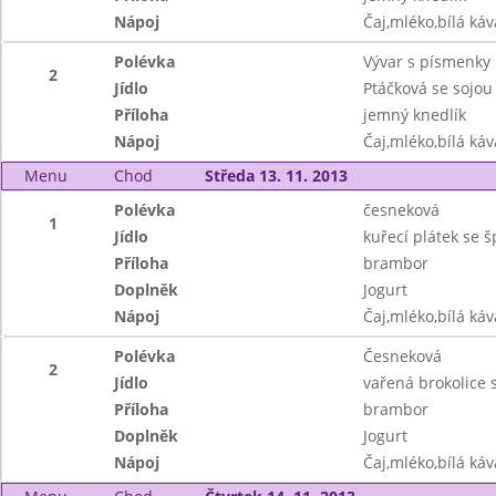
Nápoj
Čaj,mléko,bílá ká
Polévka
Vývar s písmenky
2
Jídlo
Ptáčková se sojou
Příloha
jemný knedlík
Nápoj
Čaj,mléko,bílá ká
Menu
Chod
Středa 13. 11. 2013
Polévka
česneková
1
Jídlo
kuřecí plátek se 
Příloha
brambor
Doplněk
Jogurt
Nápoj
Čaj,mléko,bílá ká
Polévka
Česneková
2
Jídlo
vařená brokolice
Příloha
brambor
Doplněk
Jogurt
Nápoj
Čaj,mléko,bílá ká