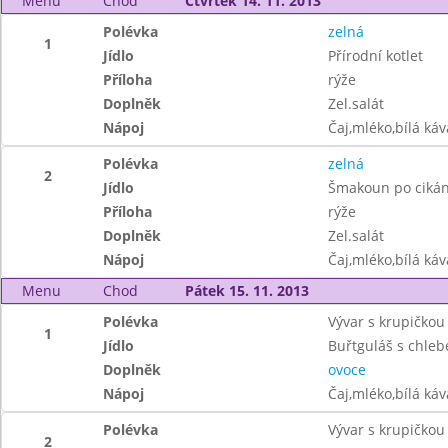
Menu
Chod
Čtvrtek 14. 11. 2013
Polévka
zelná
1
Jídlo
Přírodní kotlet
Příloha
rýže
Doplněk
Zel.salát
Nápoj
Čaj,mléko,bílá ká
Polévka
zelná
2
Jídlo
Šmakoun po ciká
Příloha
rýže
Doplněk
Zel.salát
Nápoj
Čaj,mléko,bílá ká
Menu
Chod
Pátek 15. 11. 2013
Polévka
Vývar s krupičkou 
1
Jídlo
Buřtguláš s chle
Doplněk
ovoce
Nápoj
Čaj,mléko,bílá ká
Polévka
Vývar s krupičkou 
2