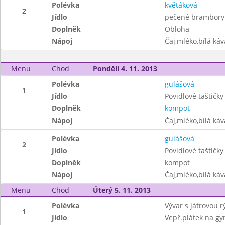
Polévka
květáková
2
Jídlo
pečené brambory 
Doplněk
Obloha
Nápoj
Čaj,mléko,bílá ká
Menu
Chod
Pondělí 4. 11. 2013
Polévka
gulášová
1
Jídlo
Povidlové taštičky 
Doplněk
kompot
Nápoj
Čaj,mléko,bílá ká
Polévka
gulášová
2
Jídlo
Povidlové taštičky 
Doplněk
kompot
Nápoj
Čaj,mléko,bílá ká
Menu
Chod
Úterý 5. 11. 2013
Polévka
Vývar s játrovou r
1
Jídlo
Vepř.plátek na gy