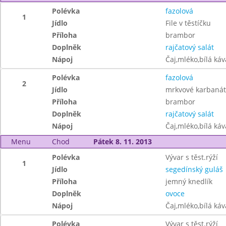
Polévka
fazolová
1
Jídlo
File v těstíčku
Příloha
brambor
Doplněk
rajčatový salát
Nápoj
Čaj,mléko,bílá ká
Polévka
fazolová
2
Jídlo
mrkvové karbanát
Příloha
brambor
Doplněk
rajčatový salát
Nápoj
Čaj,mléko,bílá ká
Menu
Chod
Pátek 8. 11. 2013
Polévka
Vývar s těst.rýží
1
Jídlo
segedínský guláš
Příloha
jemný knedlík
Doplněk
ovoce
Nápoj
Čaj,mléko,bílá ká
Polévka
Vývar s těst.rýží