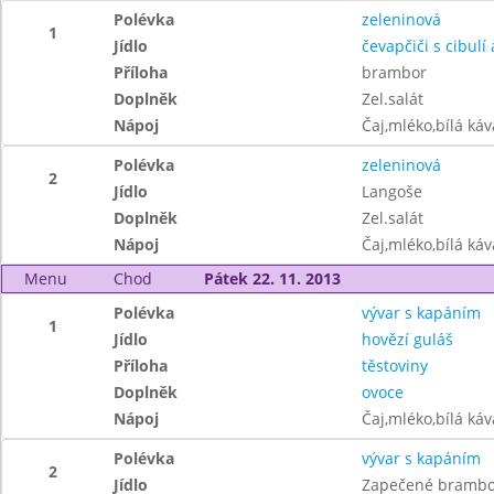
Polévka
zeleninová
1
Jídlo
čevapčiči s cibulí 
Příloha
brambor
Doplněk
Zel.salát
Nápoj
Čaj,mléko,bílá ká
Polévka
zeleninová
2
Jídlo
Langoše
Doplněk
Zel.salát
Nápoj
Čaj,mléko,bílá ká
Menu
Chod
Pátek 22. 11. 2013
Polévka
vývar s kapáním
1
Jídlo
hovězí guláš
Příloha
těstoviny
Doplněk
ovoce
Nápoj
Čaj,mléko,bílá ká
Polévka
vývar s kapáním
2
Jídlo
Zapečené brambor