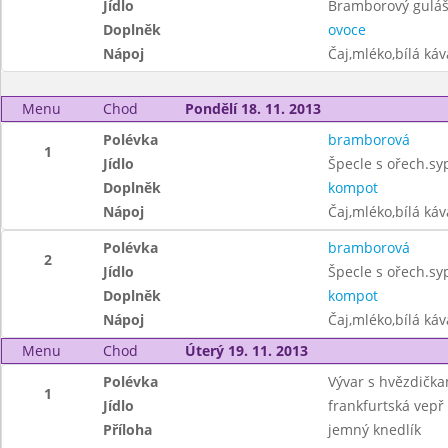
Jídlo
Bramborový guláš
Doplněk
ovoce
Nápoj
Čaj,mléko,bílá ká
Menu
Chod
Pondělí 18. 11. 2013
Polévka
bramborová
1
Jídlo
Špecle s ořech.s
Doplněk
kompot
Nápoj
Čaj,mléko,bílá ká
Polévka
bramborová
2
Jídlo
Špecle s ořech.s
Doplněk
kompot
Nápoj
Čaj,mléko,bílá ká
Menu
Chod
Úterý 19. 11. 2013
Polévka
Vývar s hvězdička
1
Jídlo
frankfurtská vepř
Příloha
jemný knedlík