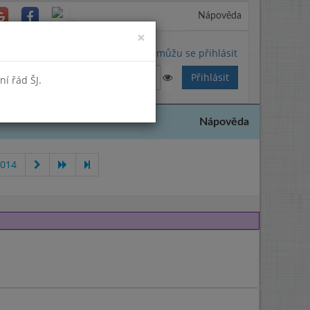
Nápověda
Close
×
Nemůžu se přihlásit
í řád ŠJ.
Nápověda
2014