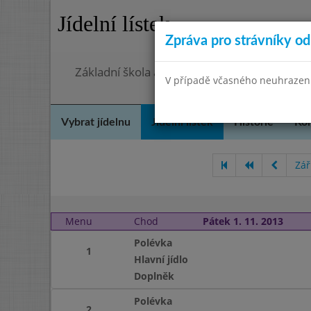
Jídelní lístek
Zpráva pro strávníky od 
Základní škola a Mateřská škola, Praha 4, O
V případě včasného neuhrazení 
Vybrat jídelnu
Jídelní lístek
Historie
Kon
Zář
Menu
Chod
Pátek 1. 11. 2013
Polévka
1
Hlavní jídlo
Doplněk
Polévka
2