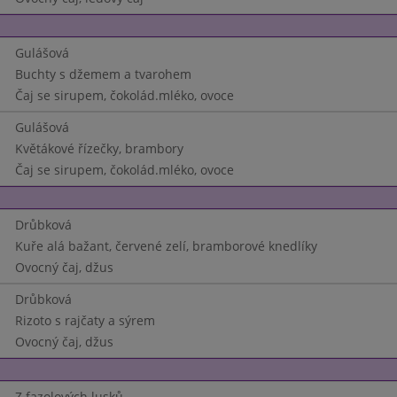
Gulášová
Buchty s džemem a tvarohem
Čaj se sirupem, čokolád.mléko, ovoce
Gulášová
Květákové řízečky, brambory
Čaj se sirupem, čokolád.mléko, ovoce
Drůbková
Kuře alá bažant, červené zelí, bramborové knedlíky
Ovocný čaj, džus
Drůbková
Rizoto s rajčaty a sýrem
Ovocný čaj, džus
Z fazolových lusků