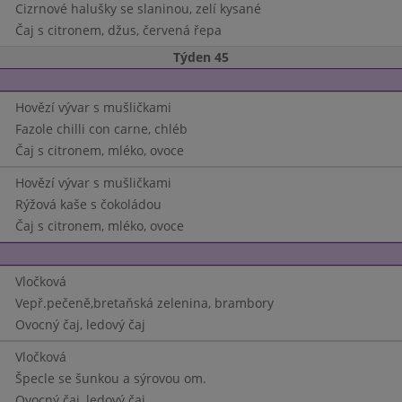
Cizrnové halušky se slaninou, zelí kysané
Čaj s citronem, džus, červená řepa
Týden 45
Hovězí vývar s mušličkami
Fazole chilli con carne, chléb
Čaj s citronem, mléko, ovoce
Hovězí vývar s mušličkami
Rýžová kaše s čokoládou
Čaj s citronem, mléko, ovoce
Vločková
Vepř.pečeně,bretaňská zelenina, brambory
Ovocný čaj, ledový čaj
Vločková
Špecle se šunkou a sýrovou om.
Ovocný čaj, ledový čaj