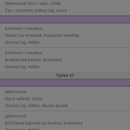
Zeleninové lečo s vejci, chléb
Čaj s citronem, ledový čaj, ovoce
Kmínová s houskou
Hovězí na smetaně, houskové knedlíky
Ovocný čaj, mléko
Kmínová s houskou
Brokolicová poezie, brambory
Ovocný čaj, mléko
Týden 47
Jaternicová
Vejce vařené, čočka
Ovocný čaj, mléko, okurka kyselá
Jaternicová
Růžičková kapusta se šunkou, brambory
Ovocný čaj, mléko