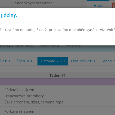
Poslední synchronizace:
Heslo
Pondělí 27.7.2026 13:26
jídelny.
Omezení objednávek
hradní 49
stravného nebude již od 2. pracovního dne oběd vydán - viz. Vnitřn
takty a informace
Docházka
Aktivity
í 2013
Říjen 2013
Listopad 2013
Prosinec 2013
Leden 
Týden 44
Pórková se sýrem
Francouzské brambory
Čaj s citronem, džus, červená řepa
Pórková se sýrem