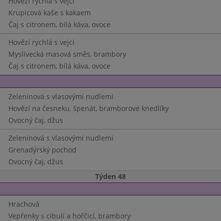
Hovězí rychlá s vejci
Krupicová kaše s kakaem
Čaj s citronem, bílá káva, ovoce
Hovězí rychlá s vejci
Myslivecká masová směs, brambory
Čaj s citronem, bílá káva, ovoce
Zeleninová s vlasovými nudlemi
Hovězí na česneku, špenát, bramborové knedlíky
Ovocný čaj, džus
Zeleninová s vlasovými nudlemi
Grenadýrský pochod
Ovocný čaj, džus
Týden 48
Hrachová
Vepřenky s cibulí a hořčicí, brambory