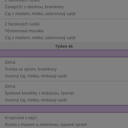
Čevapčiči s oblohou, brambory
Čaj s medem, mléko, zeleninový salát
Z fazolových lusků
Těstovinová musaka
Čaj s medem, mléko, zeleninový salát
Týden 46
Zelná
Treska se sýrem, brambory
Ovocný čaj, mléko, mrkvový salát
Zelná
Špekové knedlíky s klobásou, špenát
Ovocný čaj, mléko, mrkvový salát
Krupicová s vejci
Rizoto s masem a zeleninou, sypané sýrem