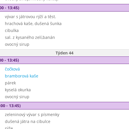
00 - 13:45)
vývar s játrovou rýží a těst.
hrachová kaše, dušená šunka
cibulka
sal. z kysaného zelí,banán
ovocný sirup
Týden 44
00 - 13:45)
čočková
bramborová kaše
párek
kyselá okurka
ovocný sirup
00 - 13:45)
zeleninový vývar s písmenky
dušená játra na cibulce
rýže