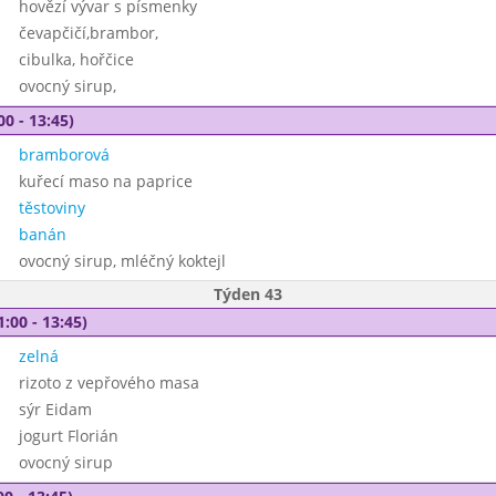
hovězí vývar s písmenky
čevapčičí,brambor,
cibulka, hořčice
ovocný sirup,
00 - 13:45)
bramborová
kuřecí maso na paprice
těstoviny
banán
ovocný sirup, mléčný koktejl
Týden 43
1:00 - 13:45)
zelná
rizoto z vepřového masa
sýr Eidam
jogurt Florián
ovocný sirup