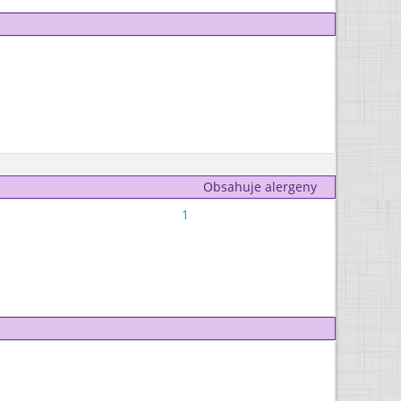
Obsahuje alergeny
1