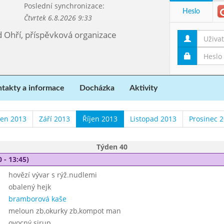
Poslední synchronizace:
Heslo
Čtvrtek 6.8.2026 9:33
d Ohří, příspěvková organizace
takty a informace
Docházka
Aktivity
en 2013
Září 2013
Říjen 2013
Listopad 2013
Prosinec 
Týden 40
 - 13:45)
hovězí vývar s rýž.nudlemi
obalený hejk
bramborová kaše
meloun zb,okurky zb,kompot man
ovocný sirup