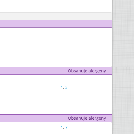
Obsahuje alergeny
1
,
3
Obsahuje alergeny
1
,
7