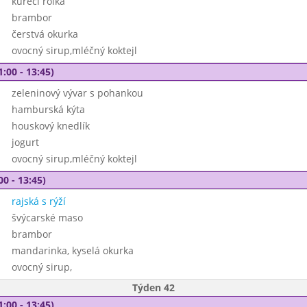
kuřecí rolka
brambor
čerstvá okurka
ovocný sirup,mléčný koktejl
1:00 - 13:45)
zeleninový vývar s pohankou
hamburská kýta
houskový knedlík
jogurt
ovocný sirup,mléčný koktejl
00 - 13:45)
rajská s rýží
švýcarské maso
brambor
mandarinka, kyselá okurka
ovocný sirup,
Týden 42
1:00 - 13:45)