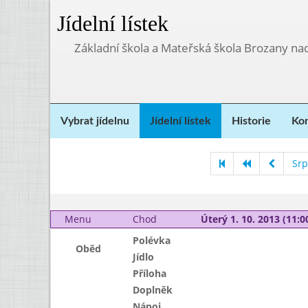
Jídelní lístek
Základní škola a Mateřská škola Brozany na
Vybrat jídelnu
Jídelní lístek
Historie
Kon
Srp
Menu
Chod
Úterý 1. 10. 2013 (11:00
Polévka
Oběd
Jídlo
Příloha
Doplněk
Nápoj