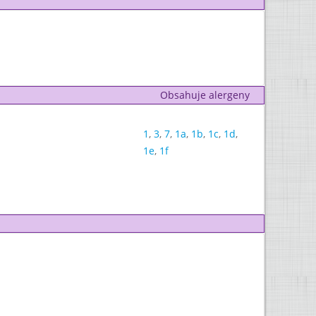
Obsahuje alergeny
1
,
3
,
7
,
1a
,
1b
,
1c
,
1d
,
1e
,
1f