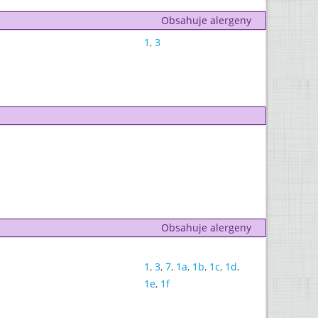
Obsahuje alergeny
1
,
3
Obsahuje alergeny
1
,
3
,
7
,
1a
,
1b
,
1c
,
1d
,
1e
,
1f