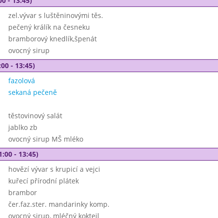
00 - 13:45)
zel.vývar s luštěninovými těs.
pečený králík na česneku
bramborový knedlík,špenát
ovocný sirup
00 - 13:45)
fazolová
sekaná pečeně
těstovinový salát
jablko zb
ovocný sirup MŠ mléko
1:00 - 13:45)
hovězí vývar s krupicí a vejci
kuřecí přírodní plátek
brambor
čer.faz.ster. mandarinky komp.
ovocný sirup, mléčný koktejl