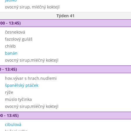
ovocný sirup, mléčný koktejl
Týden 41
00 - 13:45)
česneková
fazolový guláš
chléb
banán
ovocný sirup,mléčný koktejl
 - 13:45)
hov.vývar s hrach.nudlemi
španělský ptáček
rýže
müslo tyčinka
ovocný sirup,mléčný koktejl
0 - 13:45)
cibulová