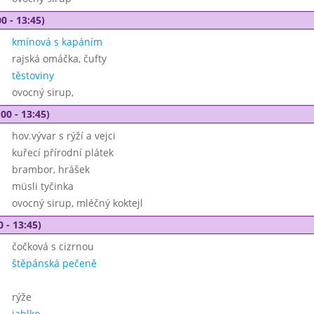
0 - 13:45)
kmínová s kapáním
rajská omáčka, čufty
těstoviny
ovocný sirup,
00 - 13:45)
hov.vývar s rýží a vejci
kuřecí přírodní plátek
brambor, hrášek
müsli tyčinka
ovocný sirup, mléčný koktejl
0 - 13:45)
čočková s cizrnou
štěpánská pečeně
rýže
jablko