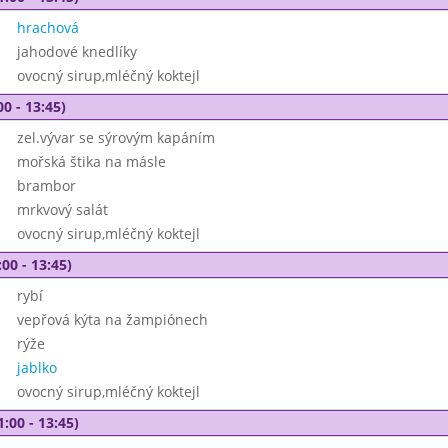
hrachová
jahodové knedlíky
ovocný sirup,mléčný koktejl
00 - 13:45)
zel.vývar se sýrovým kapáním
mořská štika na másle
brambor
mrkvový salát
ovocný sirup,mléčný koktejl
00 - 13:45)
rybí
vepřová kýta na žampiónech
rýže
jablko
ovocný sirup,mléčný koktejl
1:00 - 13:45)