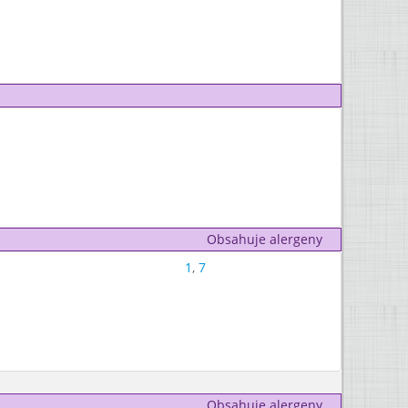
Obsahuje alergeny
1
,
7
Obsahuje alergeny