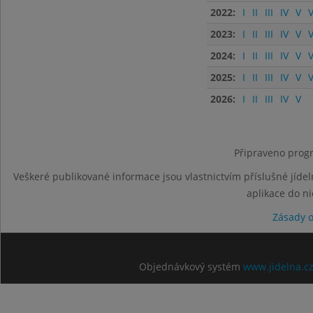
2022:
I
II
III
IV
V
V
2023:
I
II
III
IV
V
V
2024:
I
II
III
IV
V
V
2025:
I
II
III
IV
V
V
2026:
I
II
III
IV
V
Připraveno progr
Veškeré publikované informace jsou vlastnictvím příslušné jídel
aplikace do n
Zásady 
Objednávkový systém
www.jidelna.c