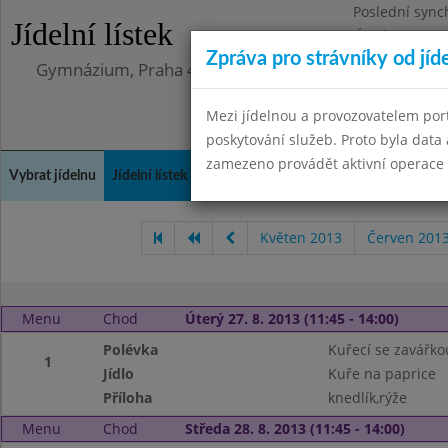
Poslední sync
Jídelní lístek
Úterý 12.5.202
Zpráva pro strávníky od jíd
Gymnázium, Praha 4, Budějovická 680
Mezi jídelnou a provozovatelem por
poskytování služeb. Proto byla dat
zamezeno provádět aktivní operace (
Vybrat jídelnu
Jídelní lístek
Historie
Kontakty a informace
Doch
Květen 2013
Červen 201
Menu
Chod
Úterý 27. 8. 2013 (11:45 - 14:00)
Polévka
Kuřecí se zavářko
1
Jídlo
Kuře na paprice
Příloha
knedlík,rýže
Menu
Chod
Středa 28. 8. 2013 (11:45 - 14:00)