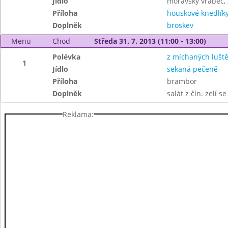
Jídlo
moravský vrabec, 
Příloha
houskové knedlík
Doplněk
broskev
Menu
Chod
Středa 31. 7. 2013 (11:00 - 13:00)
Polévka
z míchaných lušt
1
Jídlo
sekaná pečeně
Příloha
brambor
Doplněk
salát z čín. zelí s
Reklama: