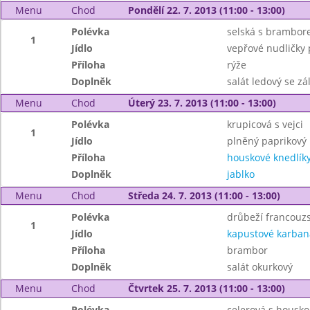
Menu
Chod
Pondělí 22. 7. 2013 (11:00 - 13:00)
Polévka
selská s brambo
1
Jídlo
vepřové nudličky 
Příloha
rýže
Doplněk
salát ledový se zá
Menu
Chod
Úterý 23. 7. 2013 (11:00 - 13:00)
Polévka
krupicová s vejci
1
Jídlo
plněný paprikový 
Příloha
houskové knedlík
Doplněk
jablko
Menu
Chod
Středa 24. 7. 2013 (11:00 - 13:00)
Polévka
drůbeží francouz
1
Jídlo
kapustové karban
Příloha
brambor
Doplněk
salát okurkový
Menu
Chod
Čtvrtek 25. 7. 2013 (11:00 - 13:00)
Polévka
celerová s housk