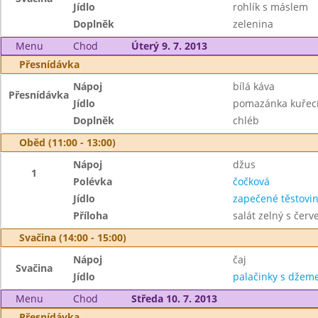
Jídlo
rohlík s máslem
Doplněk
zelenina
Menu
Chod
Úterý 9. 7. 2013
Přesnídávka
Nápoj
bílá káva
Přesnídávka
Jídlo
pomazánka kuřecí
Doplněk
chléb
Oběd (11:00 - 13:00)
Nápoj
džus
1
Polévka
čočková
Jídlo
zapečené těstovi
Příloha
salát zelný s čer
Svačina (14:00 - 15:00)
Nápoj
čaj
Svačina
Jídlo
palačinky s dže
Menu
Chod
Středa 10. 7. 2013
Přesnídávka