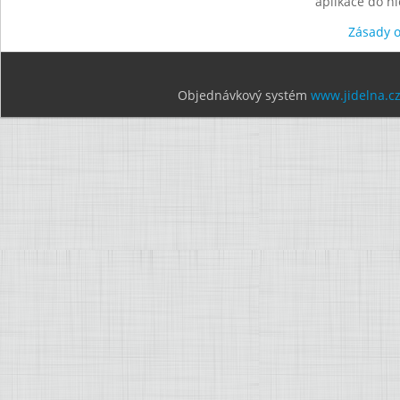
aplikace do n
Zásady 
Objednávkový systém
www.jidelna.c