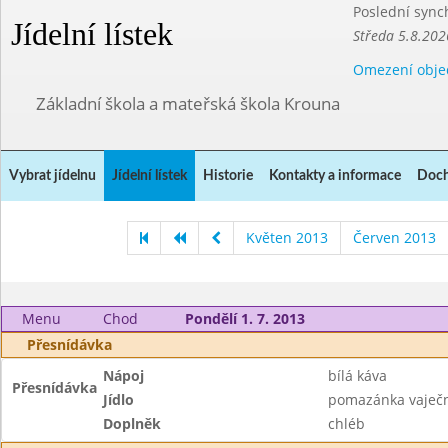
Poslední sync
Jídelní lístek
Středa 5.8.202
Omezení obje
Základní škola a mateřská škola Krouna
Vybrat jídelnu
Jídelní lístek
Historie
Kontakty a informace
Doch
Květen 2013
Červen 2013
Menu
Chod
Pondělí 1. 7. 2013
Přesnídávka
Nápoj
bílá káva
Přesnídávka
Jídlo
pomazánka vaječ
Doplněk
chléb