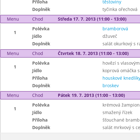
Příloha
těstoviny
Doplněk
tyčinka ořechová
Menu
Chod
Středa 17. 7. 2013 (11:00 - 13:00)
Polévka
bramborová
1
Jídlo
džuveč
Doplněk
salát okurkový s r
Menu
Chod
Čtvrtek 18. 7. 2013 (11:00 - 13:00)
Polévka
hovězí s vlasovým
1
Jídlo
koprová omáčka 
Příloha
houskové knedlík
Doplněk
broskev
Menu
Chod
Pátek 19. 7. 2013 (11:00 - 13:00)
Polévka
krémová žampion
1
Jídlo
smažený řízek
Příloha
šťouchané bramb
Doplněk
salát mrkvový s c