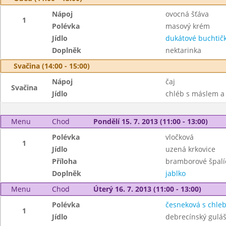
Nápoj
ovocná šťáva
1
Polévka
masový krém
Jídlo
dukátové buchtič
Doplněk
nektarinka
Svačina (14:00 - 15:00)
Nápoj
čaj
Svačina
Jídlo
chléb s máslem a
Menu
Chod
Pondělí 15. 7. 2013 (11:00 - 13:00)
Polévka
vločková
1
Jídlo
uzená krkovice
Příloha
bramborové špalíč
Doplněk
jablko
Menu
Chod
Úterý 16. 7. 2013 (11:00 - 13:00)
Polévka
česneková s chle
1
Jídlo
debrecínský gulá