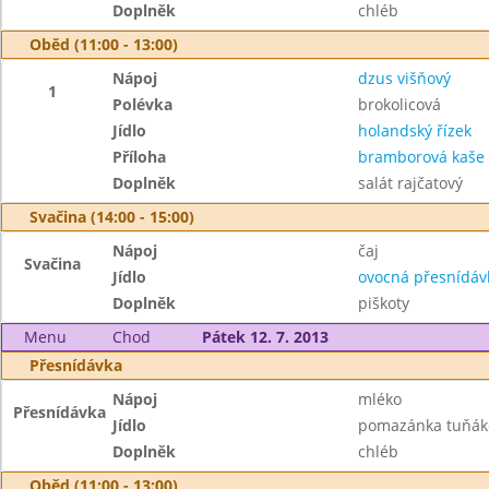
Doplněk
chléb
Oběd (11:00 - 13:00)
Nápoj
dzus višňový
1
Polévka
brokolicová
Jídlo
holandský řízek
Příloha
bramborová kaše
Doplněk
salát rajčatový
Svačina (14:00 - 15:00)
Nápoj
čaj
Svačina
Jídlo
ovocná přesnídáv
Doplněk
piškoty
Menu
Chod
Pátek 12. 7. 2013
Přesnídávka
Nápoj
mléko
Přesnídávka
Jídlo
pomazánka tuňák
Doplněk
chléb
Oběd (11:00 - 13:00)