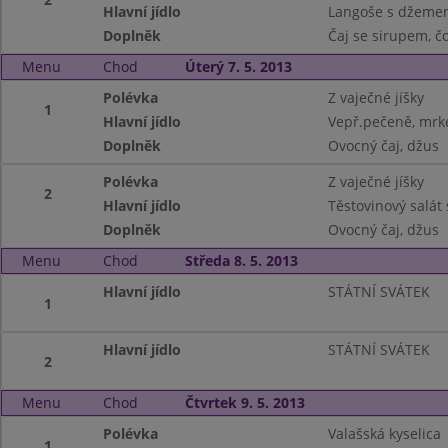
Hlavní jídlo
Langoše s džeme
Doplněk
Čaj se sirupem, č
Menu
Chod
Úterý 7. 5. 2013
Polévka
Z vaječné jíšky
1
Hlavní jídlo
Vepř.pečeně, mrk
Doplněk
Ovocný čaj, džus
Polévka
Z vaječné jíšky
2
Hlavní jídlo
Těstovinový salát
Doplněk
Ovocný čaj, džus
Menu
Chod
Středa 8. 5. 2013
Hlavní jídlo
STÁTNÍ SVÁTEK
1
Hlavní jídlo
STÁTNÍ SVÁTEK
2
Menu
Chod
Čtvrtek 9. 5. 2013
Polévka
Valašská kyselica
1