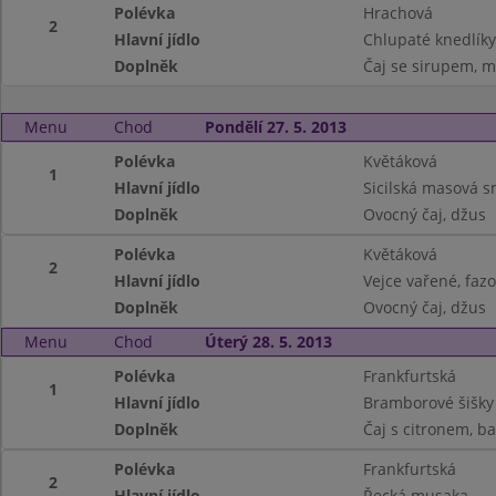
Polévka
Hrachová
2
Hlavní jídlo
Chlupaté knedlíky
Doplněk
Čaj se sirupem, m
Menu
Chod
Pondělí 27. 5. 2013
Polévka
Květáková
1
Hlavní jídlo
Sicilská masová s
Doplněk
Ovocný čaj, džus
Polévka
Květáková
2
Hlavní jídlo
Vejce vařené, faz
Doplněk
Ovocný čaj, džus
Menu
Chod
Úterý 28. 5. 2013
Polévka
Frankfurtská
1
Hlavní jídlo
Bramborové šišk
Doplněk
Čaj s citronem, b
Polévka
Frankfurtská
2
Hlavní jídlo
Řecká musaka