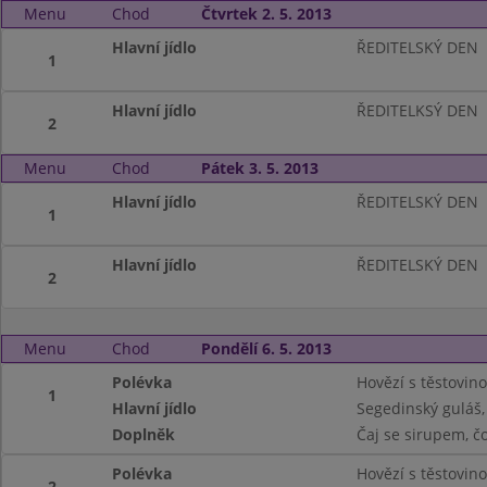
Menu
Chod
Čtvrtek 2. 5. 2013
Hlavní jídlo
ŘEDITELSKÝ DEN
1
Hlavní jídlo
ŘEDITELKSÝ DEN
2
Menu
Chod
Pátek 3. 5. 2013
Hlavní jídlo
ŘEDITELSKÝ DEN
1
Hlavní jídlo
ŘEDITELSKÝ DEN
2
Menu
Chod
Pondělí 6. 5. 2013
Polévka
Hovězí s těstovino
1
Hlavní jídlo
Segedinský guláš,
Doplněk
Čaj se sirupem, č
Polévka
Hovězí s těstovino
2