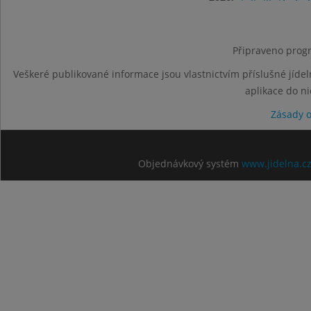
Připraveno progr
Veškeré publikované informace jsou vlastnictvím příslušné jídel
aplikace do n
Zásady 
Objednávkový systém
www.jidelna.c