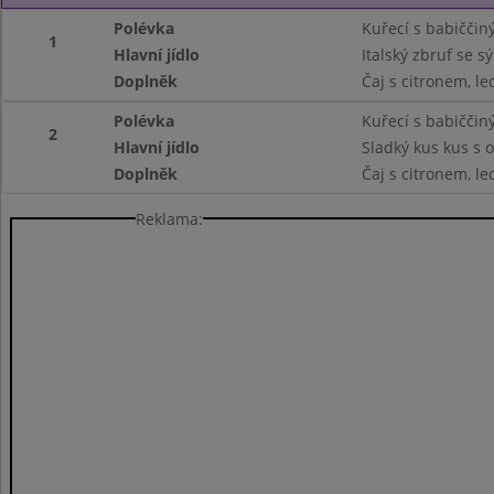
Polévka
Kuřecí s babičči
1
Hlavní jídlo
Italský zbruf se s
Doplněk
Čaj s citronem, le
Polévka
Kuřecí s babičči
2
Hlavní jídlo
Sladký kus kus s
Doplněk
Čaj s citronem, le
Reklama: