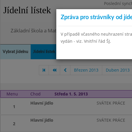
Poslední sync
Jídelní lístek
Pondělí 27.7.2
Zpráva pro strávníky od jíd
Omezení obje
Základní škola a Mateřská škola, Praha 4, Ohradní 49
V případě včasného neuhrazení str
vydán - viz. Vnitřní řád ŠJ.
Vybrat jídelnu
Jídelní lístek
Historie
Kontakty a informace
Doch
Březen 2013
Duben 2013
Menu
Chod
Středa 1. 5. 2013
Hlavní jídlo
SVÁTEK PRÁCE
1
Hlavní jídlo
SVÁTEK PRÁCE
2