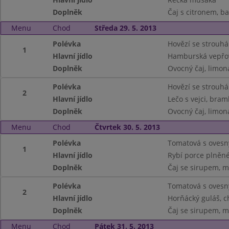
Doplněk
Čaj s citronem, b
Menu
Chod
Středa 29. 5. 2013
Polévka
Hovězí se strouh
1
Hlavní jídlo
Hamburská vepřov
Doplněk
Ovocný čaj, limon
Polévka
Hovězí se strouh
2
Hlavní jídlo
Lečo s vejci, bra
Doplněk
Ovocný čaj, limon
Menu
Chod
Čtvrtek 30. 5. 2013
Polévka
Tomatová s ovesn
1
Hlavní jídlo
Rybí porce plněn
Doplněk
Čaj se sirupem, ml
Polévka
Tomatová s ovesn
2
Hlavní jídlo
Horňácký guláš, c
Doplněk
Čaj se sirupem, ml
Menu
Chod
Pátek 31. 5. 2013