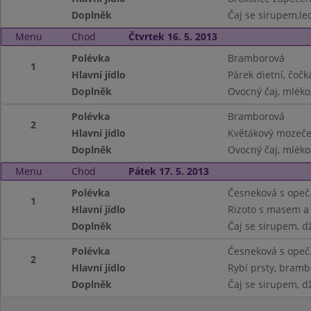
Doplněk
Čaj se sirupem,led
Menu
Chod
Čtvrtek 16. 5. 2013
Polévka
Bramborová
1
Hlavní jídlo
Párek dietní, čočk
Doplněk
Ovocný čaj, mléko
Polévka
Bramborová
2
Hlavní jídlo
Květákový mozeče
Doplněk
Ovocný čaj, mléko
Menu
Chod
Pátek 17. 5. 2013
Polévka
Česneková s opeč
1
Hlavní jídlo
Rizoto s masem a
Doplněk
Čaj se sirupem, d
Polévka
Česneková s opeč
2
Hlavní jídlo
Rybí prsty, bramb
Doplněk
Čaj se sirupem, d