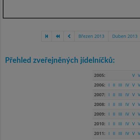
Březen 2013
Duben 2013
Přehled zveřejněných jídelníčků:
2005:
V
V
2006:
I
II
III
IV
V
V
2007:
I
II
III
IV
V
V
2008:
I
II
III
IV
V
V
2009:
I
II
III
IV
V
V
2010:
I
II
III
IV
V
V
2011:
I
II
III
IV
V
V