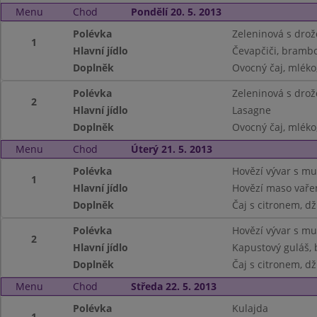
Menu
Chod
Pondělí 20. 5. 2013
Polévka
Zeleninová s drož
1
Hlavní jídlo
Čevapčiči, bramb
Doplněk
Ovocný čaj, mléko,
Polévka
Zeleninová s drož
2
Hlavní jídlo
Lasagne
Doplněk
Ovocný čaj, mléko,
Menu
Chod
Úterý 21. 5. 2013
Polévka
Hovězí vývar s mu
1
Hlavní jídlo
Hovězí maso vařen
Doplněk
Čaj s citronem, d
Polévka
Hovězí vývar s mu
2
Hlavní jídlo
Kapustový guláš,
Doplněk
Čaj s citronem, d
Menu
Chod
Středa 22. 5. 2013
Polévka
Kulajda
1