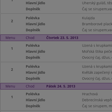
Hlavní jídlo
Uherský guláš, tě
Doplněk
Čaj se sirupem,va
Polévka
Kulajda
2
Hlavní jídlo
Bramborové placky
Doplněk
Čaj se sirupem,va
Menu
Chod
Čtvrtek 23. 5. 2013
Polévka
Uzená s krupkami
1
Hlavní jídlo
Mořská štika peč
Doplněk
Ovocný čaj, džus, 
Polévka
Uzená s krupkami
2
Hlavní jídlo
Květák zapečený 
Doplněk
Ovocný čaj, džus, 
Menu
Chod
Pátek 24. 5. 2013
Polévka
Hrachová
1
Hlavní jídlo
Debrecínská vepř
Doplněk
Čaj se sirupem, m