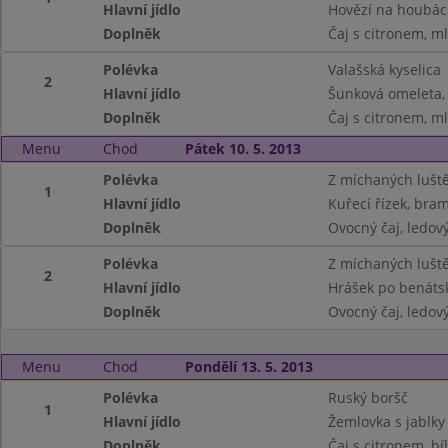
Hlavní jídlo
Hovězí na houbác
Doplněk
Čaj s citronem, m
Polévka
Valašská kyselica
2
Hlavní jídlo
Šunková omeleta,
Doplněk
Čaj s citronem, m
Menu
Chod
Pátek 10. 5. 2013
Polévka
Z míchaných lušt
1
Hlavní jídlo
Kuřecí řízek, bra
Doplněk
Ovocný čaj, ledový 
Polévka
Z míchaných lušt
2
Hlavní jídlo
Hrášek po benáts
Doplněk
Ovocný čaj, ledový 
Menu
Chod
Pondělí 13. 5. 2013
Polévka
Ruský boršč
1
Hlavní jídlo
Žemlovka s jablky
Doplněk
Čaj s citronem, bí