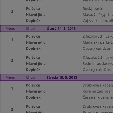
Polévka
Ruský boršč
2
Hlavní jídlo
Masový nákyp, b
Doplněk
Čaj s citronem, bí
Menu
Chod
Úterý 14. 5. 2013
Polévka
Z fazolových lusk
1
Hlavní jídlo
Maďarský perkelt,
Doplněk
Ovocný čaj, džus,
Polévka
Z fazolových lusk
2
Hlavní jídlo
Sedmihradské vrs
Doplněk
Ovocný čaj, džus,
Menu
Chod
Středa 15. 5. 2013
Polévka
Drůbková s kapá
1
Hlavní jídlo
Kuře na zelí, bra
Doplněk
Čaj se sirupem, le
Polévka
Drůbková s kapá
2
Hlavní jídlo
Brokolice zapečen