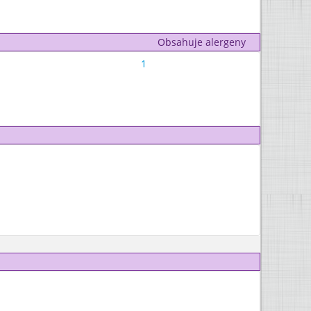
Obsahuje alergeny
1