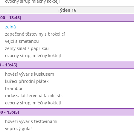
ovocný sirup,mléčný koktejl
Týden 16
00 - 13:45)
zelná
zapečené těstoviny s brokolicí
vejci a smetanou
zelný salát s paprikou
ovocný sirup, mléčný koktejl
 - 13:45)
hovězí vývar s kuskusem
kuřecí přírodní plátek
brambor
mrkv.salát,červená fazole str.
ovocný sirup, mléčný koktejl
0 - 13:45)
hovězí vývar s těstovinami
vepřový guláš