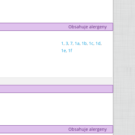
Obsahuje alergeny
1
,
3
,
7
,
1a
,
1b
,
1c
,
1d
,
1e
,
1f
Obsahuje alergeny