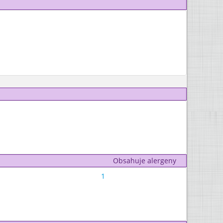
Obsahuje alergeny
1