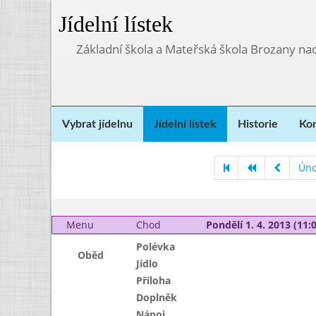
Jídelní lístek
Základní škola a Mateřská škola Brozany na
Vybrat jídelnu
Jídelní lístek
Historie
Kon
Úno
Menu
Chod
Pondělí 1. 4. 2013 (11:0
Polévka
Oběd
Jídlo
Příloha
Doplněk
Nápoj