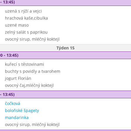
- 13:45)
uzená s rýží a vejci
hrachová kaše,cibulka
uzené maso
zelný salát s paprikou
ovocný sirup, mléčný koktejl
Týden 15
0 - 13:45)
kuřecí s těstovinami
buchty s povidly a tvarohem
jogurt Florián
ovocný čaj,mléčný koktejl
- 13:45)
čočková
boloňské špagety
mandarinka
ovocný sirup, mléčný koktejl