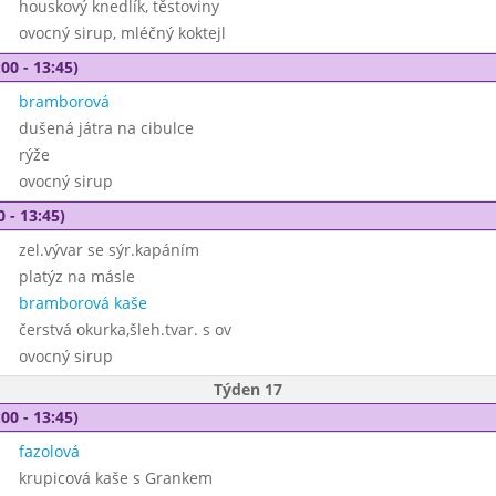
houskový knedlík, těstoviny
ovocný sirup, mléčný koktejl
00 - 13:45)
bramborová
dušená játra na cibulce
rýže
ovocný sirup
0 - 13:45)
zel.vývar se sýr.kapáním
platýz na másle
bramborová kaše
čerstvá okurka,šleh.tvar. s ov
ovocný sirup
Týden 17
00 - 13:45)
fazolová
krupicová kaše s Grankem