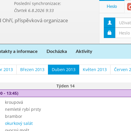
Poslední synchronizace:
Heslo
Čtvrtek 6.8.2026 9:33
d Ohří, příspěvková organizace
takty a informace
Docházka
Aktivity
r 2013
Březen 2013
Duben 2013
Květen 2013
Červen 
Týden 14
0 - 13:45)
kroupová
nemleté rybí prsty
brambor
okurkový salát
ovocný mošt