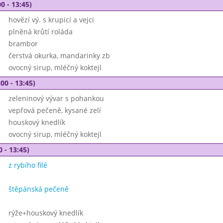
0 - 13:45)
hovězí vý. s krupicí a vejci
plněná krůtí roláda
brambor
čerstvá okurka, mandarinky zb
ovocný sirup, mléčný koktejl
00 - 13:45)
zeleninový vývar s pohankou
vepřová pečeně, kysané zelí
houskový knedlík
ovocný sirup, mléčný koktejl
0 - 13:45)
z rybího filé
štěpánská pečeně
rýže+houskový knedlík