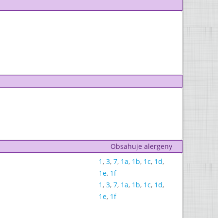
Obsahuje alergeny
1
,
3
,
7
,
1a
,
1b
,
1c
,
1d
,
1e
,
1f
1
,
3
,
7
,
1a
,
1b
,
1c
,
1d
,
1e
,
1f