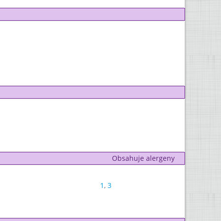
Obsahuje alergeny
1
,
3