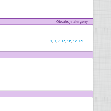
Obsahuje alergeny
1
,
3
,
7
,
1a
,
1b
,
1c
,
1d