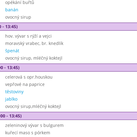
opékání buřtů
banán
ovocný sirup
 - 13:45)
hov. vývar s rýží a vejci
moravský vrabec, br. knedlík
špenát
ovocný sirup, mléčný koktejl
0 - 13:45)
celerová s opr.houskou
vepřové na paprice
těstoviny
jablko
ovocný sirup,mléčný koktejl
00 - 13:45)
zeleninový vývar s bulgurem
kuřecí maso s pórkem