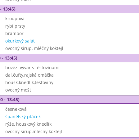
- 13:45)
kroupová
rybí prsty
brambor
okurkový salát
ovocný sirup, mléčný koktejl
 - 13:45)
hovězí vývar s těstovinami
dal.čufty,rajská omáčka
housk.knedlík,těstoviny
ovocný mošt
0 - 13:45)
česneková
španělský ptáček
rýže, houskový knedlík
ovocný sirup,mléčný koktejl