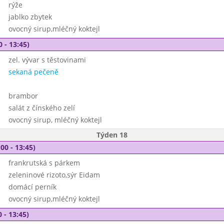
rýže
jablko zbytek
ovocný sirup,mléčný koktejl
0 - 13:45)
zel. vývar s těstovinami
sekaná pečeně
brambor
salát z čínského zelí
ovocný sirup, mléčný koktejl
Týden 18
00 - 13:45)
frankrutská s párkem
zeleninové rizoto,sýr Eidam
domácí perník
ovocný sirup,mléčný koktejl
 - 13:45)