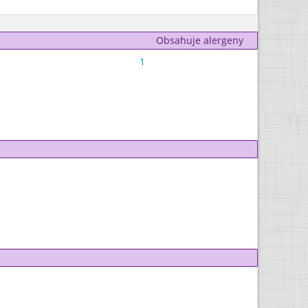
Obsahuje alergeny
1