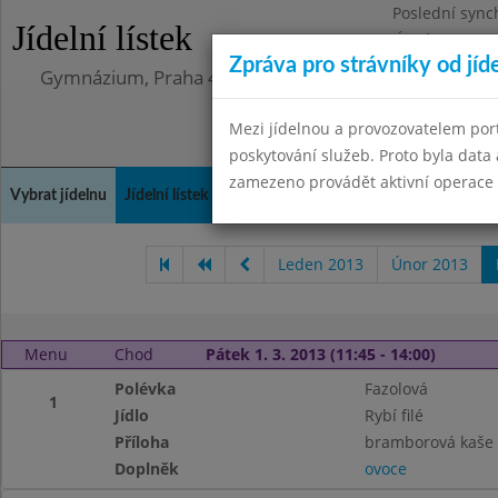
Poslední sync
Jídelní lístek
Úterý 12.5.202
Zpráva pro strávníky od jíd
Gymnázium, Praha 4, Budějovická 680
Mezi jídelnou a provozovatelem por
poskytování služeb. Proto byla dat
zamezeno provádět aktivní operace (
Vybrat jídelnu
Jídelní lístek
Historie
Kontakty a informace
Doch
Leden 2013
Únor 2013
Menu
Chod
Pátek 1. 3. 2013 (11:45 - 14:00)
Polévka
Fazolová
1
Jídlo
Rybí filé
Příloha
bramborová kaše
Doplněk
ovoce