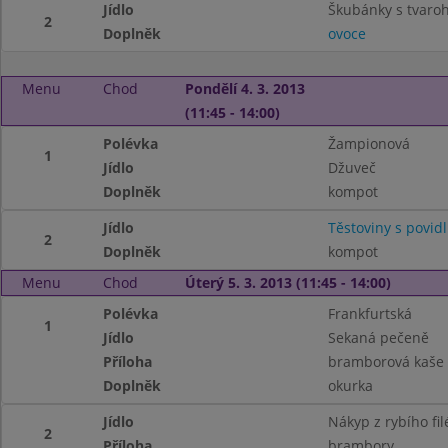
Jídlo
Škubánky s tvar
2
Doplněk
ovoce
Menu
Chod
Pondělí 4. 3. 2013
(11:45 - 14:00)
Polévka
Žampionová
1
Jídlo
Džuveč
Doplněk
kompot
Jídlo
Těstoviny s povid
2
Doplněk
kompot
Menu
Chod
Úterý 5. 3. 2013 (11:45 - 14:00)
Polévka
Frankfurtská
1
Jídlo
Sekaná pečeně
Příloha
bramborová kaše
Doplněk
okurka
Jídlo
Nákyp z rybího fil
2
Příloha
brambory