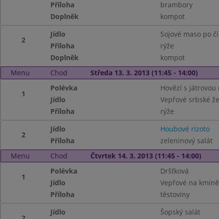
Příloha
brambory
Doplněk
kompot
Jídlo
Sojové maso po č
2
Příloha
rýže
Doplněk
kompot
Menu
Chod
Středa 13. 3. 2013 (11:45 - 14:00)
Polévka
Hovězí s játrovou 
1
Jídlo
Vepřové srbské že
Příloha
rýže
Jídlo
Houbové rizoto
2
Příloha
zeleninový salát
Menu
Chod
Čtvrtek 14. 3. 2013 (11:45 - 14:00)
Polévka
Dršťková
1
Jídlo
Vepřové na kmíně
Příloha
těstoviny
Jídlo
Šopský salát
2