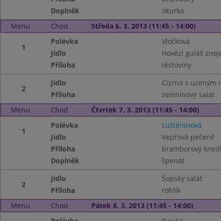
Doplněk
okurka
Menu
Chod
Středa 6. 3. 2013 (11:45 - 14:00)
Polévka
Vločková
1
Jídlo
Hovězí guláš zno
Příloha
těstoviny
Jídlo
Cizrna s uzeným
2
Příloha
zeleninový salát
Menu
Chod
Čtvrtek 7. 3. 2013 (11:45 - 14:00)
Polévka
Luštěninová
1
Jídlo
Vepřová pečeně
Příloha
bramborový knedl
Doplněk
špenát
Jídlo
Šopský salát
2
Příloha
rohlík
Menu
Chod
Pátek 8. 3. 2013 (11:45 - 14:00)
Polévka
Rajská