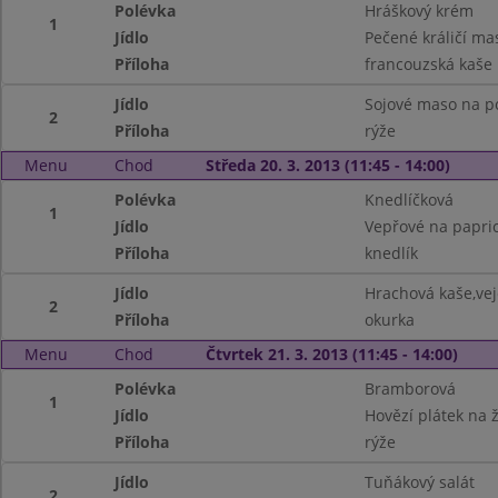
Polévka
Hráškový krém
1
Jídlo
Pečené králičí ma
Příloha
francouzská kaše
Jídlo
Sojové maso na p
2
Příloha
rýže
Menu
Chod
Středa 20. 3. 2013 (11:45 - 14:00)
Polévka
Knedlíčková
1
Jídlo
Vepřové na papri
Příloha
knedlík
Jídlo
Hrachová kaše,vej
2
Příloha
okurka
Menu
Chod
Čtvrtek 21. 3. 2013 (11:45 - 14:00)
Polévka
Bramborová
1
Jídlo
Hovězí plátek na
Příloha
rýže
Jídlo
Tuňákový salát
2