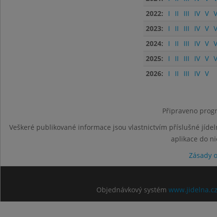
2022:
I
II
III
IV
V
V
2023:
I
II
III
IV
V
V
2024:
I
II
III
IV
V
V
2025:
I
II
III
IV
V
V
2026:
I
II
III
IV
V
Připraveno progr
Veškeré publikované informace jsou vlastnictvím příslušné jídel
aplikace do n
Zásady 
Objednávkový systém
www.jidelna.c