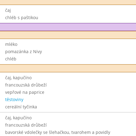
čaj
chléb s paštikou
mléko
pomazánka z Nivy
chléb
čaj, kapučíno
francouzská drůbeží
vepřové na paprice
těstoviny
cereální tyčinka
čaj, kapučíno
francouzská drůbeží
bavorské vdolečky se šlehačkou, tvarohem a povidly