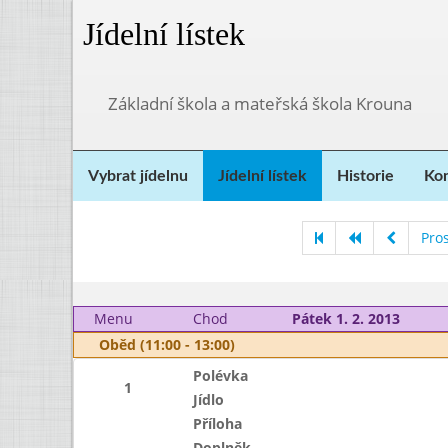
Jídelní lístek
Základní škola a mateřská škola Krouna
Vybrat jídelnu
Jídelní lístek
Historie
Kon
Pro
Menu
Chod
Pátek 1. 2. 2013
Oběd (11:00 - 13:00)
Polévka
1
Jídlo
Příloha
Doplněk