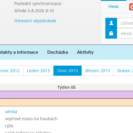
Poslední synchronizace:
Heslo
Středa 5.8.2026 8:10
Omezení objednávek
takty a informace
Docházka
Aktivity
sinec 2012
Leden 2013
Únor 2013
Březen 2013
Duben 
Týden 05
selská
vepřové maso na houbách
rýže
salát ledový se zálivkou