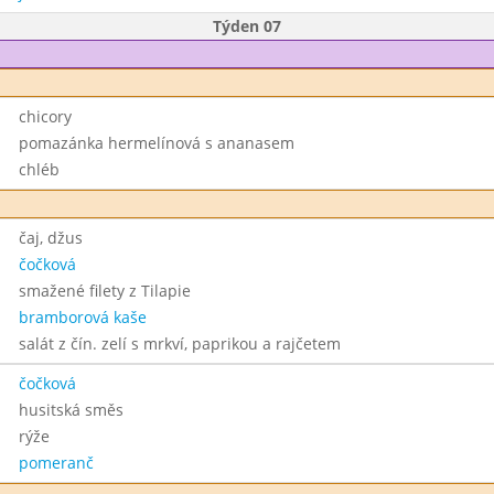
Týden 07
chicory
pomazánka hermelínová s ananasem
chléb
čaj, džus
čočková
smažené filety z Tilapie
bramborová kaše
salát z čín. zelí s mrkví, paprikou a rajčetem
čočková
husitská směs
rýže
pomeranč