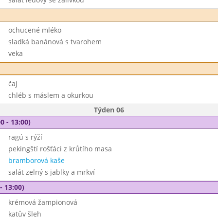
ochucené mléko
sladká banánová s tvarohem
veka
čaj
chléb s máslem a okurkou
Týden 06
0 - 13:00)
ragú s rýží
pekingští rošťáci z krůtího masa
bramborová kaše
salát zelný s jablky a mrkví
- 13:00)
krémová žampionová
katův šleh