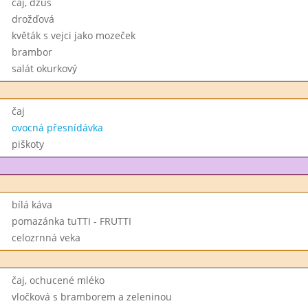
čaj, džus
drožďová
květák s vejci jako mozeček
brambor
salát okurkový
čaj
ovocná přesnídávka
piškoty
bílá káva
pomazánka tuTTI - FRUTTI
celozrnná veka
čaj, ochucené mléko
vločková s bramborem a zeleninou