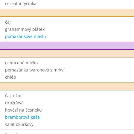
cereální tyčinka
čaj
grahammový plátek
pomazankove maslo
ochucené mléko
pomazánka tvarohová s mrkví
chléb
čaj, džus
drožďová
hovězí na česneku
bramborová kaše
salát okurkový