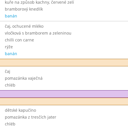
kuře na způsob kachny, červené zelí
bramborový knedlík
banán
čaj, ochucené mléko
vločková s bramborem a zeleninou
chilli con carne
rýže
banán
čaj
pomazánka vaječná
chléb
dětské kapučíno
pomazánka z tresčích jater
chléb