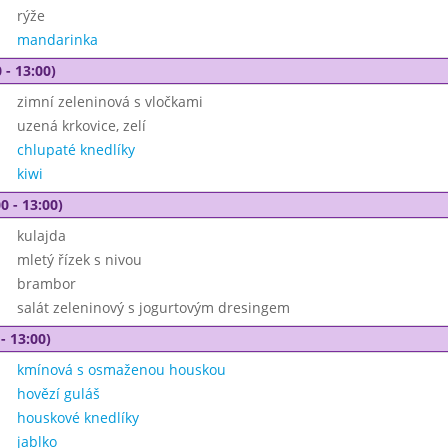
rýže
mandarinka
 - 13:00)
zimní zeleninová s vločkami
uzená krkovice, zelí
chlupaté knedlíky
kiwi
0 - 13:00)
kulajda
mletý řízek s nivou
brambor
salát zeleninový s jogurtovým dresingem
- 13:00)
kmínová s osmaženou houskou
hovězí guláš
houskové knedlíky
jablko